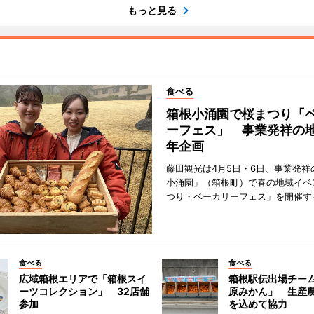
もっと見る
食べる
箱根小涌園で桜まつり「
ーフェス」 事業発祥の地
年企画
藤田観光は4月5日・6日、事業発祥
小涌園」（箱根町）で春の地域イベ
つり・ベーカリーフェス」を開催す
食べる
食べる
広域箱根エリアで「箱根スイ
箱根駅伝出場チー
ーツコレクション」 32店舗
原みかん」 生産
参加
を込めて協力