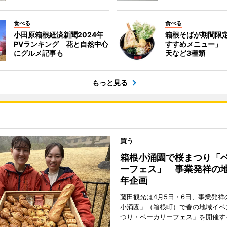
食べる
食べる
小田原箱根経済新聞2024年
箱根そばが期間限
PVランキング 花と自然中心
すすめメニュー」
にグルメ記事も
天など3種類
もっと見る
買う
箱根小涌園で桜まつり「
ーフェス」 事業発祥の地
年企画
藤田観光は4月5日・6日、事業発祥
小涌園」（箱根町）で春の地域イベ
つり・ベーカリーフェス」を開催す