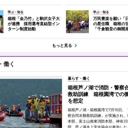
学ぶ・知る
学ぶ・知る
箱根「金乃竹」と駒沢女子大
万民豊楽を願い「
が連携 採用選考直結型イン
の星住職 箱根の
ターン制度始動
「千倉観音の御開
もっと見る
・働く
暮らす・働く
箱根芦ノ湖で消防・警察
救助訓練 箱根園湾での
を想定
箱根芦ノ湖・箱根園湾で7月10日、
察合同水難救助訓練」が実施され、
本部、富士山南東消防本部、神奈川
部、芦ノ湖水上安全協会が参加した