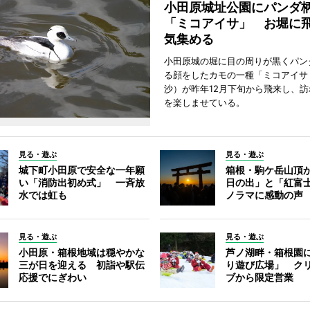
小田原城址公園にパンダ
「ミコアイサ」 お堀に
気集める
小田原城の堀に目の周りが黒くパン
る顔をしたカモの一種「ミコアイサ
沙）が昨年12月下旬から飛来し、
を楽しませている。
見る・遊ぶ
見る・遊ぶ
城下町小田原で安全な一年願
箱根・駒ケ岳山頂
い「消防出初め式」 一斉放
日の出」と「紅富
水では虹も
ノラマに感動の声
見る・遊ぶ
見る・遊ぶ
小田原・箱根地域は穏やかな
芦ノ湖畔・箱根園
三が日を迎える 初詣や駅伝
り遊び広場」 ク
応援でにぎわい
ブから限定営業