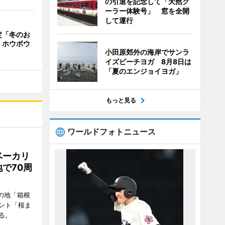
の引退を記念して「天然ク
ーラー体験号」 窓を全開
して運行
定「冬のお
 ホウボウ
小田原郊外の海岸でサンラ
イズビーチヨガ 8月8日は
「夏のエンジョイヨガ」
もっと見る
ワールドフォトニュース
ベーカリ
で70周
の地「箱根
ント「桜ま
る。