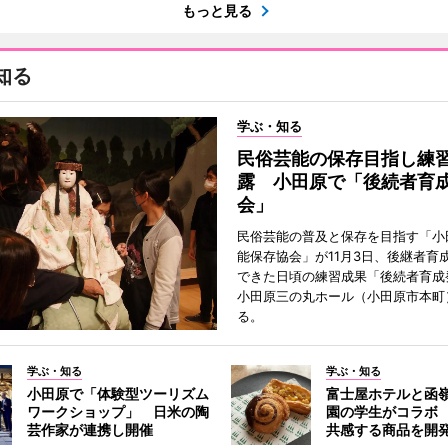
もっと見る
知る
学ぶ・知る
民俗芸能の保存目指し練
露 小田原で「後続者育
会」
民俗芸能の普及と保存を目指す「小
能保存協会」が11月3日、後継者育
できた日頃の練習成果「後続者育成
小田原三の丸ホール（小田原市本町
る。
学ぶ・知る
学ぶ・知る
小田原で「体験型ツーリズム
富士屋ホテルと函
ワークショップ」 日米の陶
園の学生がコラボ
芸作家が連携し開催
共感する商品を開