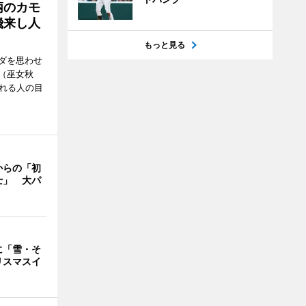
柄のカモ
飛来し人
もっと見る
ダを思わせ
（巫女秋
訪れる人の目
からの「初
士」 大パ
に「雪・そ
リスマスイ