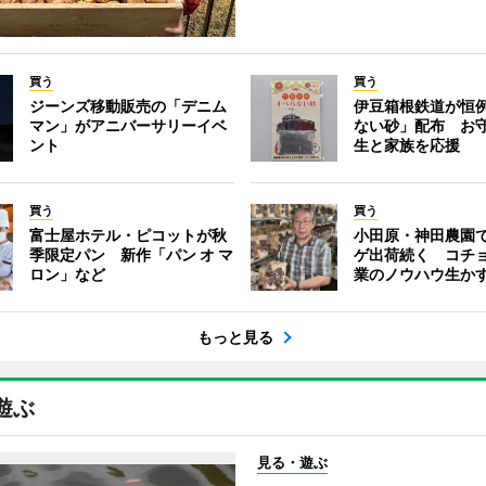
買う
買う
ジーンズ移動販売の「デニム
伊豆箱根鉄道が恒
マン」がアニバーサリーイベ
ない砂」配布 お
ント
生と家族を応援
買う
買う
富士屋ホテル・ピコットが秋
小田原・神田農園
季限定パン 新作「パン オ マ
ゲ出荷続く コチ
ロン」など
業のノウハウ生か
もっと見る
遊ぶ
見る・遊ぶ