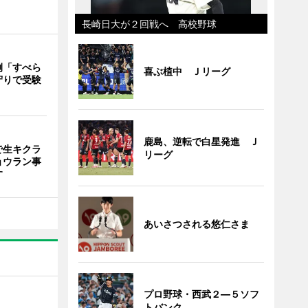
長崎日大が２回戦へ 高校野球
例「すべら
喜ぶ植中 Ｊリーグ
守りで受験
鹿島、逆転で白星発進 Ｊ
で生キクラ
リーグ
ョウラン事
す
あいさつされる悠仁さま
プロ野球・西武２―５ソフ
トバンク