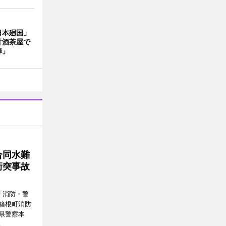
日本廻国」
甘酒茶屋で
扉」
合同水難
衝突事故
「消防・警
箱根町消防
県警察本
。