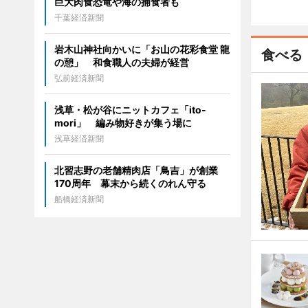
巨大肉食恐竜や海の捕食者も
千葉経済新聞
岩木山神社向かいに「お山の花彩食堂 龍
食べる
の憩」 和食職人の夫婦が経営
弘前経済新聞
浅草・松が谷にニットカフェ「ito-
mori」 編み物好きが集う場に
浅草経済新聞
北習志野の老舗精肉店「鳥吉」が創業
170周年 幕末から続くのれん守る
船橋経済新聞