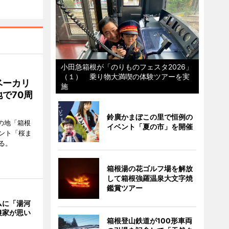
小田急箱根が「のりものフェスタ2026」
（１） 乗り物大満喫の体験ツアーを実
ベーカリ
施
で70周
鈴廣かまぼこの里で恒例の
の地「箱根
イベント「夏の市」を開催
ント「桜ま
る。
箱根湯の花ゴルフ場を解放
して箱根強羅温泉大文字焼
鑑賞ツアー
ムに「湯河
農家が思い
箱根登山鉄道が100形車両