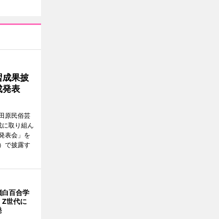
習成果披
成発表
田原民俗芸
成に取り組ん
発表会」を
）で披露す
嶺白百合学
 Z世代に
発