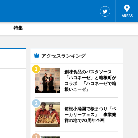
特集
アクセスランキング
創味食品のパスタソース
「ハコネーゼ」と箱根町が
コラボ 「ハコネーゼで箱
根いこーゼ」
箱根小涌園で桜まつり「ベ
ーカリーフェス」 事業発
祥の地で70周年企画