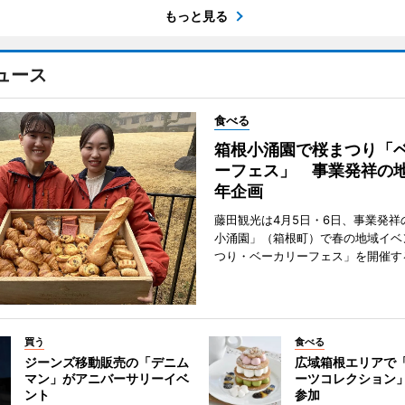
もっと見る
ュース
食べる
箱根小涌園で桜まつり「
ーフェス」 事業発祥の地
年企画
藤田観光は4月5日・6日、事業発祥
小涌園」（箱根町）で春の地域イベ
つり・ベーカリーフェス」を開催す
買う
食べる
ジーンズ移動販売の「デニム
広域箱根エリアで
マン」がアニバーサリーイベ
ーツコレクション」
ント
参加