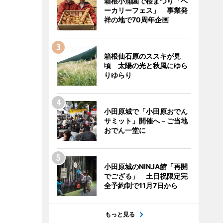
箱根小涌園で桜まつり「ベ
ーカリーフェス」 事業発
祥の地で70周年企画
箱根仙石原のススキが見
頃 太陽の光と秋風にゆら
りゆらり
小田原城で「小田原おでん
サミット」開催へ－ご当地
おでん一堂に
小田原城のNINJA館「再開
でござる」 土日祝限定完
全予約制で11月7日から
もっと見る