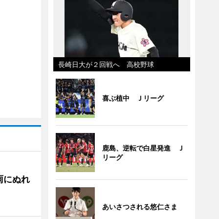
長崎日大が２回戦へ 高校野球
喜ぶ植中 Ｊリーグ
鹿島、逆転で白星発進 Ｊ
リーグ
雨にぬれ
あいさつされる悠仁さま