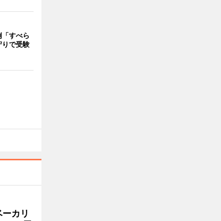
例「すべら
守りで受験
ベーカリ