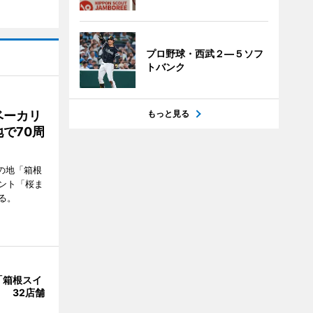
プロ野球・西武２―５ソフ
トバンク
ベーカリ
もっと見る
で70周
の地「箱根
ント「桜ま
る。
「箱根スイ
 32店舗