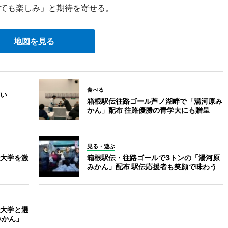
ても楽しみ」と期待を寄せる。
地図を見る
食べる
い
箱根駅伝往路ゴール芦ノ湖畔で「湯河原み
かん」配布 往路優勝の青学大にも贈呈
見る・遊ぶ
大学を激
箱根駅伝・往路ゴールで3トンの「湯河原
みかん」配布 駅伝応援者も笑顔で味わう
大学と選
みかん」