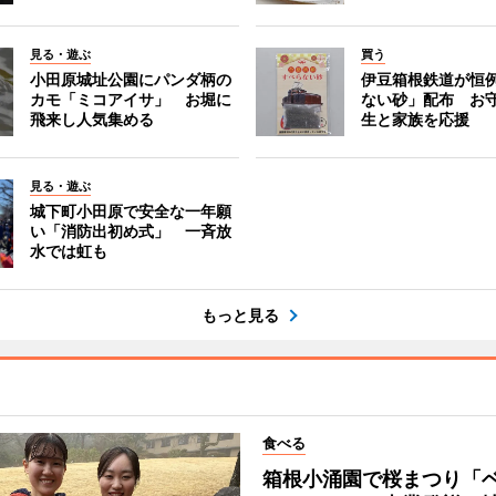
見る・遊ぶ
買う
小田原城址公園にパンダ柄の
伊豆箱根鉄道が恒
カモ「ミコアイサ」 お堀に
ない砂」配布 お
飛来し人気集める
生と家族を応援
見る・遊ぶ
城下町小田原で安全な一年願
い「消防出初め式」 一斉放
水では虹も
もっと見る
食べる
箱根小涌園で桜まつり「