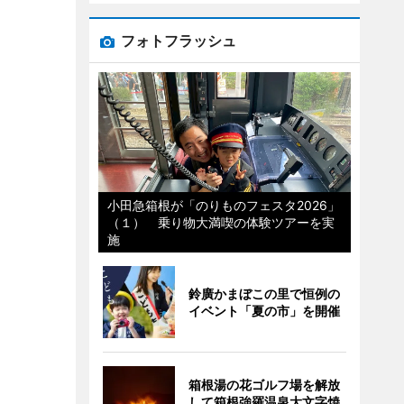
フォトフラッシュ
小田急箱根が「のりものフェスタ2026」
（１） 乗り物大満喫の体験ツアーを実
施
鈴廣かまぼこの里で恒例の
イベント「夏の市」を開催
箱根湯の花ゴルフ場を解放
して箱根強羅温泉大文字焼