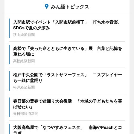
みん経トピックス
入間市駅でイベント「入間市駅前横丁」 打ち水や音楽、
SDGsで夏の夕涼み
狭山経済新聞
高松で「失った命とともに生きている」展 言葉と記憶を
重ねる場に
高松経済新聞
松戸中央公園で「ラストサマーフェス」 コスプレイヤー
も一緒に盆踊り
松戸経済新聞
春日部の豊春で盆踊り大会復活 「地域の子どもたちを喜
ばせたい」
春日部経済新聞
大阪高島屋で「なつやすみフェスタ」 南海やPeachとコ
ラボ