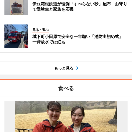
伊豆箱根鉄道が恒例「すべらない砂」配布 お守り
で受験生と家族を応援
見る・遊ぶ
城下町小田原で安全な一年願い「消防出初め式」
一斉放水では虹も
もっと見る
食べる