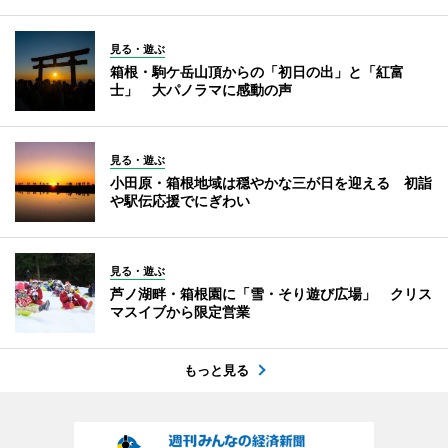
見る・遊ぶ
箱根・駒ケ岳山頂からの「初日の出」と「紅富
士」 大パノラマに感動の声
見る・遊ぶ
小田原・箱根地域は穏やかな三が日を迎える 初詣
や駅伝応援でにぎわい
見る・遊ぶ
芦ノ湖畔・箱根園に「雪・そり遊び広場」 クリス
マスイブから限定営業
もっと見る