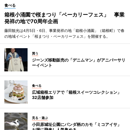
食べる
箱根小涌園で桜まつり「ベーカリーフェス」 事業
発祥の地で70周年企画
藤田観光は4月5日・6日、事業発祥の地「箱根小涌園」（箱根町）で春
の地域イベント「桜まつり・ベーカリーフェス」を開催する。
買う
ジーンズ移動販売の「デニムマン」がアニバーサリ
ーイベント
食べる
広域箱根エリアで「箱根スイーツコレクション」
32店舗参加
見る・遊ぶ
小田原城址公園にパンダ柄のカモ「ミコアイサ」
お堀に飛来し人気集める