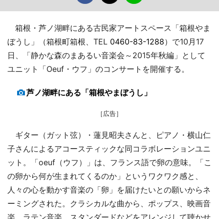
箱根・芦ノ湖畔にある古民家アートスペース「箱根やま
ぼうし」（箱根町箱根、TEL
0460-83-1288
）で10月17
日、「静かな森のまあるい音楽会～2015年秋編」として
ユニット「Oeuf・ウフ」のコンサートを開催する。
芦ノ湖畔にある「箱根やまぼうし」
［広告］
ギター（ガット弦）・蓮見昭夫さんと、ピアノ・横山仁
子さんによるアコースティックな同コラボレーションユニ
ット。「oeuf（ウフ）」は、フランス語で卵の意味。「こ
の卵から何が生まれてくるのか」というワクワク感と、
人々の心を動かす音楽の「卵」を届けたいとの願いからネ
ーミングされた。クラシカルな曲から、ポップス、映画音
楽、ラテン音楽、スタンダードなどをアレンジして聴かせ