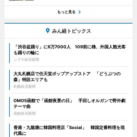
もっと見る
みん経トピックス
「渋谷盆踊り」に6万7000人 109前に櫓、外国人観光客
も踊りの輪に
シブヤ経済新聞
大丸札幌店で任天堂ポップアップストア 「どうぶつの
森」特設エリアも
札幌経済新聞
OMO5函館で「函館夜景の日」 手回しオルガンで野外劇
テーマ曲
函館経済新聞
香港・九龍塘に韓国料理店「Social」 韓国定番料理を現
代風に