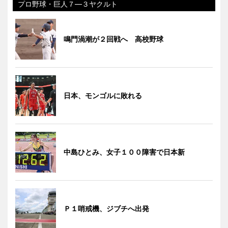
プロ野球・巨人７―３ヤクルト
鳴門渦潮が２回戦へ 高校野球
日本、モンゴルに敗れる
中島ひとみ、女子１００障害で日本新
Ｐ１哨戒機、ジブチへ出発