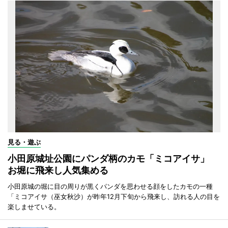
見る・遊ぶ
小田原城址公園にパンダ柄のカモ「ミコアイサ」
お堀に飛来し人気集める
小田原城の堀に目の周りが黒くパンダを思わせる顔をしたカモの一種
「ミコアイサ（巫女秋沙）が昨年12月下旬から飛来し、訪れる人の目を
楽しませている。