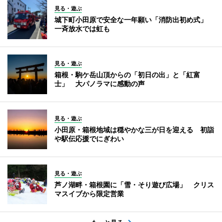
見る・遊ぶ
城下町小田原で安全な一年願い「消防出初め式」
一斉放水では虹も
見る・遊ぶ
箱根・駒ケ岳山頂からの「初日の出」と「紅富
士」 大パノラマに感動の声
見る・遊ぶ
小田原・箱根地域は穏やかな三が日を迎える 初詣
や駅伝応援でにぎわい
見る・遊ぶ
芦ノ湖畔・箱根園に「雪・そり遊び広場」 クリス
マスイブから限定営業