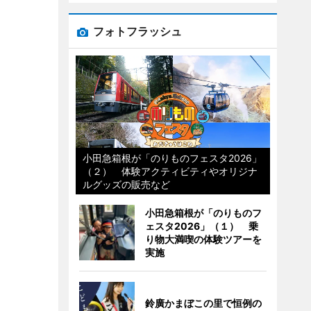
フォトフラッシュ
小田急箱根が「のりものフェスタ2026」
（２） 体験アクティビティやオリジナ
ルグッズの販売など
小田急箱根が「のりものフ
ェスタ2026」（１） 乗
り物大満喫の体験ツアーを
実施
鈴廣かまぼこの里で恒例の