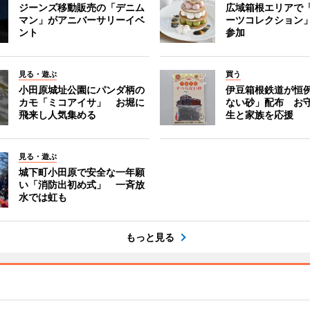
ジーンズ移動販売の「デニム
広域箱根エリアで
マン」がアニバーサリーイベ
ーツコレクション」
ント
参加
見る・遊ぶ
買う
小田原城址公園にパンダ柄の
伊豆箱根鉄道が恒
カモ「ミコアイサ」 お堀に
ない砂」配布 お
飛来し人気集める
生と家族を応援
見る・遊ぶ
城下町小田原で安全な一年願
い「消防出初め式」 一斉放
水では虹も
もっと見る