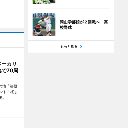
岡山学芸館が２回戦へ 高
校野球
もっと見る
ベーカリ
で70周
の地「箱根
ント「桜ま
る。