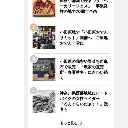
箱根小涌園で桜まつり「ベ
ーカリーフェス」 事業発
祥の地で70周年企画
小田原城で「小田原おでん
サミット」開催へ－ご当地
おでん一堂に
小田原の鶏卵や野菜を西麻
布で販売 「農家の直売
所・春夏秋冬」にぎわい続
く
神奈川県西部地域にロード
バイクの女性ライダー
「ろんぐらいだぁす！」読
者も
もっと見る