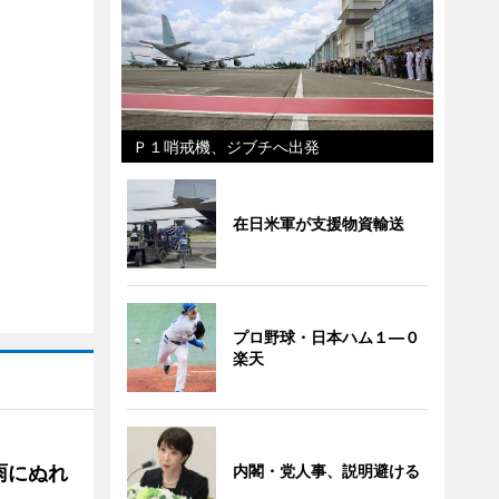
Ｐ１哨戒機、ジブチへ出発
在日米軍が支援物資輸送
プロ野球・日本ハム１―０
楽天
内閣・党人事、説明避ける
雨にぬれ