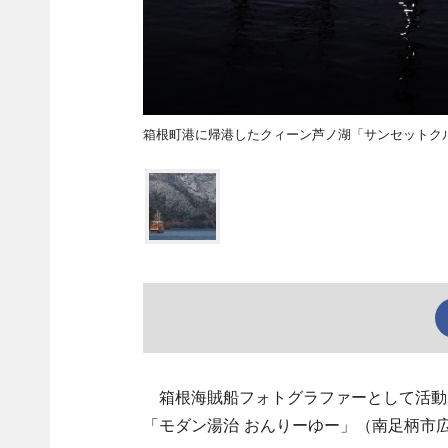
箱根町港に帰港したクィーン芦ノ湖「サンセットク
箱根海賊船フォトグラファーとして活動を
「モダン湯治 おんりーゆー」（南足柄市