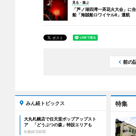
見る・遊ぶ
「芦ノ湖四湾一斉花火大会」に合
船「海賊船ロワイヤルII」運航
前の
みん経トピックス
特集
大丸札幌店で任天堂ポップアップスト
ア 「どうぶつの森」特設エリアも
札幌経済新聞