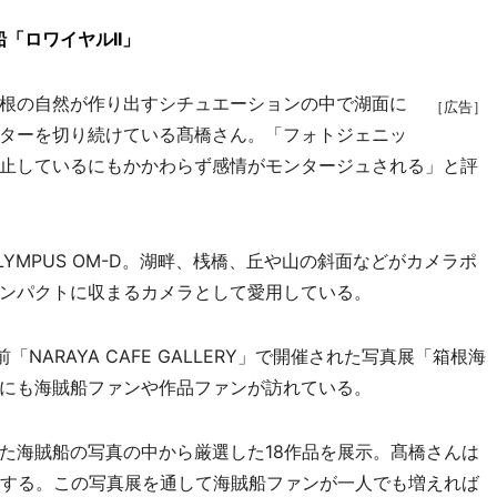
「ロワイヤルII」
根の自然が作り出すシチュエーションの中で湖面に
［広告］
ターを切り続けている髙橋さん。「フォトジェニッ
止しているにもかかわらず感情がモンタージュされる」と評
MPUS OM-D。湖畔、桟橋、丘や山の斜面などがカメラポ
ンパクトに収まるカメラとして愛用している。
NARAYA CAFE GALLERY」で開催された写真展「箱根海
にも海賊船ファンや作品ファンが訪れている。
海賊船の写真の中から厳選した18作品を展示。髙橋さんは
現する。この写真展を通して海賊船ファンが一人でも増えれば