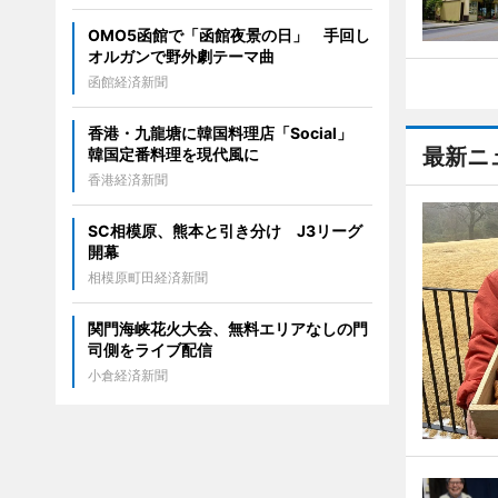
OMO5函館で「函館夜景の日」 手回し
オルガンで野外劇テーマ曲
函館経済新聞
香港・九龍塘に韓国料理店「Social」
最新ニ
韓国定番料理を現代風に
香港経済新聞
SC相模原、熊本と引き分け J3リーグ
開幕
相模原町田経済新聞
関門海峡花火大会、無料エリアなしの門
司側をライブ配信
小倉経済新聞