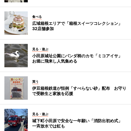
食べる
広域箱根エリアで「箱根スイーツコレクション」
32店舗参加
見る・遊ぶ
小田原城址公園にパンダ柄のカモ「ミコアイサ」
お堀に飛来し人気集める
買う
伊豆箱根鉄道が恒例「すべらない砂」配布 お守り
で受験生と家族を応援
見る・遊ぶ
城下町小田原で安全な一年願い「消防出初め式」
一斉放水では虹も