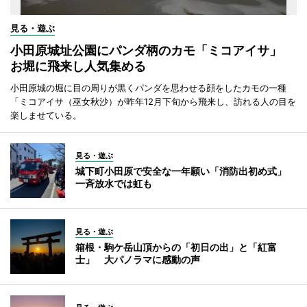
見る・遊ぶ
小田原城址公園にパンダ柄のカモ「ミコアイサ」
お堀に飛来し人気集める
小田原城の堀に目の周りが黒くパンダを思わせる顔をしたカモの一種
「ミコアイサ（巫女秋沙）が昨年12月下旬から飛来し、訪れる人の目を
楽しませている。
見る・遊ぶ
城下町小田原で安全な一年願い「消防出初め式」
一斉放水では虹も
見る・遊ぶ
箱根・駒ケ岳山頂からの「初日の出」と「紅富
士」 大パノラマに感動の声