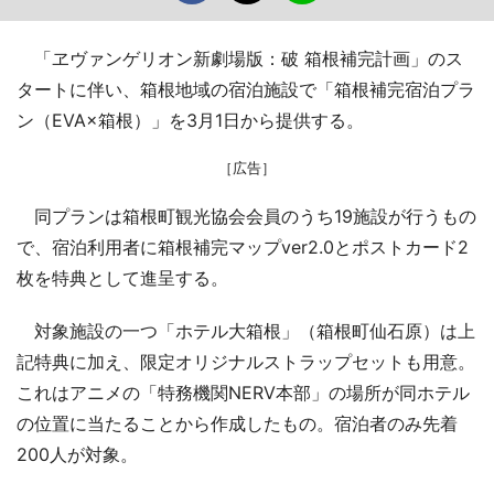
「ヱヴァンゲリオン新劇場版：破 箱根補完計画」のス
タートに伴い、箱根地域の宿泊施設で「箱根補完宿泊プラ
ン（EVA×箱根）」を3月1日から提供する。
［広告］
同プランは箱根町観光協会会員のうち19施設が行うもの
で、宿泊利用者に箱根補完マップver2.0とポストカード2
枚を特典として進呈する。
対象施設の一つ「ホテル大箱根」（箱根町仙石原）は上
記特典に加え、限定オリジナルストラップセットも用意。
これはアニメの「特務機関NERV本部」の場所が同ホテル
の位置に当たることから作成したもの。宿泊者のみ先着
200人が対象。