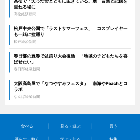
高松で「失った命とともに生きている」展 言葉と記憶を
重ねる場に
高松経済新聞
松戸中央公園で「ラストサマーフェス」 コスプレイヤー
も一緒に盆踊り
松戸経済新聞
春日部の豊春で盆踊り大会復活 「地域の子どもたちを喜
ばせたい」
春日部経済新聞
大阪高島屋で「なつやすみフェスタ」 南海やPeachとコ
ラボ
なんば経済新聞
食べる
見る・遊ぶ
買う
暮らす・働く
学ぶ・知る
特集