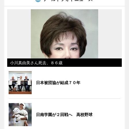
小川真由美さん死去、８６歳
日本被団協が結成７０年
日南学園が２回戦へ 高校野球