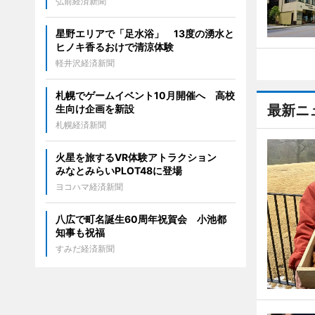
弘前経済新聞
星野エリアで「足水浴」 13度の湧水と
ヒノキ香るおけで清涼体験
軽井沢経済新聞
札幌でゲームイベント10月開催へ 高校
最新ニ
生向け企画を新設
札幌経済新聞
火星を旅するVR体験アトラクション
みなとみらいPLOT48に登場
ヨコハマ経済新聞
八広で町名誕生60周年祝賀会 小池都
知事も祝福
すみだ経済新聞