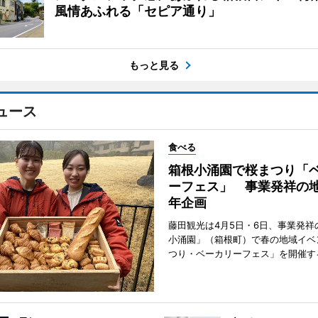
風情あふれる「セピア通り」
もっと見る
ュース
食べる
箱根小涌園で桜まつり「
ーフェス」 事業発祥の地
年企画
藤田観光は4月5日・6日、事業発祥
小涌園」（箱根町）で春の地域イベ
つり・ベーカリーフェス」を開催す