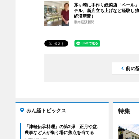
茅ヶ崎に手作り総菜店「ペール」
テル、新店立ち上げなど経験し独
経済新聞）
湘南経済新聞
前の
みん経トピックス
特集
「津軽伝承料理」の第2弾 正月や盆、
農事など人が集う場に焦点を当てる