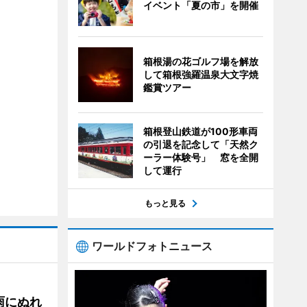
イベント「夏の市」を開催
箱根湯の花ゴルフ場を解放
して箱根強羅温泉大文字焼
鑑賞ツアー
箱根登山鉄道が100形車両
の引退を記念して「天然ク
ーラー体験号」 窓を全開
して運行
もっと見る
ワールドフォトニュース
雨にぬれ