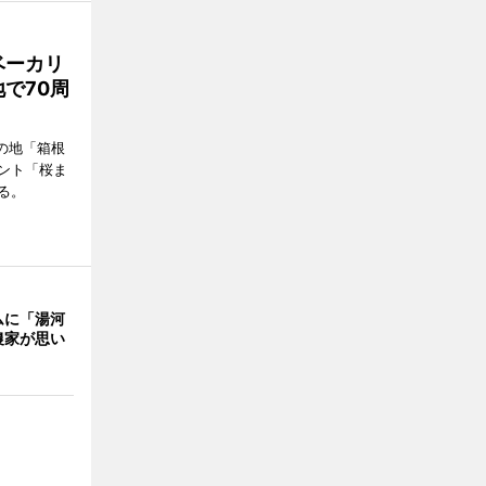
ベーカリ
で70周
の地「箱根
ント「桜ま
る。
ムに「湯河
農家が思い