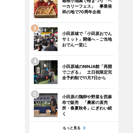
箱根小涌園で桜まつり「ベ
ーカリーフェス」 事業発
祥の地で70周年企画
小田原城で「小田原おでん
サミット」開催へ－ご当地
おでん一堂に
小田原城のNINJA館「再開
でござる」 土日祝限定完
全予約制で11月7日から
小田原の鶏卵や野菜を西麻
布で販売 「農家の直売
所・春夏秋冬」にぎわい続
く
もっと見る