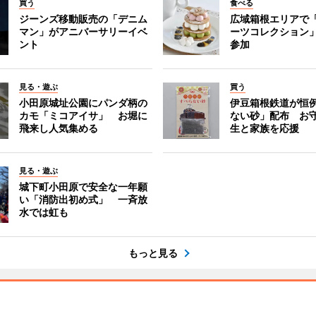
買う
食べる
ジーンズ移動販売の「デニム
広域箱根エリアで
マン」がアニバーサリーイベ
ーツコレクション」
ント
参加
見る・遊ぶ
買う
小田原城址公園にパンダ柄の
伊豆箱根鉄道が恒
カモ「ミコアイサ」 お堀に
ない砂」配布 お
飛来し人気集める
生と家族を応援
見る・遊ぶ
城下町小田原で安全な一年願
い「消防出初め式」 一斉放
水では虹も
もっと見る