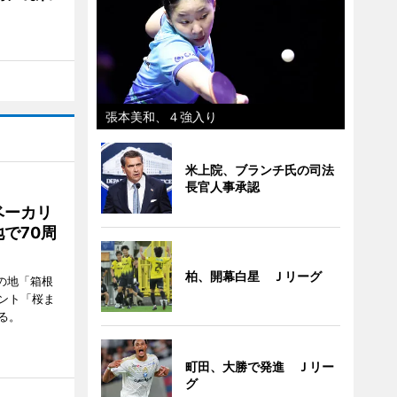
張本美和、４強入り
米上院、ブランチ氏の司法
長官人事承認
ベーカリ
で70周
柏、開幕白星 Ｊリーグ
の地「箱根
ント「桜ま
る。
町田、大勝で発進 Ｊリー
グ