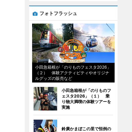
フォトフラッシュ
小田急箱根が「のりものフェスタ2026」
（２） 体験アクティビティやオリジナ
ルグッズの販売など
小田急箱根が「のりものフ
ェスタ2026」（１） 乗
り物大満喫の体験ツアーを
実施
鈴廣かまぼこの里で恒例の