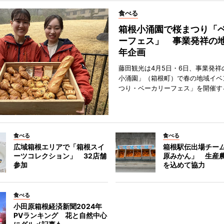
食べる
箱根小涌園で桜まつり「
ーフェス」 事業発祥の地
年企画
藤田観光は4月5日・6日、事業発祥
小涌園」（箱根町）で春の地域イベ
つり・ベーカリーフェス」を開催す
食べる
食べる
広域箱根エリアで「箱根スイ
箱根駅伝出場チー
ーツコレクション」 32店舗
原みかん」 生産
参加
を込めて協力
食べる
小田原箱根経済新聞2024年
PVランキング 花と自然中心