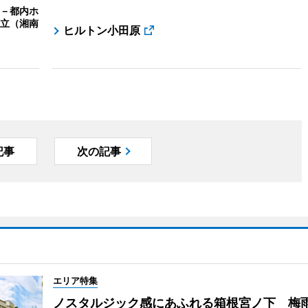
－都内ホ
立（湘南
ヒルトン小田原
記事
次の記事
エリア特集
ノスタルジック感にあふれる箱根宮ノ下 梅