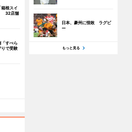
「箱根スイ
 32店舗
日本、豪州に惜敗 ラグビ
ー
例「すべら
守りで受験
もっと見る