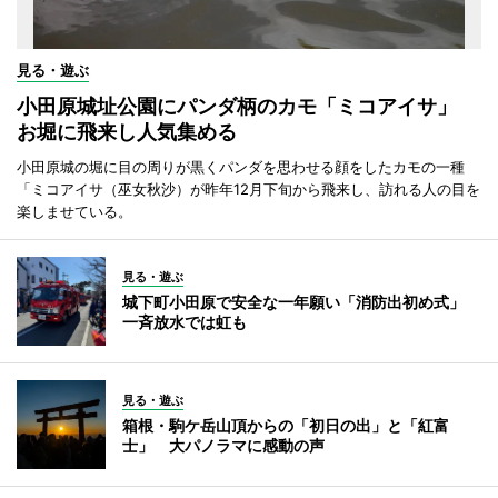
見る・遊ぶ
小田原城址公園にパンダ柄のカモ「ミコアイサ」
お堀に飛来し人気集める
小田原城の堀に目の周りが黒くパンダを思わせる顔をしたカモの一種
「ミコアイサ（巫女秋沙）が昨年12月下旬から飛来し、訪れる人の目を
楽しませている。
見る・遊ぶ
城下町小田原で安全な一年願い「消防出初め式」
一斉放水では虹も
見る・遊ぶ
箱根・駒ケ岳山頂からの「初日の出」と「紅富
士」 大パノラマに感動の声