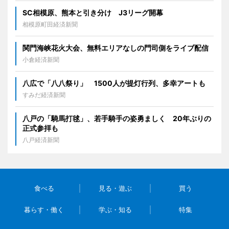
SC相模原、熊本と引き分け J3リーグ開幕
相模原町田経済新聞
関門海峡花火大会、無料エリアなしの門司側をライブ配信
小倉経済新聞
八広で「八八祭り」 1500人が提灯行列、多幸アートも
すみだ経済新聞
八戸の「騎馬打毬」、若手騎手の姿勇ましく 20年ぶりの
正式参拝も
八戸経済新聞
食べる
見る・遊ぶ
買う
暮らす・働く
学ぶ・知る
特集