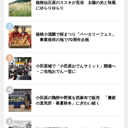
箱根仙石原のススキが見頃 太陽の光と秋風
にゆらりゆらり
箱根小涌園で桜まつり「ベーカリーフェス」
事業発祥の地で70周年企画
小田原城で「小田原おでんサミット」開催へ
－ご当地おでん一堂に
小田原の鶏卵や野菜を西麻布で販売 「農家
の直売所・春夏秋冬」にぎわい続く