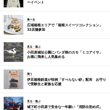
ーイベント
食べる
広域箱根エリアで「箱根スイーツコレクション」
32店舗参加
見る・遊ぶ
小田原城址公園にパンダ柄のカモ「ミコアイサ」
お堀に飛来し人気集める
買う
伊豆箱根鉄道が恒例「すべらない砂」配布 お守り
で受験生と家族を応援
見る・遊ぶ
城下町小田原で安全な一年願い「消防出初め式」