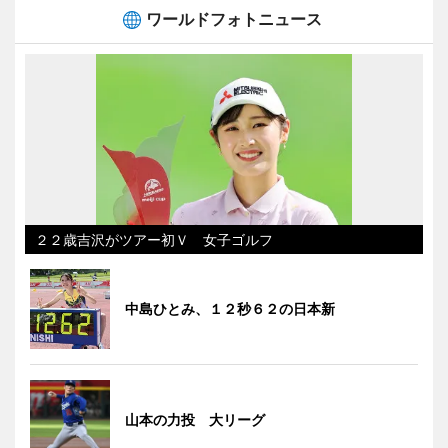
ワールドフォトニュース
２２歳吉沢がツアー初Ｖ 女子ゴルフ
中島ひとみ、１２秒６２の日本新
山本の力投 大リーグ