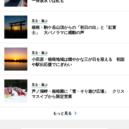
一斉放水では虹も
見る・遊ぶ
箱根・駒ケ岳山頂からの「初日の出」と「紅富
士」 大パノラマに感動の声
見る・遊ぶ
小田原・箱根地域は穏やかな三が日を迎える 初詣
や駅伝応援でにぎわい
見る・遊ぶ
芦ノ湖畔・箱根園に「雪・そり遊び広場」 クリス
マスイブから限定営業
もっと見る