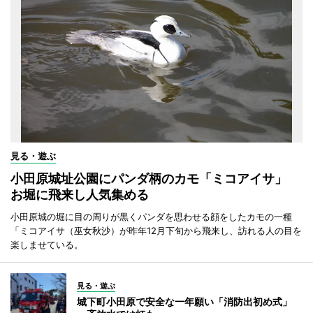
見る・遊ぶ
小田原城址公園にパンダ柄のカモ「ミコアイサ」
お堀に飛来し人気集める
小田原城の堀に目の周りが黒くパンダを思わせる顔をしたカモの一種
「ミコアイサ（巫女秋沙）が昨年12月下旬から飛来し、訪れる人の目を
楽しませている。
見る・遊ぶ
城下町小田原で安全な一年願い「消防出初め式」