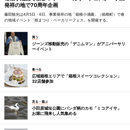
発祥の地で70周年企画
藤田観光は4月5日・6日、事業発祥の地「箱根小涌園」（箱根町）で春
の地域イベント「桜まつり・ベーカリーフェス」を開催する。
買う
ジーンズ移動販売の「デニムマン」がアニバーサリ
ーイベント
食べる
広域箱根エリアで「箱根スイーツコレクション」
32店舗参加
見る・遊ぶ
小田原城址公園にパンダ柄のカモ「ミコアイサ」
お堀に飛来し人気集める