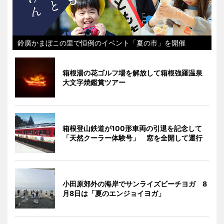
鈴廣かまぼこの里で恒例のイベント「夏の市」を開催
箱根湯の花ゴルフ場を解放して箱根強羅温泉
大文字焼鑑賞ツアー
箱根登山鉄道が100形車両の引退を記念して
「天然クーラー体験号」 窓を全開して運行
小田原郊外の海岸でサンライズビーチヨガ 8
月8日は「夏のエンジョイヨガ」