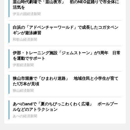
韮山時代劇場で「韮山夜市」 初のNEO盆踊りで市全体に
活気を
伊豆の国経済新聞
白浜の「アドベンチャーワールド」で成長したコガタペン
ギンが遊泳練習
和歌山経済新聞
伊那・トレーニング施設「ジェムストーン」が1周年 日常
を運動でサポート
伊那経済新聞
狭山市堀兼で「ひまわり迷路」 地域住民と小学生が育て
た1万本が見頃
狭山経済新聞
あべのandで「夏のちびっこわくわく広場」 ボールプー
ルなどのアトラクション
あべの経済新聞