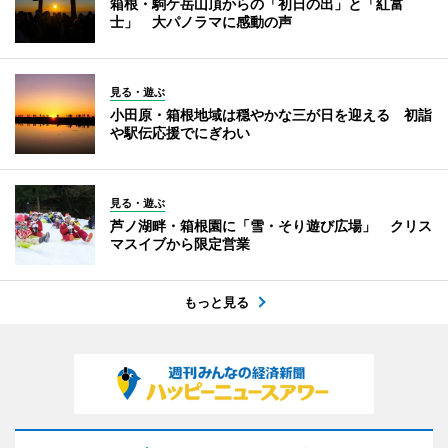
箱根・駒ケ岳山頂からの「初日の出」と「紅富
士」 大パノラマに感動の声
見る・遊ぶ
小田原・箱根地域は穏やかな三が日を迎える 初詣
や駅伝応援でにぎわい
見る・遊ぶ
芦ノ湖畔・箱根園に「雪・そり遊び広場」 クリス
マスイブから限定営業
もっと見る