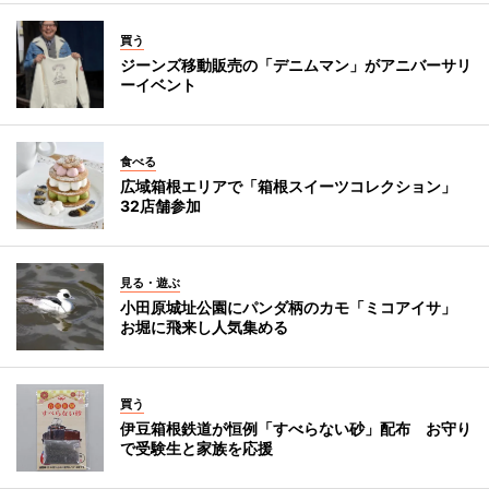
買う
ジーンズ移動販売の「デニムマン」がアニバーサリ
ーイベント
食べる
広域箱根エリアで「箱根スイーツコレクション」
32店舗参加
見る・遊ぶ
小田原城址公園にパンダ柄のカモ「ミコアイサ」
お堀に飛来し人気集める
買う
伊豆箱根鉄道が恒例「すべらない砂」配布 お守り
で受験生と家族を応援