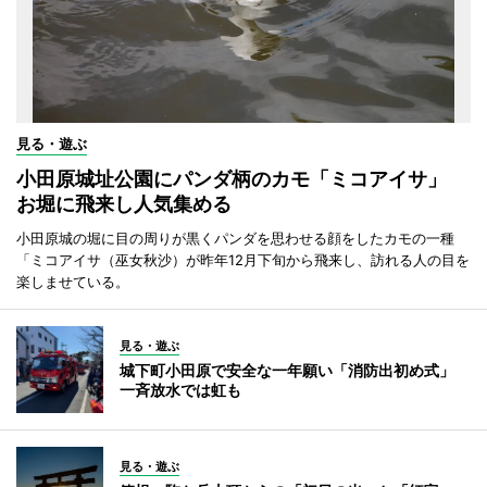
見る・遊ぶ
小田原城址公園にパンダ柄のカモ「ミコアイサ」
お堀に飛来し人気集める
小田原城の堀に目の周りが黒くパンダを思わせる顔をしたカモの一種
「ミコアイサ（巫女秋沙）が昨年12月下旬から飛来し、訪れる人の目を
楽しませている。
見る・遊ぶ
城下町小田原で安全な一年願い「消防出初め式」
一斉放水では虹も
見る・遊ぶ