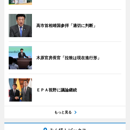
高市首相靖国参拝「適切に判断」
木原官房長官「拉致は現在進行形」
ＥＰＡ視野に議論継続
もっと見る