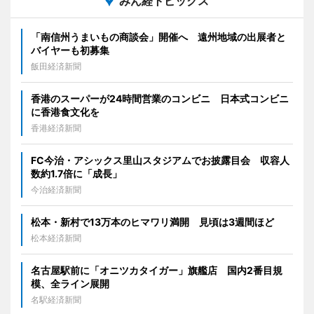
みん経トピックス
「南信州うまいもの商談会」開催へ 遠州地域の出展者と
バイヤーも初募集
飯田経済新聞
香港のスーパーが24時間営業のコンビニ 日本式コンビニ
に香港食文化を
香港経済新聞
FC今治・アシックス里山スタジアムでお披露目会 収容人
数約1.7倍に「成長」
今治経済新聞
松本・新村で13万本のヒマワリ満開 見頃は3週間ほど
松本経済新聞
名古屋駅前に「オニツカタイガー」旗艦店 国内2番目規
模、全ライン展開
名駅経済新聞