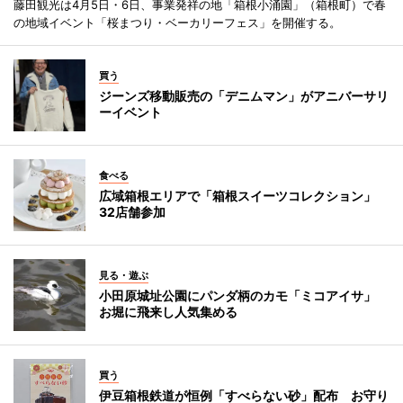
藤田観光は4月5日・6日、事業発祥の地「箱根小涌園」（箱根町）で春
の地域イベント「桜まつり・ベーカリーフェス」を開催する。
買う
ジーンズ移動販売の「デニムマン」がアニバーサリ
ーイベント
食べる
広域箱根エリアで「箱根スイーツコレクション」
32店舗参加
見る・遊ぶ
小田原城址公園にパンダ柄のカモ「ミコアイサ」
お堀に飛来し人気集める
買う
伊豆箱根鉄道が恒例「すべらない砂」配布 お守り