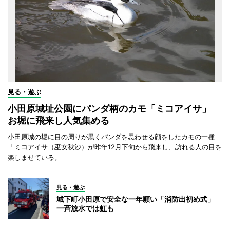
見る・遊ぶ
小田原城址公園にパンダ柄のカモ「ミコアイサ」
お堀に飛来し人気集める
小田原城の堀に目の周りが黒くパンダを思わせる顔をしたカモの一種
「ミコアイサ（巫女秋沙）が昨年12月下旬から飛来し、訪れる人の目を
楽しませている。
見る・遊ぶ
城下町小田原で安全な一年願い「消防出初め式」
一斉放水では虹も