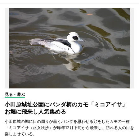
見る・遊ぶ
小田原城址公園にパンダ柄のカモ「ミコアイサ」
お堀に飛来し人気集める
小田原城の堀に目の周りが黒くパンダを思わせる顔をしたカモの一種
「ミコアイサ（巫女秋沙）が昨年12月下旬から飛来し、訪れる人の目を
楽しませている。