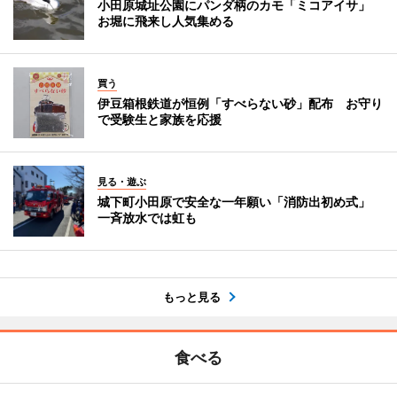
小田原城址公園にパンダ柄のカモ「ミコアイサ」
お堀に飛来し人気集める
買う
伊豆箱根鉄道が恒例「すべらない砂」配布 お守り
で受験生と家族を応援
見る・遊ぶ
城下町小田原で安全な一年願い「消防出初め式」
一斉放水では虹も
もっと見る
食べる