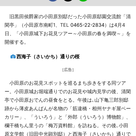
旧黒田侯爵家の小田原別邸だった小田原邸園交流館「清
閑亭」（小田原市南町1、TEL
0465-22-2834
）は4月4
日、「小田原城下お花見ツアー～小田原の春を満喫～」を
開催する。
西海子（さいかち）通りの桜
［広告］
小田原のお花見スポットを巡るまち歩きをする同ツア
ー。小田原城お堀端通りでのお花見や城内見学の後、清閑
亭で小田原おでんの昼食をとる。午後は､山下亀三郎別邸
跡から薄皮あんぱんが名物の「筋違橋・相州ヤナギ屋ベー
カリー」、「ういろう」と「外郎（ういろう）博物館」、
欄干橋ちん里うの「梅万資料館」を訪ねる。その後､小田
原文学館（旧田中光顕別邸）と西海子（さいかち）通りで