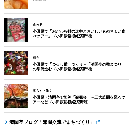
食べる
小田原で「おだわら雛の道中とおいしいものちょい食
べツアー」（小田原箱根経済新聞）
買う
小田原で「つるし雛」づくり－「清閑亭の雛まつり」
の準備進む（小田原箱根経済新聞）
暮らす・働く
小田原・清閑亭で恒例「観楓会」－三大庭園を巡るツ
アーなど（小田原箱根経済新聞）
清閑亭ブログ「邸園交流でまちづくり」