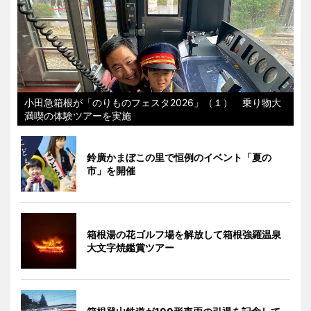
小田急箱根が「のりものフェスタ2026」（１） 乗り物大
満喫の体験ツアーを実施
鈴廣かまぼこの里で恒例のイベント「夏の
市」を開催
箱根湯の花ゴルフ場を解放して箱根強羅温泉
大文字焼鑑賞ツアー