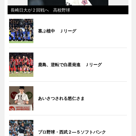
長崎日大が２回戦へ 高校野球
喜ぶ植中 Ｊリーグ
鹿島、逆転で白星発進 Ｊリーグ
あいさつされる悠仁さま
プロ野球・西武２―５ソフトバンク