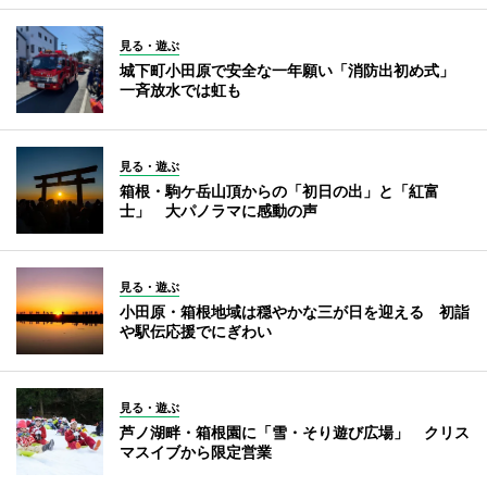
見る・遊ぶ
城下町小田原で安全な一年願い「消防出初め式」
一斉放水では虹も
見る・遊ぶ
箱根・駒ケ岳山頂からの「初日の出」と「紅富
士」 大パノラマに感動の声
見る・遊ぶ
小田原・箱根地域は穏やかな三が日を迎える 初詣
や駅伝応援でにぎわい
見る・遊ぶ
芦ノ湖畔・箱根園に「雪・そり遊び広場」 クリス
マスイブから限定営業