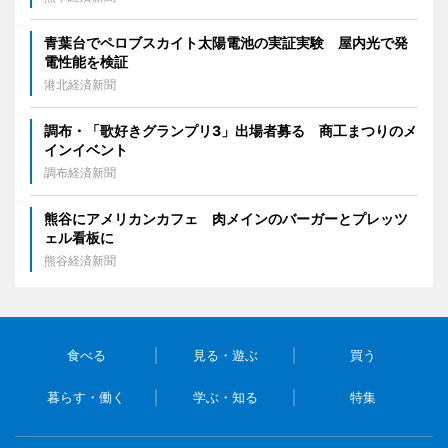
青葉台でペロブスカイト太陽電池の実証実験 屋内光で発
電性能を検証
港北経済新聞
調布・「歌好きグランプリ3」出場者募る 商工まつりのメ
インイベント
調布経済新聞
熊谷にアメリカンカフェ 肉メインのバーガーとプレッツ
ェル看板に
熊谷経済新聞
食べる
見る・遊ぶ
買う
暮らす・働く
学ぶ・知る
特集