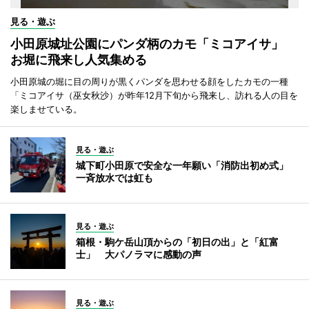
見る・遊ぶ
小田原城址公園にパンダ柄のカモ「ミコアイサ」
お堀に飛来し人気集める
小田原城の堀に目の周りが黒くパンダを思わせる顔をしたカモの一種
「ミコアイサ（巫女秋沙）が昨年12月下旬から飛来し、訪れる人の目を
楽しませている。
見る・遊ぶ
城下町小田原で安全な一年願い「消防出初め式」
一斉放水では虹も
見る・遊ぶ
箱根・駒ケ岳山頂からの「初日の出」と「紅富
士」 大パノラマに感動の声
見る・遊ぶ