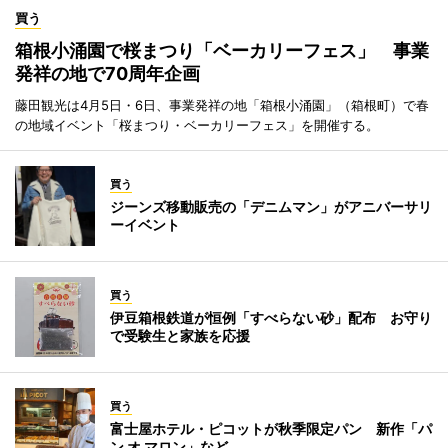
買う
箱根小涌園で桜まつり「ベーカリーフェス」 事業
発祥の地で70周年企画
藤田観光は4月5日・6日、事業発祥の地「箱根小涌園」（箱根町）で春
の地域イベント「桜まつり・ベーカリーフェス」を開催する。
買う
ジーンズ移動販売の「デニムマン」がアニバーサリ
ーイベント
買う
伊豆箱根鉄道が恒例「すべらない砂」配布 お守り
で受験生と家族を応援
買う
富士屋ホテル・ピコットが秋季限定パン 新作「パ
ン オ マロン」など