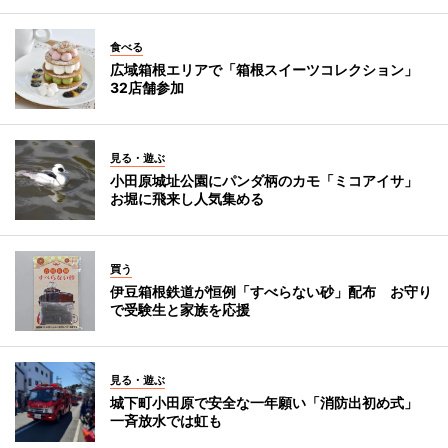
食べる
広域箱根エリアで「箱根スイーツコレクション」
32店舗参加
見る・遊ぶ
小田原城址公園にパンダ柄のカモ「ミコアイサ」
お堀に飛来し人気集める
買う
伊豆箱根鉄道が恒例「すべらない砂」配布 お守り
で受験生と家族を応援
見る・遊ぶ
城下町小田原で安全な一年願い「消防出初め式」
一斉放水では虹も