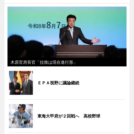
木原官房長官「拉致は現在進行形」
ＥＰＡ視野に議論継続
東海大甲府が２回戦へ 高校野球