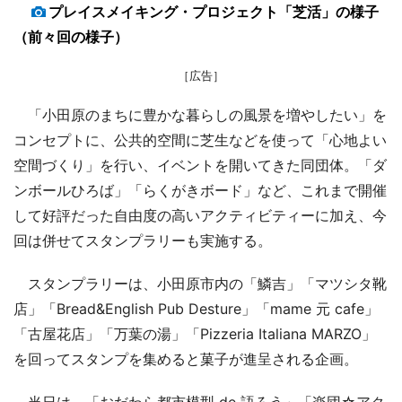
プレイスメイキング・プロジェクト「芝活」の様子
（前々回の様子）
［広告］
「小田原のまちに豊かな暮らしの風景を増やしたい」を
コンセプトに、公共的空間に芝生などを使って「心地よい
空間づくり」を行い、イベントを開いてきた同団体。「ダ
ンボールひろば」「らくがきボード」など、これまで開催
して好評だった自由度の高いアクティビティーに加え、今
回は併せてスタンプラリーも実施する。
スタンプラリーは、小田原市内の「鱗吉」「マツシタ靴
店」「Bread&English Pub Desture」「mame 元 cafe」
「古屋花店」「万葉の湯」「Pizzeria Italiana MARZO」
を回ってスタンプを集めると菓子が進呈される企画。
当日は、「おだわら都市模型 de 語ろう」「楽団☆アク