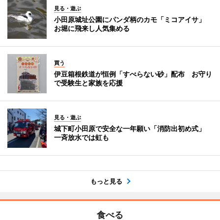
見る・遊ぶ
小田原城址公園にパンダ柄のカモ「ミコアイサ」
お堀に飛来し人気集める
買う
伊豆箱根鉄道が恒例「すべらない砂」配布 お守り
で受験生と家族を応援
見る・遊ぶ
城下町小田原で安全な一年願い「消防出初め式」
一斉放水では虹も
もっと見る
食べる