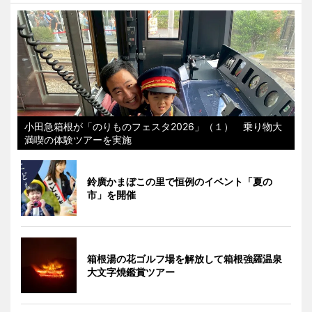
小田急箱根が「のりものフェスタ2026」（１） 乗り物大
満喫の体験ツアーを実施
鈴廣かまぼこの里で恒例のイベント「夏の
市」を開催
箱根湯の花ゴルフ場を解放して箱根強羅温泉
大文字焼鑑賞ツアー