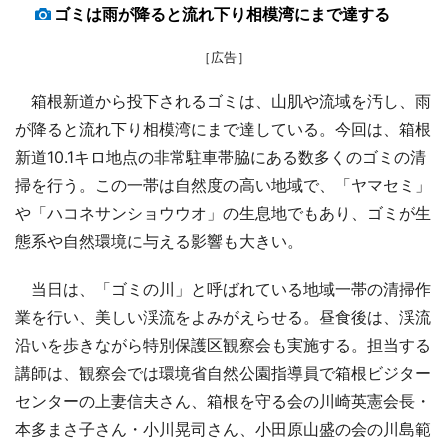
ゴミは雨が降ると流れ下り相模湾にまで達する
［広告］
箱根新道から投下されるゴミは、山肌や流域を汚し、雨
が降ると流れ下り相模湾にまで達している。今回は、箱根
新道10.1キロ地点の非常駐車帯脇にある数多くのゴミの清
掃を行う。この一帯は自然度の高い地域で、「ヤマセミ」
や「ハコネサンショウウオ」の生息地でもあり、ゴミが生
態系や自然環境に与える影響も大きい。
当日は、「ゴミの川」と呼ばれている地域一帯の清掃作
業を行い、美しい渓流をよみがえらせる。昼食後は、渓流
沿いを歩きながら特別保護区観察会も実施する。担当する
講師は、観察会では環境省自然公園指導員で箱根ビジター
センターの上妻信夫さん、箱根を守る会の川崎英憲会長・
本多まさ子さん・小川晃司さん、小田原山盛の会の川島範