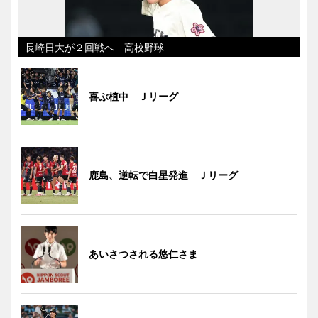
長崎日大が２回戦へ 高校野球
喜ぶ植中 Ｊリーグ
鹿島、逆転で白星発進 Ｊリーグ
あいさつされる悠仁さま