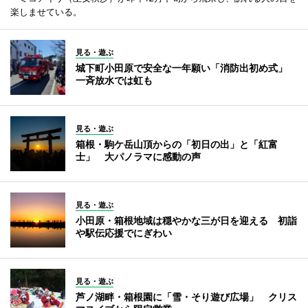
楽しませている。
見る・遊ぶ
城下町小田原で安全な一年願い「消防出初め式」
一斉放水では虹も
見る・遊ぶ
箱根・駒ケ岳山頂からの「初日の出」と「紅富
士」 大パノラマに感動の声
見る・遊ぶ
小田原・箱根地域は穏やかな三が日を迎える 初詣
や駅伝応援でにぎわい
見る・遊ぶ
芦ノ湖畔・箱根園に「雪・そり遊び広場」 クリス