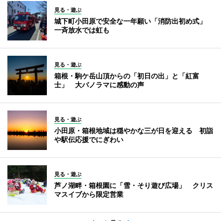
見る・遊ぶ
城下町小田原で安全な一年願い「消防出初め式」
一斉放水では虹も
見る・遊ぶ
箱根・駒ケ岳山頂からの「初日の出」と「紅富
士」 大パノラマに感動の声
見る・遊ぶ
小田原・箱根地域は穏やかな三が日を迎える 初詣
や駅伝応援でにぎわい
見る・遊ぶ
芦ノ湖畔・箱根園に「雪・そり遊び広場」 クリス
マスイブから限定営業