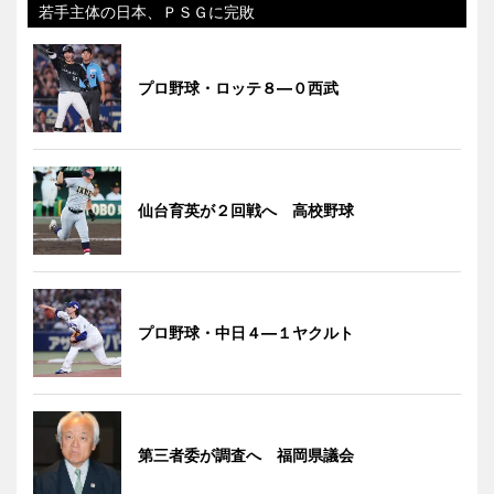
若手主体の日本、ＰＳＧに完敗
プロ野球・ロッテ８―０西武
仙台育英が２回戦へ 高校野球
プロ野球・中日４―１ヤクルト
第三者委が調査へ 福岡県議会