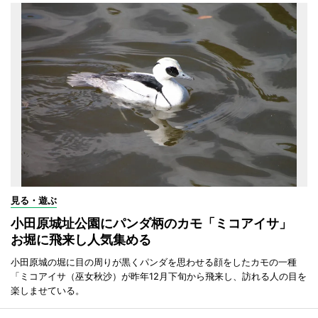
見る・遊ぶ
小田原城址公園にパンダ柄のカモ「ミコアイサ」
お堀に飛来し人気集める
小田原城の堀に目の周りが黒くパンダを思わせる顔をしたカモの一種
「ミコアイサ（巫女秋沙）が昨年12月下旬から飛来し、訪れる人の目を
楽しませている。