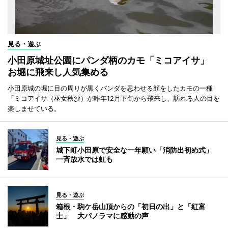
見る・遊ぶ
小田原城址公園にパンダ柄のカモ「ミコアイサ」
お堀に飛来し人気集める
小田原城の堀に目の周りが黒くパンダを思わせる顔をしたカモの一種
「ミコアイサ（巫女秋沙）が昨年12月下旬から飛来し、訪れる人の目を
楽しませている。
見る・遊ぶ
城下町小田原で安全な一年願い「消防出初め式」
一斉放水では虹も
見る・遊ぶ
箱根・駒ケ岳山頂からの「初日の出」と「紅富
士」 大パノラマに感動の声