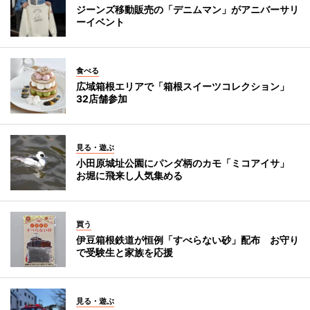
ジーンズ移動販売の「デニムマン」がアニバーサリ
ーイベント
食べる
広域箱根エリアで「箱根スイーツコレクション」
32店舗参加
見る・遊ぶ
小田原城址公園にパンダ柄のカモ「ミコアイサ」
お堀に飛来し人気集める
買う
伊豆箱根鉄道が恒例「すべらない砂」配布 お守り
で受験生と家族を応援
見る・遊ぶ