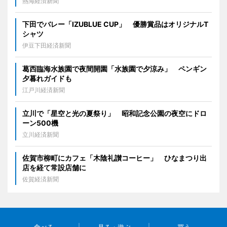
熱海経済新聞
下田でバレー「IZUBLUE CUP」 優勝賞品はオリジナルT
シャツ
伊豆下田経済新聞
葛西臨海水族園で夜間開園「水族園で夕涼み」 ペンギン
夕暮れガイドも
江戸川経済新聞
立川で「星空と光の夏祭り」 昭和記念公園の夜空にドロ
ーン500機
立川経済新聞
佐賀市柳町にカフェ「木陰礼讃コーヒー」 ひなまつり出
店を経て常設店舗に
佐賀経済新聞