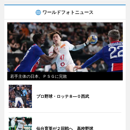
ワールドフォトニュース
若手主体の日本、ＰＳＧに完敗
プロ野球・ロッテ８―０西武
仙台育英が２回戦へ 高校野球