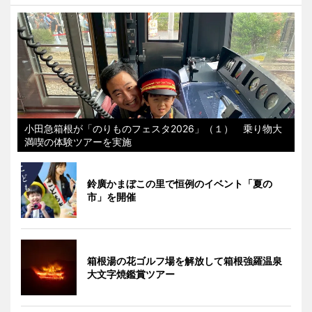
小田急箱根が「のりものフェスタ2026」（１） 乗り物大
満喫の体験ツアーを実施
鈴廣かまぼこの里で恒例のイベント「夏の
市」を開催
箱根湯の花ゴルフ場を解放して箱根強羅温泉
大文字焼鑑賞ツアー