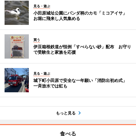
見る・遊ぶ
小田原城址公園にパンダ柄のカモ「ミコアイサ」
お堀に飛来し人気集める
買う
伊豆箱根鉄道が恒例「すべらない砂」配布 お守り
で受験生と家族を応援
見る・遊ぶ
城下町小田原で安全な一年願い「消防出初め式」
一斉放水では虹も
もっと見る
食べる