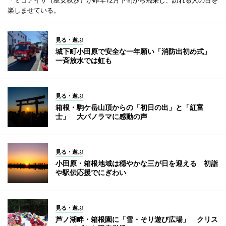
楽しませている。
見る・遊ぶ
城下町小田原で安全な一年願い「消防出初め式」
一斉放水では虹も
見る・遊ぶ
箱根・駒ケ岳山頂からの「初日の出」と「紅富
士」 大パノラマに感動の声
見る・遊ぶ
小田原・箱根地域は穏やかな三が日を迎える 初詣
や駅伝応援でにぎわい
見る・遊ぶ
芦ノ湖畔・箱根園に「雪・そり遊び広場」 クリス