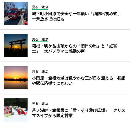
見る・遊ぶ
城下町小田原で安全な一年願い「消防出初め式」
一斉放水では虹も
見る・遊ぶ
箱根・駒ケ岳山頂からの「初日の出」と「紅富
士」 大パノラマに感動の声
見る・遊ぶ
小田原・箱根地域は穏やかな三が日を迎える 初詣
や駅伝応援でにぎわい
見る・遊ぶ
芦ノ湖畔・箱根園に「雪・そり遊び広場」 クリス
マスイブから限定営業