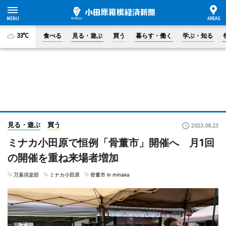
33°C
食べる
見る・遊ぶ
買う
暮らす・働く
学ぶ・知る
見る・遊ぶ
買う
2023.08.23
ミナカ小田原で恒例「骨董市」開催へ 月1回
の開催を重ね来場者増加
万葉倶楽部
ミナカ小田原
骨董市 in minaka