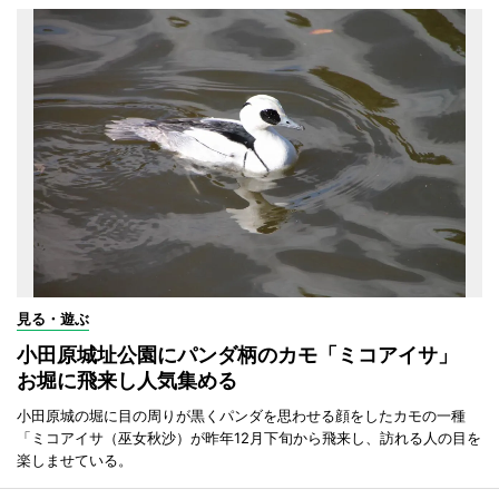
見る・遊ぶ
小田原城址公園にパンダ柄のカモ「ミコアイサ」
お堀に飛来し人気集める
小田原城の堀に目の周りが黒くパンダを思わせる顔をしたカモの一種
「ミコアイサ（巫女秋沙）が昨年12月下旬から飛来し、訪れる人の目を
楽しませている。