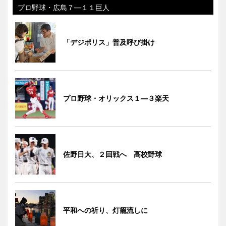
プロ野球・広島７―１１巨人
「デジポリス」普及呼び掛け
プロ野球・オリックス１―３楽天
佐野日大、２回戦へ 高校野球
平和への祈り、灯籠流しに