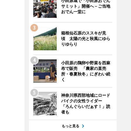
小田原城で「小田原おでん
サミット」開催へ－ご当地
おでん一堂に
箱根仙石原のススキが見
頃 太陽の光と秋風にゆら
りゆらり
小田原の鶏卵や野菜を西麻
布で販売 「農家の直売
所・春夏秋冬」にぎわい続
く
神奈川県西部地域にロード
バイクの女性ライダー
「ろんぐらいだぁす！」読
者も
もっと見る