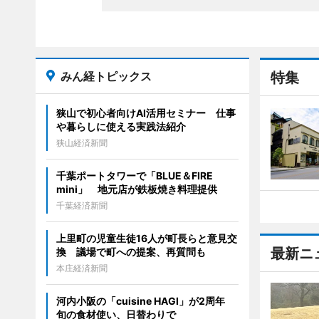
みん経トピックス
特集
狭山で初心者向けAI活用セミナー 仕事
や暮らしに使える実践法紹介
狭山経済新聞
千葉ポートタワーで「BLUE＆FIRE
mini」 地元店が鉄板焼き料理提供
千葉経済新聞
上里町の児童生徒16人が町長らと意見交
最新ニ
換 議場で町への提案、再質問も
本庄経済新聞
河内小阪の「cuisine HAGI」が2周年
旬の食材使い、日替わりで