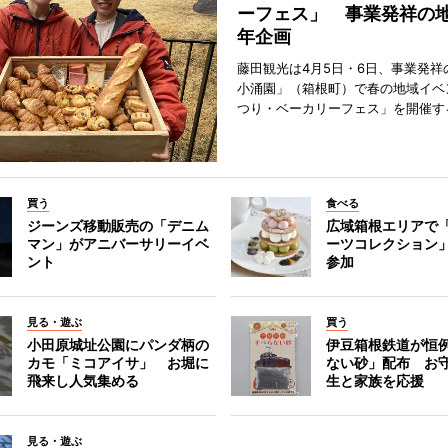
ーフェス」 事業発祥の地
年企画
藤田観光は4月5日・6日、事業発祥
小涌園」（箱根町）で春の地域イベ
つり・ベーカリーフェス」を開催す
買う
食べる
ジーンズ移動販売の「デニム
広域箱根エリアで
マン」がアニバーサリーイベ
ーツコレクション」
ント
参加
見る・遊ぶ
買う
小田原城址公園にパンダ柄の
伊豆箱根鉄道が恒
カモ「ミコアイサ」 お堀に
ない砂」配布 お
飛来し人気集める
生と家族を応援
見る・遊ぶ