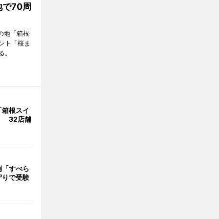
で70周
の地「箱根
ント「桜ま
る。
「箱根スイ
 32店舗
例「すべら
守りで受験