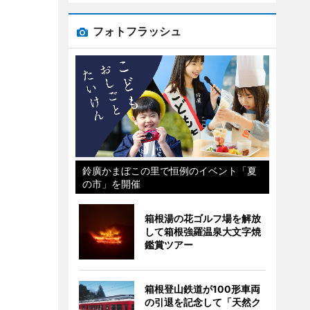
フォトフラッシュ
鈴廣かまぼこの里で恒例のイベント「夏
の市」を開催
箱根湯の花ゴルフ場を解放
して箱根強羅温泉大文字焼
鑑賞ツアー
箱根登山鉄道が100形車両
の引退を記念して「天然ク