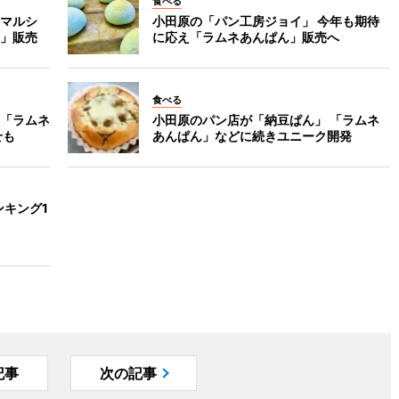
食べる
マルシ
小田原の「パン工房ジョイ」 今年も期待
」販売
に応え「ラムネあんぱん」販売へ
食べる
「ラムネ
小田原のパン店が「納豆ぱん」 「ラムネ
せも
あんぱん」などに続きユニーク開発
ンキング1
記事
次の記事