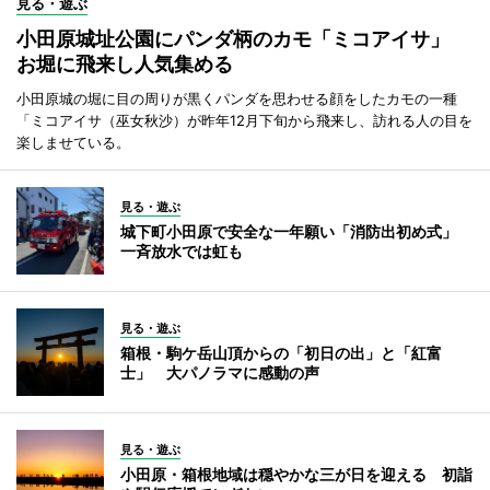
見る・遊ぶ
小田原城址公園にパンダ柄のカモ「ミコアイサ」
お堀に飛来し人気集める
小田原城の堀に目の周りが黒くパンダを思わせる顔をしたカモの一種
「ミコアイサ（巫女秋沙）が昨年12月下旬から飛来し、訪れる人の目を
楽しませている。
見る・遊ぶ
城下町小田原で安全な一年願い「消防出初め式」
一斉放水では虹も
見る・遊ぶ
箱根・駒ケ岳山頂からの「初日の出」と「紅富
士」 大パノラマに感動の声
見る・遊ぶ
小田原・箱根地域は穏やかな三が日を迎える 初詣