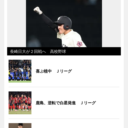
長崎日大が２回戦へ 高校野球
喜ぶ植中 Ｊリーグ
鹿島、逆転で白星発進 Ｊリーグ