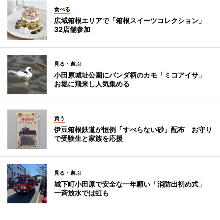
食べる
広域箱根エリアで「箱根スイーツコレクション」
32店舗参加
見る・遊ぶ
小田原城址公園にパンダ柄のカモ「ミコアイサ」
お堀に飛来し人気集める
買う
伊豆箱根鉄道が恒例「すべらない砂」配布 お守り
で受験生と家族を応援
見る・遊ぶ
城下町小田原で安全な一年願い「消防出初め式」
一斉放水では虹も