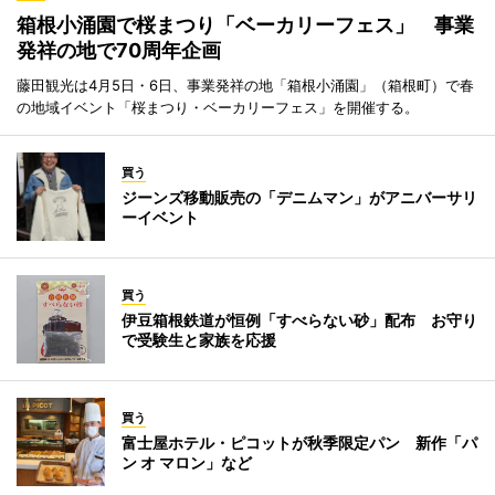
箱根小涌園で桜まつり「ベーカリーフェス」 事業
発祥の地で70周年企画
藤田観光は4月5日・6日、事業発祥の地「箱根小涌園」（箱根町）で春
の地域イベント「桜まつり・ベーカリーフェス」を開催する。
買う
ジーンズ移動販売の「デニムマン」がアニバーサリ
ーイベント
買う
伊豆箱根鉄道が恒例「すべらない砂」配布 お守り
で受験生と家族を応援
買う
富士屋ホテル・ピコットが秋季限定パン 新作「パ
ン オ マロン」など