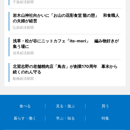
千葉経済新聞
岩木山神社向かいに「お山の花彩食堂 龍の憩」 和食職人
の夫婦が経営
弘前経済新聞
浅草・松が谷にニットカフェ「ito-mori」 編み物好きが
集う場に
浅草経済新聞
北習志野の老舗精肉店「鳥吉」が創業170周年 幕末から
続くのれん守る
船橋経済新聞
食べる
見る・遊ぶ
買う
暮らす・働く
学ぶ・知る
特集