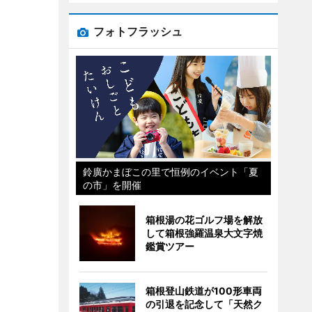
フォトフラッシュ
鈴廣かまぼこの里で恒例のイベント「夏
の市」を開催
箱根湯の花ゴルフ場を解放
して箱根強羅温泉大文字焼
鑑賞ツアー
箱根登山鉄道が100形車両
の引退を記念して「天然ク