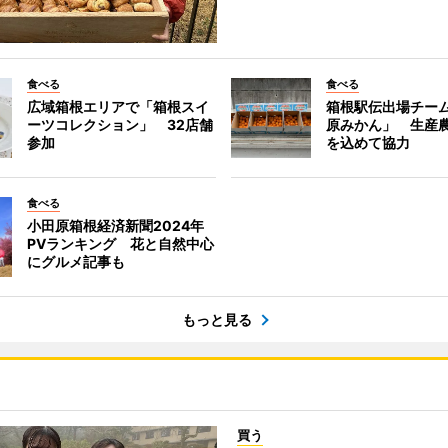
食べる
食べる
広域箱根エリアで「箱根スイ
箱根駅伝出場チー
ーツコレクション」 32店舗
原みかん」 生産
参加
を込めて協力
食べる
小田原箱根経済新聞2024年
PVランキング 花と自然中心
にグルメ記事も
もっと見る
買う