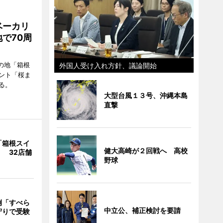
ベーカリ
で70周
の地「箱根
外国人受け入れ方針、議論開始
ント「桜ま
る。
大型台風１３号、沖縄本島
直撃
「箱根スイ
健大高崎が２回戦へ 高校
 32店舗
野球
例「すべら
中立公、補正検討を要請
守りで受験