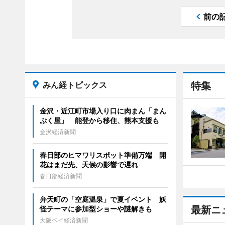
前の
みん経トピックス
特集
金沢・近江町市場入り口に肉まん「まん
ぷく屋」 能登から移住、熊本支援も
金沢経済新聞
春日部のヒマワリスポット準備万端 開
花はまだ先、天候の影響で遅れ
春日部経済新聞
弁天町の「空庭温泉」で夏イベント 妖
最新ニ
怪テーマに参加型ショーや謎解きも
大阪ベイ経済新聞