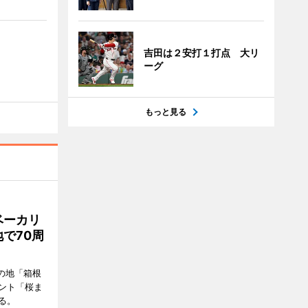
吉田は２安打１打点 大リ
ーグ
もっと見る
ベーカリ
で70周
の地「箱根
ント「桜ま
る。