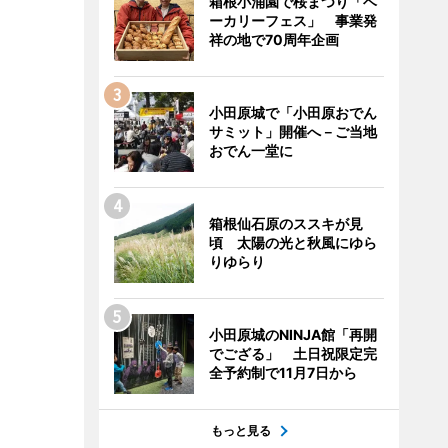
箱根小涌園で桜まつり「ベ
ーカリーフェス」 事業発
祥の地で70周年企画
小田原城で「小田原おでん
サミット」開催へ－ご当地
おでん一堂に
箱根仙石原のススキが見
頃 太陽の光と秋風にゆら
りゆらり
小田原城のNINJA館「再開
でござる」 土日祝限定完
全予約制で11月7日から
もっと見る