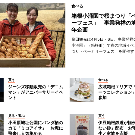
食べる
箱根小涌園で桜まつり「
ーフェス」 事業発祥の地
年企画
藤田観光は4月5日・6日、事業発祥
小涌園」（箱根町）で春の地域イベ
つり・ベーカリーフェス」を開催す
買う
食べる
ジーンズ移動販売の「デニム
広域箱根エリアで
マン」がアニバーサリーイベ
ーツコレクション」
ント
参加
見る・遊ぶ
買う
小田原城址公園にパンダ柄の
伊豆箱根鉄道が恒
カモ「ミコアイサ」 お堀に
ない砂」配布 お
飛来し人気集める
生と家族を応援