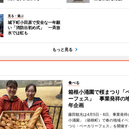
見る・遊ぶ
城下町小田原で安全な一年願
い「消防出初め式」 一斉放
水では虹も
もっと見る
食べる
箱根小涌園で桜まつり「
ーフェス」 事業発祥の地
年企画
藤田観光は4月5日・6日、事業発祥
小涌園」（箱根町）で春の地域イベ
つり・ベーカリーフェス」を開催す