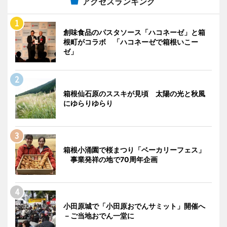
アクセスランキング
創味食品のパスタソース「ハコネーゼ」と箱
根町がコラボ 「ハコネーゼで箱根いこー
ゼ」
箱根仙石原のススキが見頃 太陽の光と秋風
にゆらりゆらり
箱根小涌園で桜まつり「ベーカリーフェス」
事業発祥の地で70周年企画
小田原城で「小田原おでんサミット」開催へ
－ご当地おでん一堂に