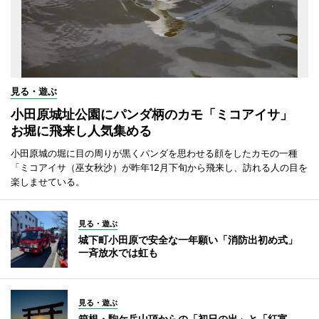
見る・遊ぶ
小田原城址公園にパンダ柄のカモ「ミコアイサ」
お堀に飛来し人気集める
小田原城の堀に目の周りが黒くパンダを思わせる顔をしたカモの一種
「ミコアイサ（巫女秋沙）が昨年12月下旬から飛来し、訪れる人の目を
楽しませている。
見る・遊ぶ
城下町小田原で安全な一年願い「消防出初め式」
一斉放水では虹も
見る・遊ぶ
箱根・駒ケ岳山頂からの「初日の出」と「紅富