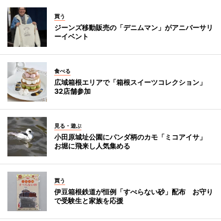
買う
ジーンズ移動販売の「デニムマン」がアニバーサリ
ーイベント
食べる
広域箱根エリアで「箱根スイーツコレクション」
32店舗参加
見る・遊ぶ
小田原城址公園にパンダ柄のカモ「ミコアイサ」
お堀に飛来し人気集める
買う
伊豆箱根鉄道が恒例「すべらない砂」配布 お守り
で受験生と家族を応援