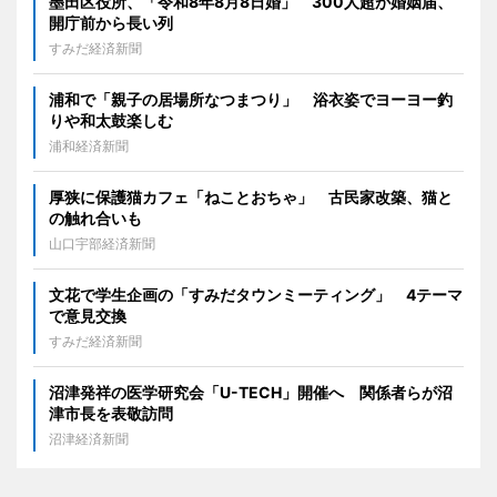
墨田区役所、「令和8年8月8日婚」 300人超が婚姻届、
開庁前から長い列
すみだ経済新聞
浦和で「親子の居場所なつまつり」 浴衣姿でヨーヨー釣
りや和太鼓楽しむ
浦和経済新聞
厚狭に保護猫カフェ「ねことおちゃ」 古民家改築、猫と
の触れ合いも
山口宇部経済新聞
文花で学生企画の「すみだタウンミーティング」 4テーマ
で意見交換
すみだ経済新聞
沼津発祥の医学研究会「U-TECH」開催へ 関係者らが沼
津市長を表敬訪問
沼津経済新聞