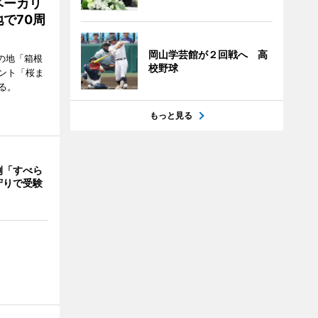
ベーカリ
で70周
岡山学芸館が２回戦へ 高
の地「箱根
校野球
ント「桜ま
る。
もっと見る
例「すべら
守りで受験