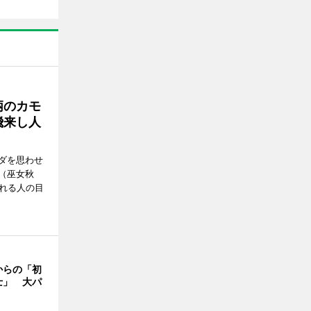
柄のカモ
飛来し人
ダを思わせ
（巫女秋
訪れる人の目
からの「初
士」 大パ