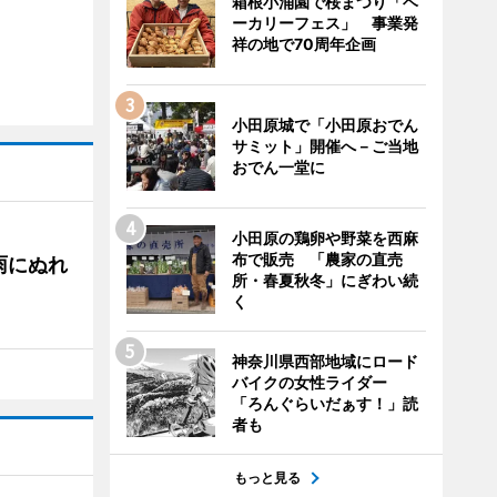
箱根小涌園で桜まつり「ベ
ーカリーフェス」 事業発
祥の地で70周年企画
小田原城で「小田原おでん
サミット」開催へ－ご当地
おでん一堂に
小田原の鶏卵や野菜を西麻
布で販売 「農家の直売
雨にぬれ
所・春夏秋冬」にぎわい続
く
神奈川県西部地域にロード
バイクの女性ライダー
「ろんぐらいだぁす！」読
者も
もっと見る