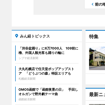
前の
みん経トピックス
特集
「渋谷盆踊り」に6万7000人 109前に
櫓、外国人観光客も踊りの輪に
シブヤ経済新聞
大丸札幌店で任天堂ポップアップスト
ア 「どうぶつの森」特設エリアも
札幌経済新聞
OMO5函館で「函館夜景の日」 手回し
最新ニ
オルガンで野外劇テーマ曲
函館経済新聞