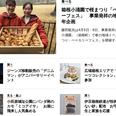
食べる
箱根小涌園で桜まつり「
ーフェス」 事業発祥の地
年企画
藤田観光は4月5日・6日、事業発祥
小涌園」（箱根町）で春の地域イベ
つり・ベーカリーフェス」を開催す
買う
食べる
ジーンズ移動販売の「デニム
広域箱根エリアで
マン」がアニバーサリーイベ
ーツコレクション」
ント
参加
見る・遊ぶ
買う
小田原城址公園にパンダ柄の
伊豆箱根鉄道が恒
カモ「ミコアイサ」 お堀に
ない砂」配布 お
飛来し人気集める
生と家族を応援