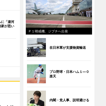
ムに「湯河
農家が思い
Ｐ１哨戒機、ジブチへ出発
在日米軍が支援物資輸送
プロ野球・日本ハム１―０
楽天
内閣・党人事、説明避ける