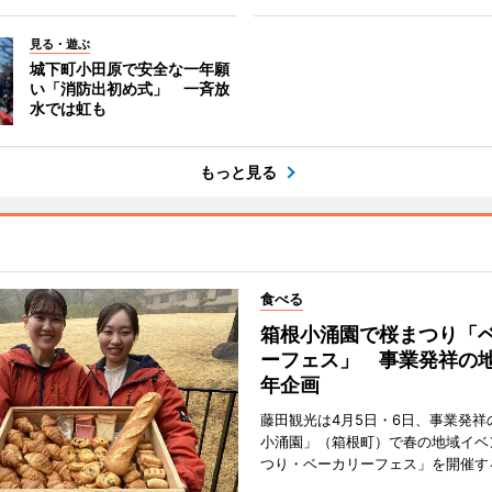
見る・遊ぶ
城下町小田原で安全な一年願
い「消防出初め式」 一斉放
水では虹も
もっと見る
食べる
箱根小涌園で桜まつり「
ーフェス」 事業発祥の地
年企画
藤田観光は4月5日・6日、事業発祥
小涌園」（箱根町）で春の地域イベ
つり・ベーカリーフェス」を開催す