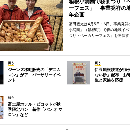
箱根小涌園で桜まつり「
ーフェス」 事業発祥の地
年企画
藤田観光は4月5日・6日、事業発祥
小涌園」（箱根町）で春の地域イベ
つり・ベーカリーフェス」を開催す
買う
買う
ジーンズ移動販売の「デニム
伊豆箱根鉄道が恒
マン」がアニバーサリーイベ
ない砂」配布 お
ント
生と家族を応援
買う
富士屋ホテル・ピコットが秋
季限定パン 新作「パン オ マ
ロン」など