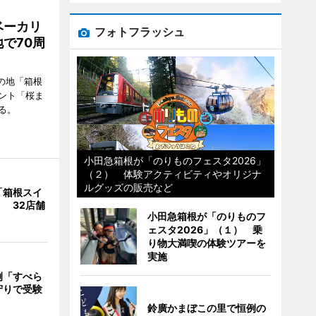
ベーカリ
フォトフラッシュ
で70周
の地「箱根
ント「桜ま
る。
小田急箱根が「のりものフェスタ2026」
（２） 体験アクティビティやオリジナ
ルグッズの販売など
「箱根スイ
 32店舗
小田急箱根が「のりものフ
ェスタ2026」（１） 乗
り物大満喫の体験ツアーを
実施
例「すべら
守りで受験
鈴廣かまぼこの里で恒例の