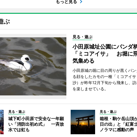
もっと見る
遊ぶ
見る・遊ぶ
小田原城址公園にパンダ
「ミコアイサ」 お堀に
気集める
小田原城の堀に目の周りが黒くパン
る顔をしたカモの一種「ミコアイサ
沙）が昨年12月下旬から飛来し、
を楽しませている。
見る・遊ぶ
見る・遊ぶ
城下町小田原で安全な一年願
箱根・駒ケ岳山頂
い「消防出初め式」 一斉放
日の出」と「紅富
水では虹も
ノラマに感動の声