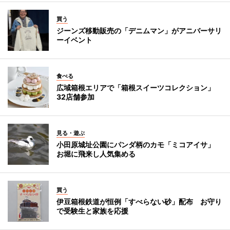
買う
ジーンズ移動販売の「デニムマン」がアニバーサリ
ーイベント
食べる
広域箱根エリアで「箱根スイーツコレクション」
32店舗参加
見る・遊ぶ
小田原城址公園にパンダ柄のカモ「ミコアイサ」
お堀に飛来し人気集める
買う
伊豆箱根鉄道が恒例「すべらない砂」配布 お守り
で受験生と家族を応援