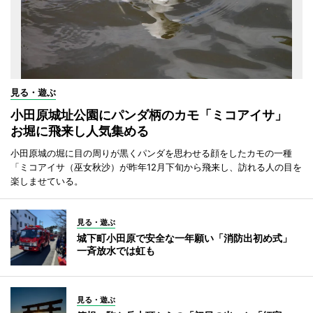
見る・遊ぶ
小田原城址公園にパンダ柄のカモ「ミコアイサ」
お堀に飛来し人気集める
小田原城の堀に目の周りが黒くパンダを思わせる顔をしたカモの一種
「ミコアイサ（巫女秋沙）が昨年12月下旬から飛来し、訪れる人の目を
楽しませている。
見る・遊ぶ
城下町小田原で安全な一年願い「消防出初め式」
一斉放水では虹も
見る・遊ぶ