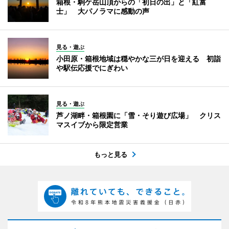
箱根・駒ケ岳山頂からの「初日の出」と「紅富
士」 大パノラマに感動の声
見る・遊ぶ
小田原・箱根地域は穏やかな三が日を迎える 初詣
や駅伝応援でにぎわい
見る・遊ぶ
芦ノ湖畔・箱根園に「雪・そり遊び広場」 クリス
マスイブから限定営業
もっと見る