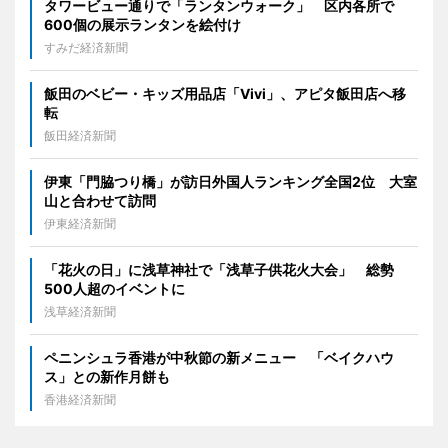
タワービュー通りで「ランタンウォーク」 区内各所で
600個の展示ランタンを絵付け
すみだ経済新聞
飯田のベビー・キッズ用品店「Vivi」、アピタ飯田店へ移
転
飯田経済新聞
伊東「門脇つり橋」が訪日外国人ランキング全国2位 大室
山と合わせて訪問
伊東経済新聞
「花火の日」に浅草神社で「浅草子供花火大会」 総勢
500人超のイベントに
浅草経済新聞
ペニンシュラ香港が中秋節の新メニュー 「ベイクハウ
ス」との新作月餅も
香港経済新聞