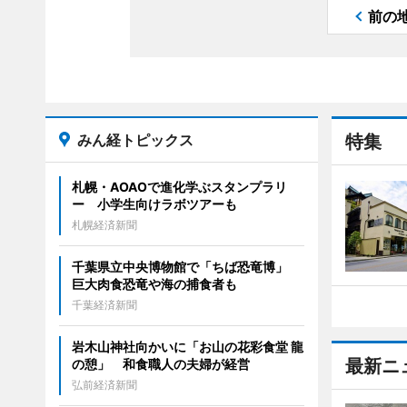
前の
みん経トピックス
特集
札幌・AOAOで進化学ぶスタンプラリ
ー 小学生向けラボツアーも
札幌経済新聞
千葉県立中央博物館で「ちば恐竜博」
巨大肉食恐竜や海の捕食者も
千葉経済新聞
岩木山神社向かいに「お山の花彩食堂 龍
最新ニ
の憩」 和食職人の夫婦が経営
弘前経済新聞