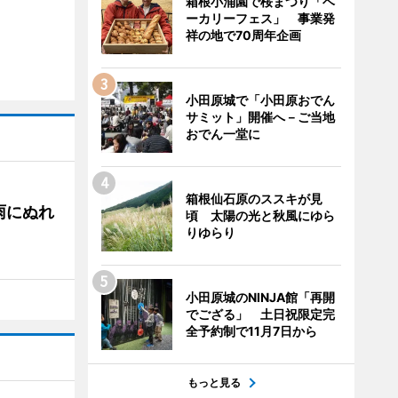
箱根小涌園で桜まつり「ベ
ーカリーフェス」 事業発
祥の地で70周年企画
小田原城で「小田原おでん
サミット」開催へ－ご当地
おでん一堂に
箱根仙石原のススキが見
雨にぬれ
頃 太陽の光と秋風にゆら
りゆらり
小田原城のNINJA館「再開
でござる」 土日祝限定完
全予約制で11月7日から
もっと見る