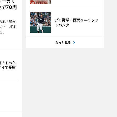
ベーカリ
で70周
プロ野球・西武２―５ソフ
の地「箱根
トバンク
ント「桜ま
る。
もっと見る
例「すべら
守りで受験