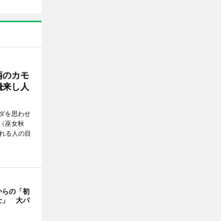
柄のカモ
飛来し人
ダを思わせ
（巫女秋
訪れる人の目
からの「初
士」 大パ