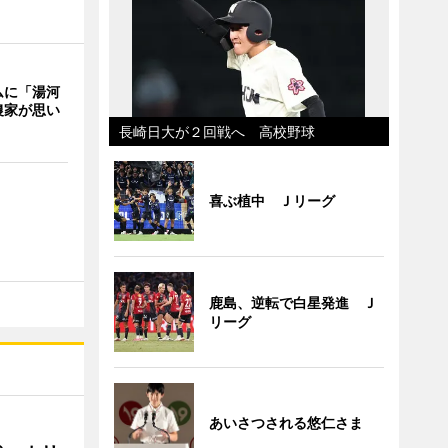
ムに「湯河
農家が思い
長崎日大が２回戦へ 高校野球
喜ぶ植中 Ｊリーグ
鹿島、逆転で白星発進 Ｊ
リーグ
あいさつされる悠仁さま