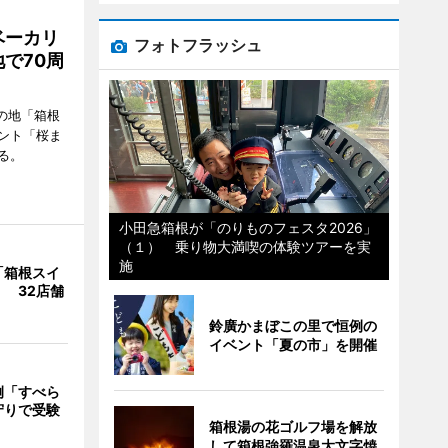
ベーカリ
フォトフラッシュ
で70周
の地「箱根
ント「桜ま
る。
小田急箱根が「のりものフェスタ2026」
（１） 乗り物大満喫の体験ツアーを実
施
「箱根スイ
 32店舗
鈴廣かまぼこの里で恒例の
イベント「夏の市」を開催
例「すべら
守りで受験
箱根湯の花ゴルフ場を解放
して箱根強羅温泉大文字焼