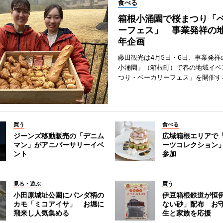
食べる
箱根小涌園で桜まつり「
ーフェス」 事業発祥の地
年企画
藤田観光は4月5日・6日、事業発祥
小涌園」（箱根町）で春の地域イベ
つり・ベーカリーフェス」を開催す
買う
食べる
ジーンズ移動販売の「デニム
広域箱根エリアで
マン」がアニバーサリーイベ
ーツコレクション」
ント
参加
見る・遊ぶ
買う
小田原城址公園にパンダ柄の
伊豆箱根鉄道が恒
カモ「ミコアイサ」 お堀に
ない砂」配布 お
飛来し人気集める
生と家族を応援