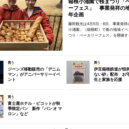
箱根小涌園で桜まつり「
ーフェス」 事業発祥の地
年企画
藤田観光は4月5日・6日、事業発祥
小涌園」（箱根町）で春の地域イベ
つり・ベーカリーフェス」を開催す
買う
買う
ジーンズ移動販売の「デニム
伊豆箱根鉄道が恒
マン」がアニバーサリーイベ
ない砂」配布 お
ント
生と家族を応援
買う
富士屋ホテル・ピコットが秋
季限定パン 新作「パン オ マ
ロン」など