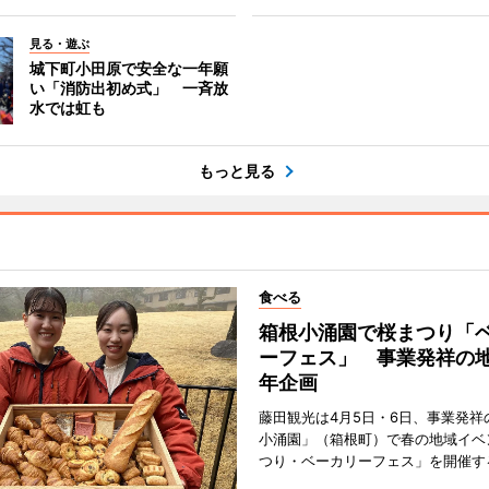
見る・遊ぶ
城下町小田原で安全な一年願
い「消防出初め式」 一斉放
水では虹も
もっと見る
食べる
箱根小涌園で桜まつり「
ーフェス」 事業発祥の地
年企画
藤田観光は4月5日・6日、事業発祥
小涌園」（箱根町）で春の地域イベ
つり・ベーカリーフェス」を開催す