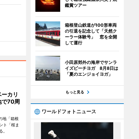
鑑賞ツアー
箱根登山鉄道が100形車両
の引退を記念して「天然ク
ーラー体験号」 窓を全開
して運行
小田原郊外の海岸でサンラ
イズビーチヨガ 8月8日は
「夏のエンジョイヨガ」
もっと見る
ベーカリ
で70周
ワールドフォトニュース
の地「箱根
ント「桜ま
る。