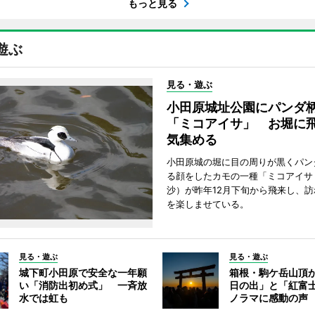
もっと見る
遊ぶ
見る・遊ぶ
小田原城址公園にパンダ
「ミコアイサ」 お堀に
気集める
小田原城の堀に目の周りが黒くパン
る顔をしたカモの一種「ミコアイサ
沙）が昨年12月下旬から飛来し、
を楽しませている。
見る・遊ぶ
見る・遊ぶ
城下町小田原で安全な一年願
箱根・駒ケ岳山頂
い「消防出初め式」 一斉放
日の出」と「紅富
水では虹も
ノラマに感動の声