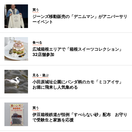
買う
ジーンズ移動販売の「デニムマン」がアニバーサリ
ーイベント
食べる
広域箱根エリアで「箱根スイーツコレクション」
32店舗参加
見る・遊ぶ
小田原城址公園にパンダ柄のカモ「ミコアイサ」
お堀に飛来し人気集める
買う
伊豆箱根鉄道が恒例「すべらない砂」配布 お守り
で受験生と家族を応援