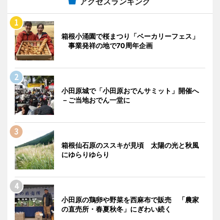
アクセスランキング
箱根小涌園で桜まつり「ベーカリーフェス」
事業発祥の地で70周年企画
小田原城で「小田原おでんサミット」開催へ
－ご当地おでん一堂に
箱根仙石原のススキが見頃 太陽の光と秋風
にゆらりゆらり
小田原の鶏卵や野菜を西麻布で販売 「農家
の直売所・春夏秋冬」にぎわい続く