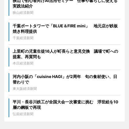
狭山で初心者向けAI活用セミナー 仕事や暮らしに使える
実践法紹介
狭山経済新聞
千葉ポートタワーで「BLUE＆FIRE mini」 地元店が鉄板
焼き料理提供
千葉経済新聞
上里町の児童生徒16人が町長らと意見交換 議場で町への
提案、再質問も
本庄経済新聞
河内小阪の「cuisine HAGI」が2周年 旬の食材使い、日
替わりで
東大阪経済新聞
平川・長谷川鉄工が全国大会一次審査に挑む 浮世絵を10
層の鋼板で再現
弘前経済新聞