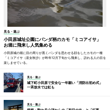
見る・遊ぶ
小田原城址公園にパンダ柄のカモ「ミコアイサ」
お堀に飛来し人気集める
小田原城の堀に目の周りが黒くパンダを思わせる顔をしたカモの一種
「ミコアイサ（巫女秋沙）が昨年12月下旬から飛来し、訪れる人の目を
楽しませている。
見る・遊ぶ
城下町小田原で安全な一年願い「消防出初め式」
一斉放水では虹も
見る・遊ぶ
箱根・駒ケ岳山頂からの「初日の出」と「紅富