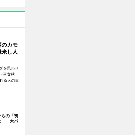
柄のカモ
飛来し人
ダを思わせ
（巫女秋
訪れる人の目
からの「初
士」 大パ