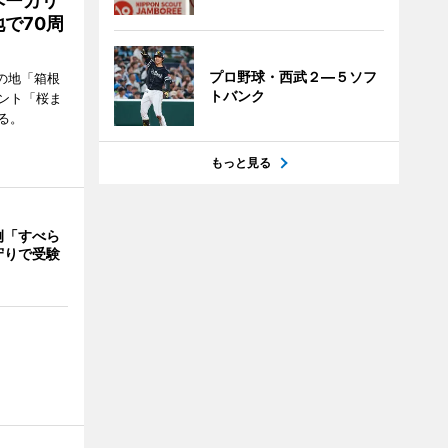
ベーカリ
で70周
プロ野球・西武２―５ソフ
の地「箱根
トバンク
ント「桜ま
る。
もっと見る
例「すべら
守りで受験