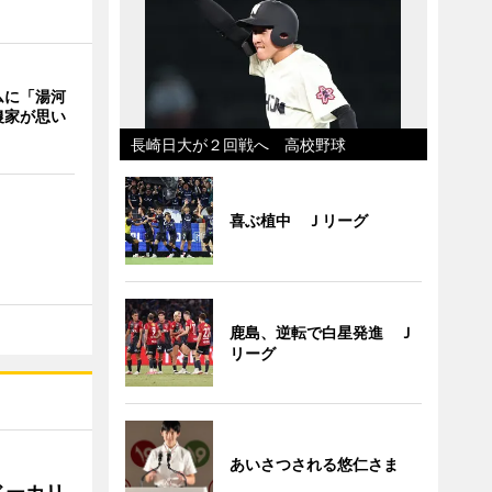
ムに「湯河
農家が思い
長崎日大が２回戦へ 高校野球
喜ぶ植中 Ｊリーグ
鹿島、逆転で白星発進 Ｊ
リーグ
あいさつされる悠仁さま