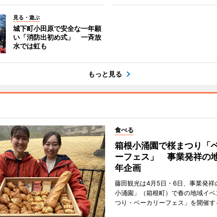
見る・遊ぶ
城下町小田原で安全な一年願
い「消防出初め式」 一斉放
水では虹も
もっと見る
食べる
箱根小涌園で桜まつり「
ーフェス」 事業発祥の地
年企画
藤田観光は4月5日・6日、事業発祥
小涌園」（箱根町）で春の地域イベ
つり・ベーカリーフェス」を開催す