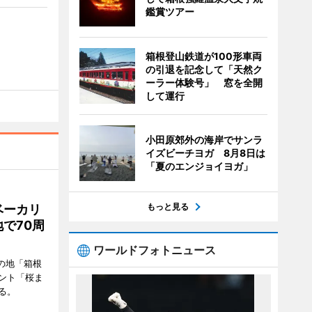
鑑賞ツアー
箱根登山鉄道が100形車両
の引退を記念して「天然ク
ーラー体験号」 窓を全開
して運行
小田原郊外の海岸でサンラ
イズビーチヨガ 8月8日は
「夏のエンジョイヨガ」
もっと見る
ベーカリ
で70周
ワールドフォトニュース
の地「箱根
ント「桜ま
る。