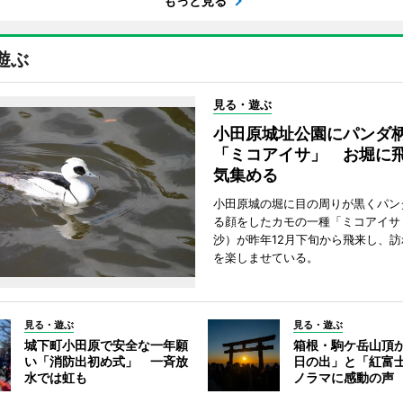
もっと見る
遊ぶ
見る・遊ぶ
小田原城址公園にパンダ
「ミコアイサ」 お堀に
気集める
小田原城の堀に目の周りが黒くパン
る顔をしたカモの一種「ミコアイサ
沙）が昨年12月下旬から飛来し、
を楽しませている。
見る・遊ぶ
見る・遊ぶ
城下町小田原で安全な一年願
箱根・駒ケ岳山頂
い「消防出初め式」 一斉放
日の出」と「紅富
水では虹も
ノラマに感動の声