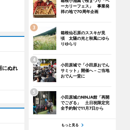
箱根小涌園で桜まつり「ベ
ーカリーフェス」 事業発
祥の地で70周年企画
箱根仙石原のススキが見
頃 太陽の光と秋風にゆら
りゆらり
小田原城で「小田原おでん
雨にぬれ
サミット」開催へ－ご当地
おでん一堂に
小田原城のNINJA館「再開
でござる」 土日祝限定完
全予約制で11月7日から
もっと見る