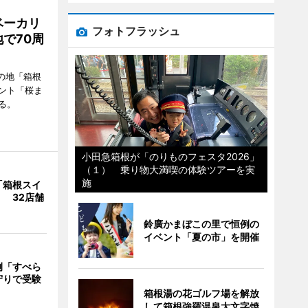
ベーカリ
フォトフラッシュ
で70周
の地「箱根
ント「桜ま
る。
小田急箱根が「のりものフェスタ2026」
（１） 乗り物大満喫の体験ツアーを実
施
「箱根スイ
 32店舗
鈴廣かまぼこの里で恒例の
イベント「夏の市」を開催
例「すべら
守りで受験
箱根湯の花ゴルフ場を解放
して箱根強羅温泉大文字焼