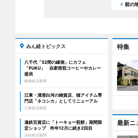
前の
みん経トピックス
特集
八千代「52間の縁側」にカフェ
「PUKU」 自家焙煎コーヒーやカレー
提供
船橋経済新聞
江東・清澄白河の雑貨店、猫アイテム専
門店「ネコシカ」としてリニューアル
江東経済新聞
最新ニ
遠鉄百貨店に「トーキョー煎餅」期間限
定ショップ 昨年12月に続き2回目
浜松経済新聞