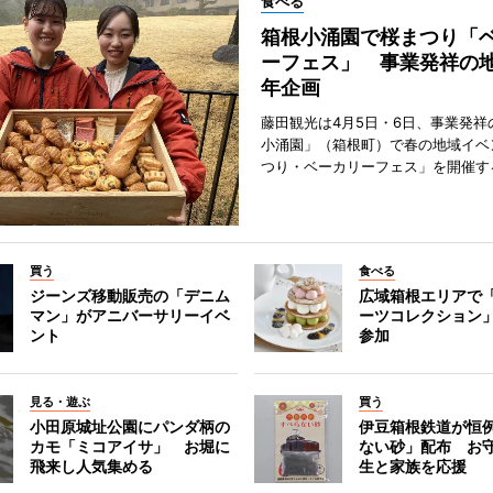
食べる
箱根小涌園で桜まつり「
ーフェス」 事業発祥の地
年企画
藤田観光は4月5日・6日、事業発祥
小涌園」（箱根町）で春の地域イベ
つり・ベーカリーフェス」を開催す
買う
食べる
ジーンズ移動販売の「デニム
広域箱根エリアで
マン」がアニバーサリーイベ
ーツコレクション」
ント
参加
見る・遊ぶ
買う
小田原城址公園にパンダ柄の
伊豆箱根鉄道が恒
カモ「ミコアイサ」 お堀に
ない砂」配布 お
飛来し人気集める
生と家族を応援