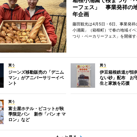
箱根小涌園で桜まつり「
ーフェス」 事業発祥の地
年企画
藤田観光は4月5日・6日、事業発祥
小涌園」（箱根町）で春の地域イベ
つり・ベーカリーフェス」を開催す
買う
買う
ジーンズ移動販売の「デニム
伊豆箱根鉄道が恒
マン」がアニバーサリーイベ
ない砂」配布 お
ント
生と家族を応援
買う
富士屋ホテル・ピコットが秋
季限定パン 新作「パン オ マ
ロン」など