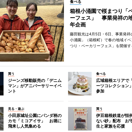
食べる
箱根小涌園で桜まつり「
ーフェス」 事業発祥の地
年企画
藤田観光は4月5日・6日、事業発祥
小涌園」（箱根町）で春の地域イベ
つり・ベーカリーフェス」を開催す
買う
食べる
ジーンズ移動販売の「デニム
広域箱根エリアで
マン」がアニバーサリーイベ
ーツコレクション」
ント
参加
見る・遊ぶ
買う
小田原城址公園にパンダ柄の
伊豆箱根鉄道が恒
カモ「ミコアイサ」 お堀に
ない砂」配布 お
飛来し人気集める
生と家族を応援