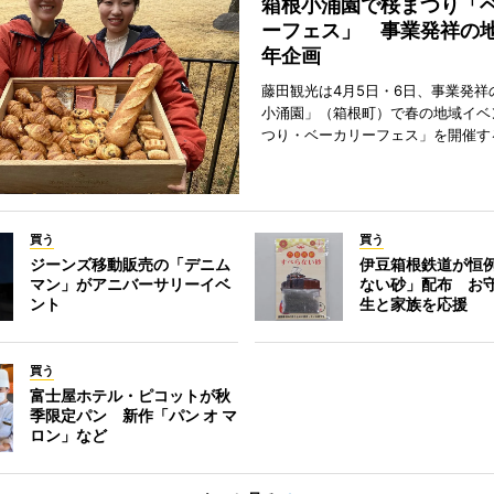
箱根小涌園で桜まつり「
ーフェス」 事業発祥の地
年企画
藤田観光は4月5日・6日、事業発祥
小涌園」（箱根町）で春の地域イベ
つり・ベーカリーフェス」を開催す
買う
買う
ジーンズ移動販売の「デニム
伊豆箱根鉄道が恒
マン」がアニバーサリーイベ
ない砂」配布 お
ント
生と家族を応援
買う
富士屋ホテル・ピコットが秋
季限定パン 新作「パン オ マ
ロン」など