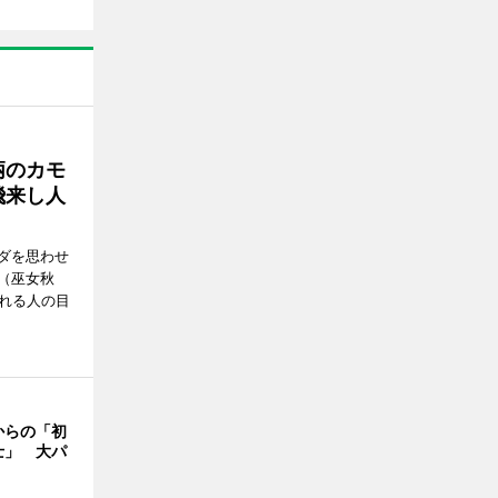
柄のカモ
飛来し人
ダを思わせ
（巫女秋
訪れる人の目
からの「初
士」 大パ