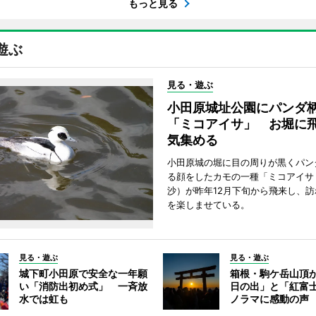
もっと見る
遊ぶ
見る・遊ぶ
小田原城址公園にパンダ
「ミコアイサ」 お堀に
気集める
小田原城の堀に目の周りが黒くパン
る顔をしたカモの一種「ミコアイサ
沙）が昨年12月下旬から飛来し、
を楽しませている。
見る・遊ぶ
見る・遊ぶ
城下町小田原で安全な一年願
箱根・駒ケ岳山頂
い「消防出初め式」 一斉放
日の出」と「紅富
水では虹も
ノラマに感動の声