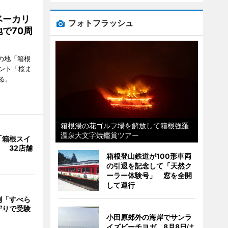
ベーカリ
フォトフラッシュ
で70周
の地「箱根
ント「桜ま
る。
箱根湯の花ゴルフ場を解放して箱根強羅
温泉大文字焼鑑賞ツアー
「箱根スイ
 32店舗
箱根登山鉄道が100形車両
の引退を記念して「天然ク
ーラー体験号」 窓を全開
して運行
例「すべら
守りで受験
小田原郊外の海岸でサンラ
イズビーチヨガ 8月8日は