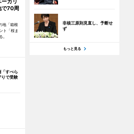
ベーカリ
で70周
非核三原則見直し、予断せ
の地「箱根
ず
ント「桜ま
る。
もっと見る
例「すべら
守りで受験