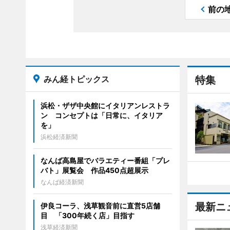
前の
みん経トピックス
特集
浜松・ザザ中央館にイタリアンレストラ
ン コンセプトは「日常に、イタリア
を」
浜松経済新聞
なんば高島屋でバラエティー番組「プレ
バト」展覧会 作品450点超展示
なんば経済新聞
最新ニ
伊良コーラ、浅草観音前に直営5店舗
目 「300年続く店」目指す
浅草経済新聞