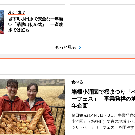
見る・遊ぶ
城下町小田原で安全な一年願
い「消防出初め式」 一斉放
水では虹も
もっと見る
食べる
箱根小涌園で桜まつり「
ーフェス」 事業発祥の地
年企画
藤田観光は4月5日・6日、事業発祥
小涌園」（箱根町）で春の地域イベ
つり・ベーカリーフェス」を開催す