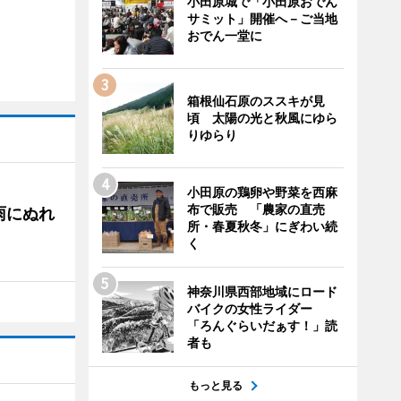
小田原城で「小田原おでん
サミット」開催へ－ご当地
おでん一堂に
箱根仙石原のススキが見
頃 太陽の光と秋風にゆら
りゆらり
小田原の鶏卵や野菜を西麻
布で販売 「農家の直売
雨にぬれ
所・春夏秋冬」にぎわい続
く
神奈川県西部地域にロード
バイクの女性ライダー
「ろんぐらいだぁす！」読
者も
もっと見る