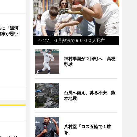
ムに「湯河
農家が思い
ドイツ、６月熱波で９６００人死亡
神村学園が２回戦へ 高校
野球
台風へ備え、募る不安 熊
本地震
八村塁「ロス五輪で１勝
を」