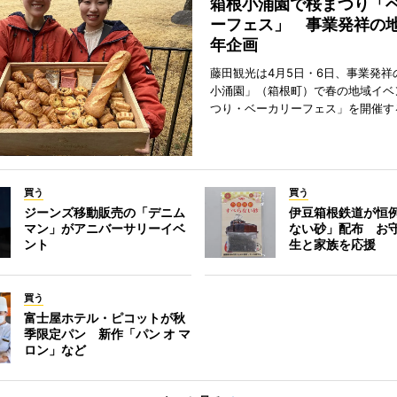
箱根小涌園で桜まつり「
ーフェス」 事業発祥の地
年企画
藤田観光は4月5日・6日、事業発祥
小涌園」（箱根町）で春の地域イベ
つり・ベーカリーフェス」を開催す
買う
買う
ジーンズ移動販売の「デニム
伊豆箱根鉄道が恒
マン」がアニバーサリーイベ
ない砂」配布 お
ント
生と家族を応援
買う
富士屋ホテル・ピコットが秋
季限定パン 新作「パン オ マ
ロン」など