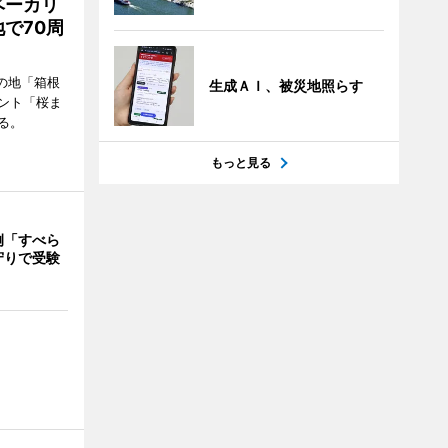
ベーカリ
で70周
の地「箱根
生成ＡＩ、被災地照らす
ント「桜ま
る。
もっと見る
例「すべら
守りで受験