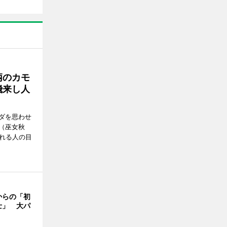
柄のカモ
飛来し人
ダを思わせ
（巫女秋
訪れる人の目
からの「初
士」 大パ