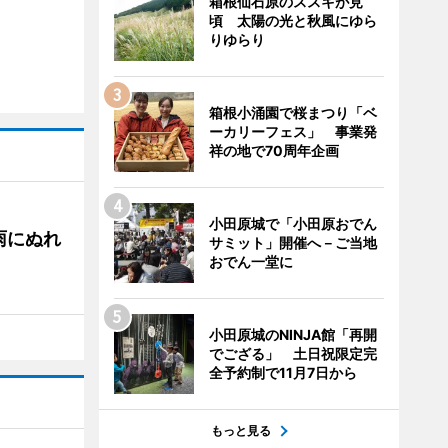
箱根仙石原のススキが見
頃 太陽の光と秋風にゆら
りゆらり
箱根小涌園で桜まつり「ベ
ーカリーフェス」 事業発
祥の地で70周年企画
小田原城で「小田原おでん
雨にぬれ
サミット」開催へ－ご当地
おでん一堂に
小田原城のNINJA館「再開
でござる」 土日祝限定完
全予約制で11月7日から
もっと見る