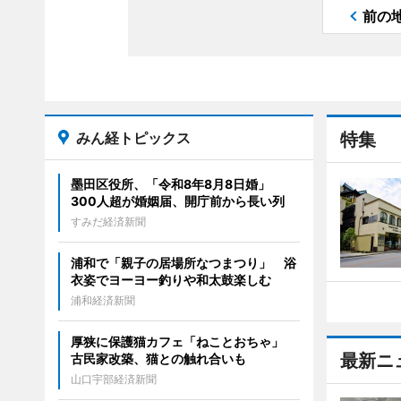
前の
みん経トピックス
特集
墨田区役所、「令和8年8月8日婚」
300人超が婚姻届、開庁前から長い列
すみだ経済新聞
浦和で「親子の居場所なつまつり」 浴
衣姿でヨーヨー釣りや和太鼓楽しむ
浦和経済新聞
厚狭に保護猫カフェ「ねことおちゃ」
最新ニ
古民家改築、猫との触れ合いも
山口宇部経済新聞