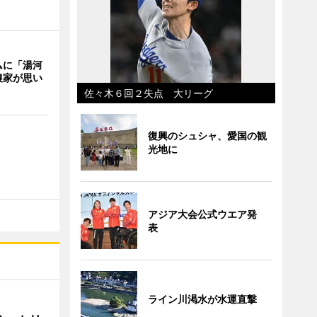
ムに「湯河
農家が思い
佐々木６回２失点 大リーグ
復興のシュシャ、愛国の観
光地に
アジア大会公式ウエア発
表
ライン川渇水が水運直撃