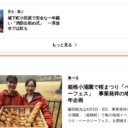
見る・遊ぶ
城下町小田原で安全な一年願
い「消防出初め式」 一斉放
水では虹も
もっと見る
食べる
箱根小涌園で桜まつり「
ーフェス」 事業発祥の地
年企画
藤田観光は4月5日・6日、事業発祥
小涌園」（箱根町）で春の地域イベ
つり・ベーカリーフェス」を開催す