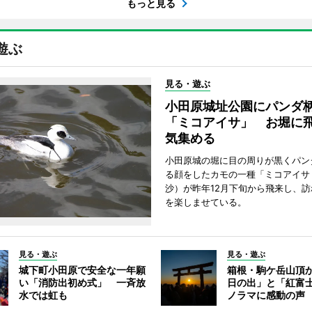
もっと見る
遊ぶ
見る・遊ぶ
小田原城址公園にパンダ
「ミコアイサ」 お堀に
気集める
小田原城の堀に目の周りが黒くパン
る顔をしたカモの一種「ミコアイサ
沙）が昨年12月下旬から飛来し、
を楽しませている。
見る・遊ぶ
見る・遊ぶ
城下町小田原で安全な一年願
箱根・駒ケ岳山頂
い「消防出初め式」 一斉放
日の出」と「紅富
水では虹も
ノラマに感動の声