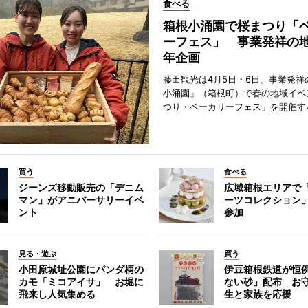
食べる
箱根小涌園で桜まつり「
ーフェス」 事業発祥の地
年企画
藤田観光は4月5日・6日、事業発祥
小涌園」（箱根町）で春の地域イベ
つり・ベーカリーフェス」を開催す
買う
食べる
ジーンズ移動販売の「デニム
広域箱根エリアで
マン」がアニバーサリーイベ
ーツコレクション」
ント
参加
見る・遊ぶ
買う
小田原城址公園にパンダ柄の
伊豆箱根鉄道が恒
カモ「ミコアイサ」 お堀に
ない砂」配布 お
飛来し人気集める
生と家族を応援