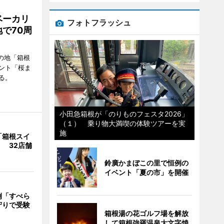
ベーカリ
フォトフラッシュ
で70周
の地「箱根
ント「桜ま
る。
小田急箱根が「のりものフェスタ2026」
（１） 乗り物大満喫の体験ツアーを実
施
「箱根スイ
 32店舗
鈴廣かまぼこの里で恒例の
イベント「夏の市」を開催
例「すべら
守りで受験
箱根湯の花ゴルフ場を解放
して箱根強羅温泉大文字焼