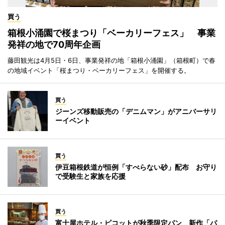
買う
箱根小涌園で桜まつり「ベーカリーフェス」 事業
発祥の地で70周年企画
藤田観光は4月5日・6日、事業発祥の地「箱根小涌園」（箱根町）で春
の地域イベント「桜まつり・ベーカリーフェス」を開催する。
買う
ジーンズ移動販売の「デニムマン」がアニバーサリ
ーイベント
買う
伊豆箱根鉄道が恒例「すべらない砂」配布 お守り
で受験生と家族を応援
買う
富士屋ホテル・ピコットが秋季限定パン 新作「パ