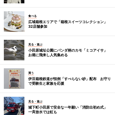
食べる
広域箱根エリアで「箱根スイーツコレクション」
32店舗参加
見る・遊ぶ
小田原城址公園にパンダ柄のカモ「ミコアイサ」
お堀に飛来し人気集める
買う
伊豆箱根鉄道が恒例「すべらない砂」配布 お守り
で受験生と家族を応援
見る・遊ぶ
城下町小田原で安全な一年願い「消防出初め式」
一斉放水では虹も