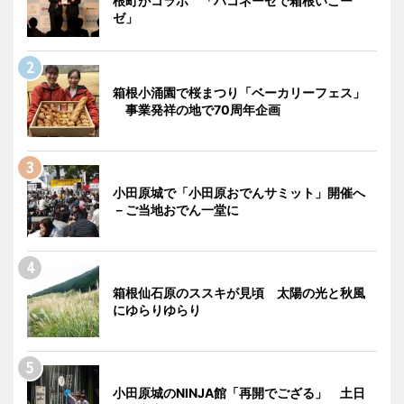
根町がコラボ 「ハコネーゼで箱根いこー
ゼ」
箱根小涌園で桜まつり「ベーカリーフェス」
事業発祥の地で70周年企画
小田原城で「小田原おでんサミット」開催へ
－ご当地おでん一堂に
箱根仙石原のススキが見頃 太陽の光と秋風
にゆらりゆらり
小田原城のNINJA館「再開でござる」 土日