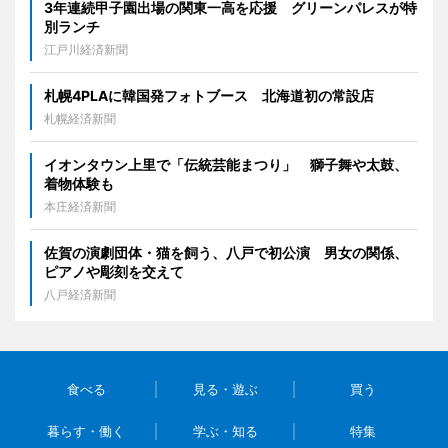
3年連続甲子園出場の関東一高を応援 グリーンパレスが特
別ランチ
江戸川経済新聞
札幌4PLAに韓国発フォトブース 北海道初の常設店
札幌経済新聞
イオンタウン上里で「伝統芸能まつり」 獅子舞や太鼓、
着物体験も
本庄経済新聞
佐賀の演劇団体・猫を飼う、八戸で初公演 男女の関係、
ピアノや彫刻を交えて
八戸経済新聞
食べる
見る・遊ぶ
買う
暮らす・働く
学ぶ・知る
特集