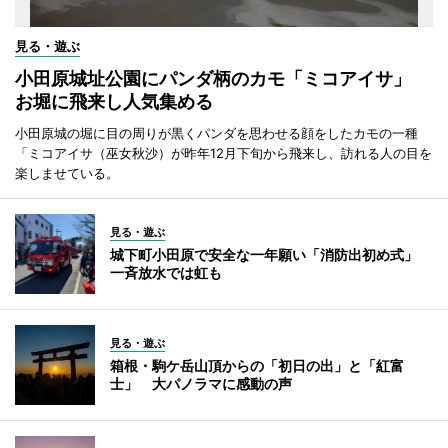
見る・遊ぶ
小田原城址公園にパンダ柄のカモ「ミコアイサ」
お堀に飛来し人気集める
小田原城の堀に目の周りが黒くパンダを思わせる顔をしたカモの一種
「ミコアイサ（巫女秋沙）が昨年12月下旬から飛来し、訪れる人の目を
楽しませている。
見る・遊ぶ
城下町小田原で安全な一年願い「消防出初め式」
一斉放水では虹も
見る・遊ぶ
箱根・駒ケ岳山頂からの「初日の出」と「紅富
士」 大パノラマに感動の声