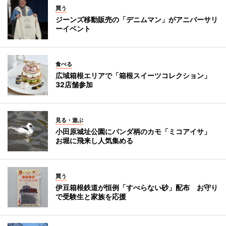
買う
ジーンズ移動販売の「デニムマン」がアニバーサリ
ーイベント
食べる
広域箱根エリアで「箱根スイーツコレクション」
32店舗参加
見る・遊ぶ
小田原城址公園にパンダ柄のカモ「ミコアイサ」
お堀に飛来し人気集める
買う
伊豆箱根鉄道が恒例「すべらない砂」配布 お守り
で受験生と家族を応援