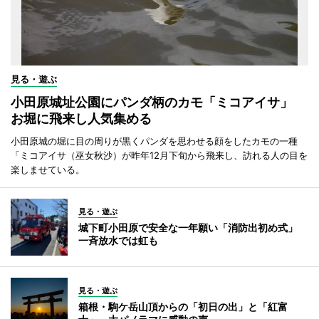
見る・遊ぶ
小田原城址公園にパンダ柄のカモ「ミコアイサ」
お堀に飛来し人気集める
小田原城の堀に目の周りが黒くパンダを思わせる顔をしたカモの一種
「ミコアイサ（巫女秋沙）が昨年12月下旬から飛来し、訪れる人の目を
楽しませている。
見る・遊ぶ
城下町小田原で安全な一年願い「消防出初め式」
一斉放水では虹も
見る・遊ぶ
箱根・駒ケ岳山頂からの「初日の出」と「紅富