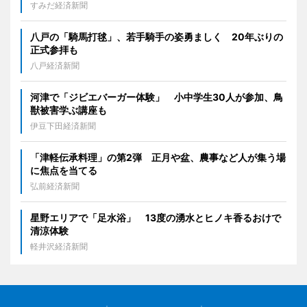
すみだ経済新聞
八戸の「騎馬打毬」、若手騎手の姿勇ましく 20年ぶりの
正式参拝も
八戸経済新聞
河津で「ジビエバーガー体験」 小中学生30人が参加、鳥
獣被害学ぶ講座も
伊豆下田経済新聞
「津軽伝承料理」の第2弾 正月や盆、農事など人が集う場
に焦点を当てる
弘前経済新聞
星野エリアで「足水浴」 13度の湧水とヒノキ香るおけで
清涼体験
軽井沢経済新聞