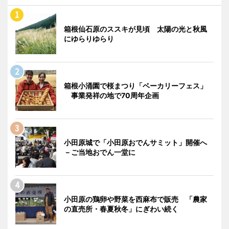
箱根仙石原のススキが見頃 太陽の光と秋風
にゆらりゆらり
箱根小涌園で桜まつり「ベーカリーフェス」
事業発祥の地で70周年企画
小田原城で「小田原おでんサミット」開催へ
－ご当地おでん一堂に
小田原の鶏卵や野菜を西麻布で販売 「農家
の直売所・春夏秋冬」にぎわい続く