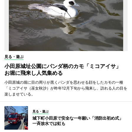
見る・遊ぶ
小田原城址公園にパンダ柄のカモ「ミコアイサ」
お堀に飛来し人気集める
小田原城の堀に目の周りが黒くパンダを思わせる顔をしたカモの一種
「ミコアイサ（巫女秋沙）が昨年12月下旬から飛来し、訪れる人の目を
楽しませている。
見る・遊ぶ
城下町小田原で安全な一年願い「消防出初め式」
一斉放水では虹も