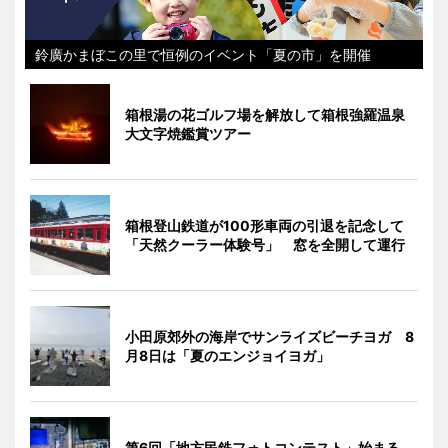
鈴廣かまぼこの里で恒例のイベント「夏の市」を開催
箱根湯の花ゴルフ場を解放して箱根強羅温泉
大文字焼鑑賞ツアー
箱根登山鉄道が100形車両の引退を記念して
「天然クーラー体験号」 窓を全開して運行
小田原郊外の海岸でサンライズビーチヨガ 8
月8日は「夏のエンジョイヨガ」
第6回「地方民鉄フォトコンテスト」始まる