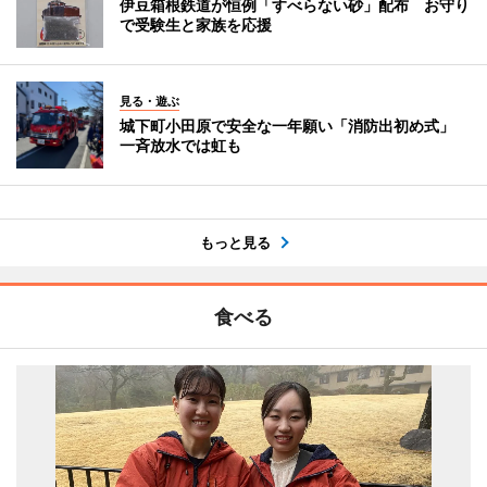
伊豆箱根鉄道が恒例「すべらない砂」配布 お守り
で受験生と家族を応援
見る・遊ぶ
城下町小田原で安全な一年願い「消防出初め式」
一斉放水では虹も
もっと見る
食べる