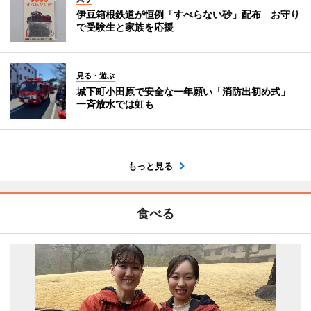
伊豆箱根鉄道が恒例「すべらない砂」配布 お守り
で受験生と家族を応援
見る・遊ぶ
城下町小田原で安全な一年願い「消防出初め式」
一斉放水では虹も
もっと見る
食べる