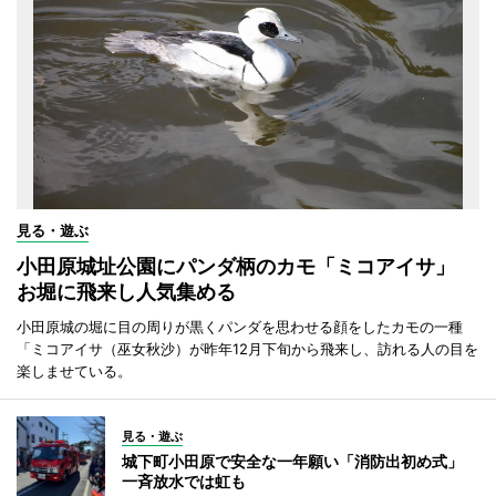
見る・遊ぶ
小田原城址公園にパンダ柄のカモ「ミコアイサ」
お堀に飛来し人気集める
小田原城の堀に目の周りが黒くパンダを思わせる顔をしたカモの一種
「ミコアイサ（巫女秋沙）が昨年12月下旬から飛来し、訪れる人の目を
楽しませている。
見る・遊ぶ
城下町小田原で安全な一年願い「消防出初め式」
一斉放水では虹も