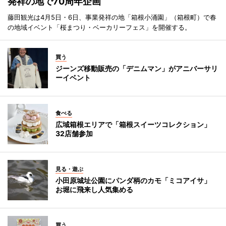
発祥の地で70周年企画
藤田観光は4月5日・6日、事業発祥の地「箱根小涌園」（箱根町）で春
の地域イベント「桜まつり・ベーカリーフェス」を開催する。
買う
ジーンズ移動販売の「デニムマン」がアニバーサリ
ーイベント
食べる
広域箱根エリアで「箱根スイーツコレクション」
32店舗参加
見る・遊ぶ
小田原城址公園にパンダ柄のカモ「ミコアイサ」
お堀に飛来し人気集める
買う