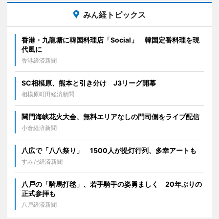
みん経トピックス
香港・九龍塘に韓国料理店「Social」 韓国定番料理を現
代風に
香港経済新聞
SC相模原、熊本と引き分け J3リーグ開幕
相模原町田経済新聞
関門海峡花火大会、無料エリアなしの門司側をライブ配信
小倉経済新聞
八広で「八八祭り」 1500人が提灯行列、多幸アートも
すみだ経済新聞
八戸の「騎馬打毬」、若手騎手の姿勇ましく 20年ぶりの
正式参拝も
八戸経済新聞