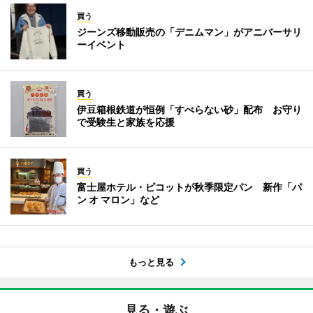
買う
ジーンズ移動販売の「デニムマン」がアニバーサリ
ーイベント
買う
伊豆箱根鉄道が恒例「すべらない砂」配布 お守り
で受験生と家族を応援
買う
富士屋ホテル・ピコットが秋季限定パン 新作「パ
ン オ マロン」など
もっと見る
見る・遊ぶ