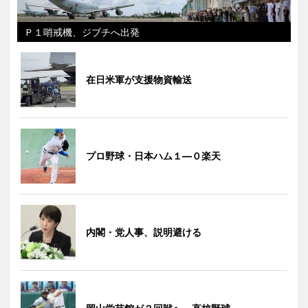
Ｐ１哨戒機、ジブチへ出発
在日米軍が支援物資輸送
プロ野球・日本ハム１―０楽天
内閣・党人事、説明避ける