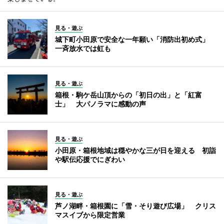
見る・遊ぶ
城下町小田原で安全な一年願い「消防出初め式」
一斉放水では虹も
見る・遊ぶ
箱根・駒ケ岳山頂からの「初日の出」と「紅富
士」 大パノラマに感動の声
見る・遊ぶ
小田原・箱根地域は穏やかな三が日を迎える 初詣
や駅伝応援でにぎわい
見る・遊ぶ
芦ノ湖畔・箱根園に「雪・そり遊び広場」 クリス
マスイブから限定営業