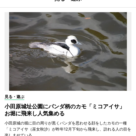
見る・遊ぶ
小田原城址公園にパンダ柄のカモ「ミコアイサ」
お堀に飛来し人気集める
小田原城の堀に目の周りが黒くパンダを思わせる顔をしたカモの一種
「ミコアイサ（巫女秋沙）が昨年12月下旬から飛来し、訪れる人の目を
楽しませている。