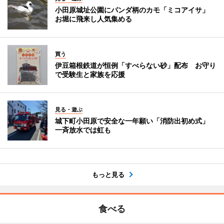
小田原城址公園にパンダ柄のカモ「ミコアイサ」
お堀に飛来し人気集める
買う
伊豆箱根鉄道が恒例「すべらない砂」配布 お守り
で受験生と家族を応援
見る・遊ぶ
城下町小田原で安全な一年願い「消防出初め式」
一斉放水では虹も
もっと見る
食べる