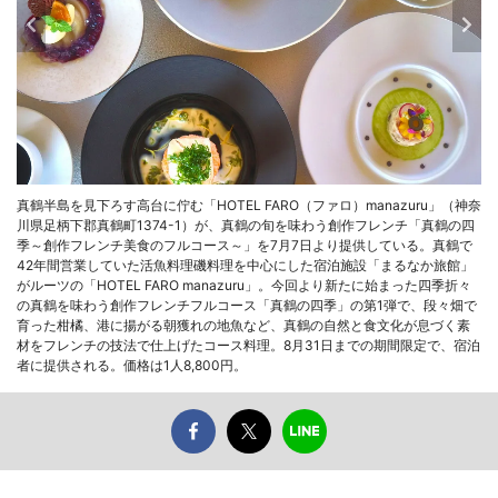
真鶴半島を見下ろす高台に佇む「HOTEL FARO（ファロ）manazuru」（神奈
川県足柄下郡真鶴町1374-1）が、真鶴の旬を味わう創作フレンチ「真鶴の四
季～創作フレンチ美食のフルコース～」を7月7日より提供している。真鶴で
42年間営業していた活魚料理磯料理を中心にした宿泊施設「まるなか旅館」
がルーツの「HOTEL FARO manazuru」。今回より新たに始まった四季折々
の真鶴を味わう創作フレンチフルコース「真鶴の四季」の第1弾で、段々畑で
育った柑橘、港に揚がる朝獲れの地魚など、真鶴の自然と食文化が息づく素
材をフレンチの技法で仕上げたコース料理。8月31日までの期間限定で、宿泊
者に提供される。価格は1人8,800円。