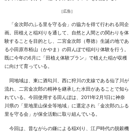
［広告］
「金次郎のふる里を守る会」の協力を得て行われる同企
画。田植えと稲刈りを通して、自然と人間との関わりを体
験することを目的とし、二宮金次郎（尊徳）生誕の地であ
る小田原市栢山（かやま）の田んぼで稲刈り体験を行う。
既に今年の6月に「田植え体験プラン」で植えた稲が収穫
に向けて育っている。
同地域は、東に酒匂川、西に狩川の支線である仙了川が
流れ、二宮金次郎の精神を継承した水田があることで知ら
れている。今回使用する田んぼは、2011年2月1日に神奈
川県の「里地里山保全等地域」に選定され「金次郎のふる
里を守る会」が保全活動に取り組んでいる。
今回は、昔ながらの鎌による稲刈り、江戸時代の脱穀機