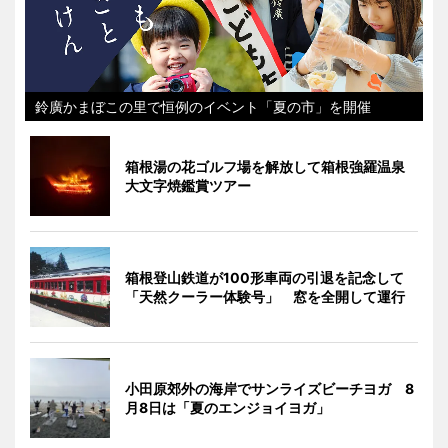
鈴廣かまぼこの里で恒例のイベント「夏の市」を開催
箱根湯の花ゴルフ場を解放して箱根強羅温泉
大文字焼鑑賞ツアー
箱根登山鉄道が100形車両の引退を記念して
「天然クーラー体験号」 窓を全開して運行
小田原郊外の海岸でサンライズビーチヨガ 8
月8日は「夏のエンジョイヨガ」