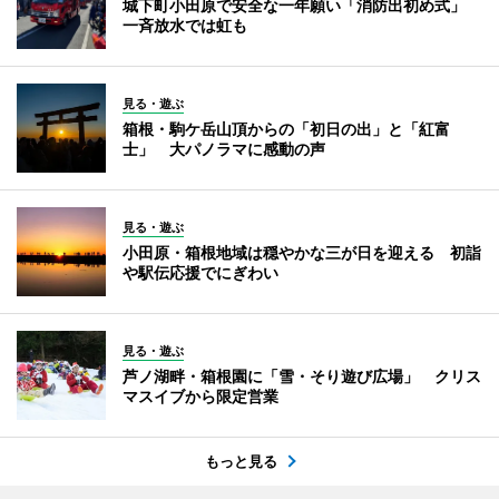
城下町小田原で安全な一年願い「消防出初め式」
一斉放水では虹も
見る・遊ぶ
箱根・駒ケ岳山頂からの「初日の出」と「紅富
士」 大パノラマに感動の声
見る・遊ぶ
小田原・箱根地域は穏やかな三が日を迎える 初詣
や駅伝応援でにぎわい
見る・遊ぶ
芦ノ湖畔・箱根園に「雪・そり遊び広場」 クリス
マスイブから限定営業
もっと見る