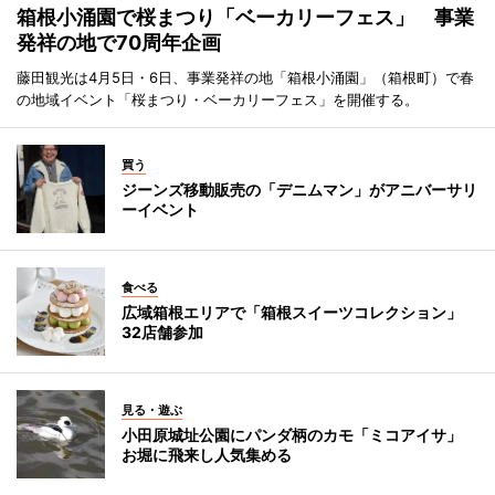
箱根小涌園で桜まつり「ベーカリーフェス」 事業
発祥の地で70周年企画
藤田観光は4月5日・6日、事業発祥の地「箱根小涌園」（箱根町）で春
の地域イベント「桜まつり・ベーカリーフェス」を開催する。
買う
ジーンズ移動販売の「デニムマン」がアニバーサリ
ーイベント
食べる
広域箱根エリアで「箱根スイーツコレクション」
32店舗参加
見る・遊ぶ
小田原城址公園にパンダ柄のカモ「ミコアイサ」
お堀に飛来し人気集める