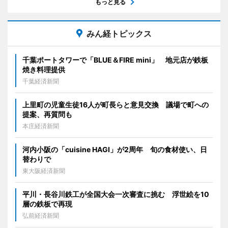
もっと見る
みん経トピックス
千葉ポートタワーで「BLUE＆FIRE mini」 地元店が鉄板
焼き料理提供
千葉経済新聞
上里町の児童生徒16人が町長らと意見交換 議場で町への
提案、再質問も
本庄経済新聞
河内小阪の「cuisine HAGI」が2周年 旬の食材使い、日
替わりで
東大阪経済新聞
平川・長谷川鉄工が全国大会一次審査に挑む 浮世絵を10
層の鉄板で再現
弘前経済新聞