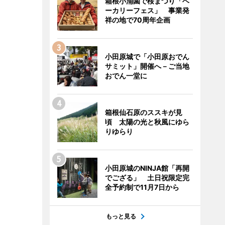
箱根小涌園で桜まつり「ベ
ーカリーフェス」 事業発
祥の地で70周年企画
小田原城で「小田原おでん
サミット」開催へ－ご当地
おでん一堂に
箱根仙石原のススキが見
頃 太陽の光と秋風にゆら
りゆらり
小田原城のNINJA館「再開
でござる」 土日祝限定完
全予約制で11月7日から
もっと見る