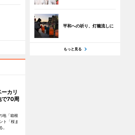
平和への祈り、灯籠流しに
もっと見る
ベーカリ
で70周
の地「箱根
ント「桜ま
る。