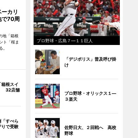
ベーカリ
で70周
の地「箱根
プロ野球・広島７―１１巨人
ント「桜ま
る。
「デジポリス」普及呼び掛
け
「箱根スイ
 32店舗
プロ野球・オリックス１―
３楽天
例「すべら
守りで受験
佐野日大、２回戦へ 高校
野球