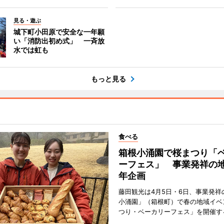
見る・遊ぶ
城下町小田原で安全な一年願
い「消防出初め式」 一斉放
水では虹も
もっと見る
食べる
箱根小涌園で桜まつり「
ーフェス」 事業発祥の地
年企画
藤田観光は4月5日・6日、事業発祥
小涌園」（箱根町）で春の地域イベ
つり・ベーカリーフェス」を開催す