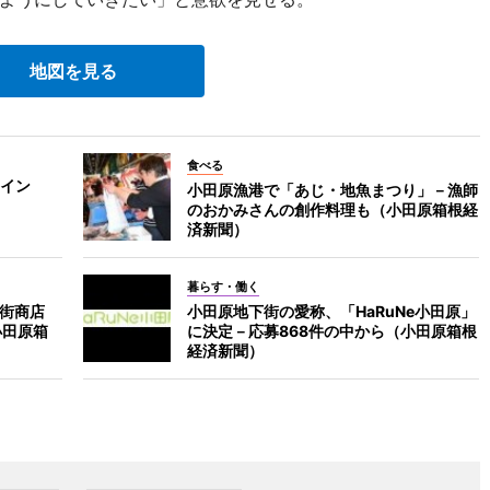
地図を見る
食べる
イン
小田原漁港で「あじ・地魚まつり」－漁師
のおかみさんの創作料理も（小田原箱根経
済新聞）
暮らす・働く
番街商店
小田原地下街の愛称、「HaRuNe小田原」
小田原箱
に決定－応募868件の中から（小田原箱根
経済新聞）