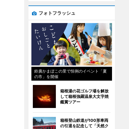
フォトフラッシュ
鈴廣かまぼこの里で恒例のイベント「夏
の市」を開催
箱根湯の花ゴルフ場を解放
して箱根強羅温泉大文字焼
鑑賞ツアー
箱根登山鉄道が100形車両
の引退を記念して「天然ク