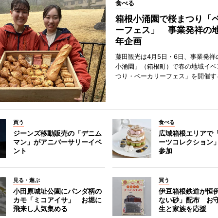
食べる
箱根小涌園で桜まつり「
ーフェス」 事業発祥の地
年企画
藤田観光は4月5日・6日、事業発祥
小涌園」（箱根町）で春の地域イベ
つり・ベーカリーフェス」を開催す
買う
食べる
ジーンズ移動販売の「デニム
広域箱根エリアで
マン」がアニバーサリーイベ
ーツコレクション」
ント
参加
見る・遊ぶ
買う
小田原城址公園にパンダ柄の
伊豆箱根鉄道が恒
カモ「ミコアイサ」 お堀に
ない砂」配布 お
飛来し人気集める
生と家族を応援