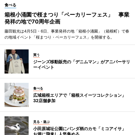
食べる
箱根小涌園で桜まつり「ベーカリーフェス」 事業
発祥の地で70周年企画
藤田観光は4月5日・6日、事業発祥の地「箱根小涌園」（箱根町）で春
の地域イベント「桜まつり・ベーカリーフェス」を開催する。
買う
ジーンズ移動販売の「デニムマン」がアニバーサリ
ーイベント
食べる
広域箱根エリアで「箱根スイーツコレクション」
32店舗参加
見る・遊ぶ
小田原城址公園にパンダ柄のカモ「ミコアイサ」
お堀に飛来し人気集める