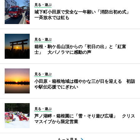
見る・遊ぶ
城下町小田原で安全な一年願い「消防出初め式」
一斉放水では虹も
見る・遊ぶ
箱根・駒ケ岳山頂からの「初日の出」と「紅富
士」 大パノラマに感動の声
見る・遊ぶ
小田原・箱根地域は穏やかな三が日を迎える 初詣
や駅伝応援でにぎわい
見る・遊ぶ
芦ノ湖畔・箱根園に「雪・そり遊び広場」 クリス
マスイブから限定営業
もっと見る