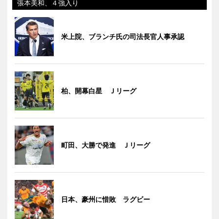
張本美和、４強入り
米上院、ブランチ氏の司法長官人事承認
柏、開幕白星 Ｊリーグ
町田、大勝で発進 Ｊリーグ
日本、豪州に惜敗 ラグビー