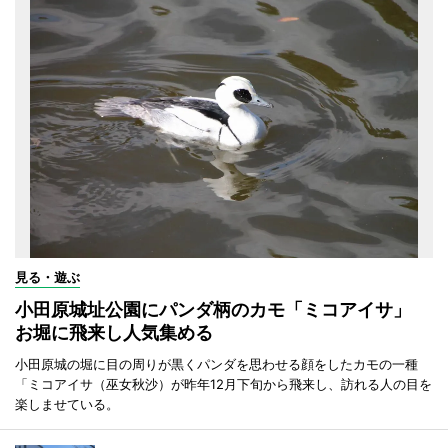
見る・遊ぶ
小田原城址公園にパンダ柄のカモ「ミコアイサ」
お堀に飛来し人気集める
小田原城の堀に目の周りが黒くパンダを思わせる顔をしたカモの一種
「ミコアイサ（巫女秋沙）が昨年12月下旬から飛来し、訪れる人の目を
楽しませている。