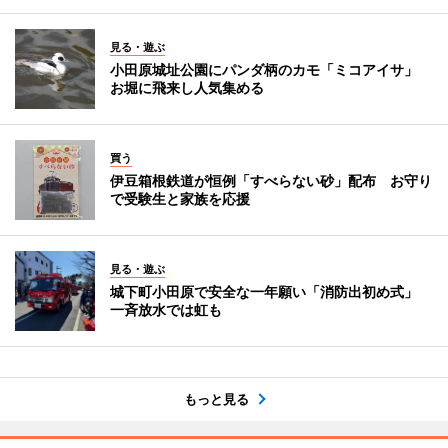
見る・遊ぶ
小田原城址公園にパンダ柄のカモ「ミコアイサ」
お堀に飛来し人気集める
買う
伊豆箱根鉄道が恒例「すべらない砂」配布 お守り
で受験生と家族を応援
見る・遊ぶ
城下町小田原で安全な一年願い「消防出初め式」
一斉放水では虹も
もっと見る