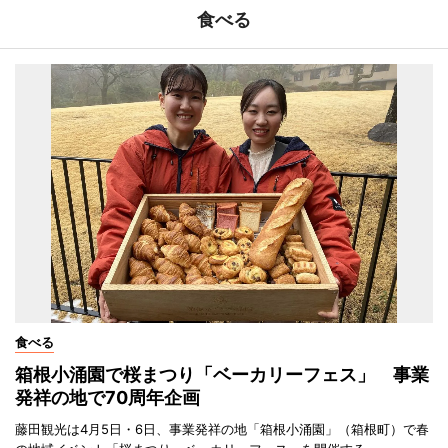
食べる
食べる
箱根小涌園で桜まつり「ベーカリーフェス」 事業
発祥の地で70周年企画
藤田観光は4月5日・6日、事業発祥の地「箱根小涌園」（箱根町）で春