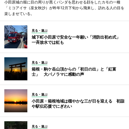
小田原城の堀に目の周りが黒くパンダを思わせる顔をしたカモの一種
「ミコアイサ（巫女秋沙）が昨年12月下旬から飛来し、訪れる人の目を
楽しませている。
見る・遊ぶ
城下町小田原で安全な一年願い「消防出初め式」
一斉放水では虹も
見る・遊ぶ
箱根・駒ケ岳山頂からの「初日の出」と「紅富
士」 大パノラマに感動の声
見る・遊ぶ
小田原・箱根地域は穏やかな三が日を迎える 初詣
や駅伝応援でにぎわい
見る・遊ぶ