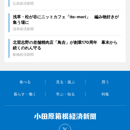
弘前経済新聞
浅草・松が谷にニットカフェ「ito-mori」 編み物好きが
集う場に
浅草経済新聞
北習志野の老舗精肉店「鳥吉」が創業170周年 幕末から
続くのれん守る
船橋経済新聞
食べる
見る・遊ぶ
買う
暮らす・働く
学ぶ・知る
特集