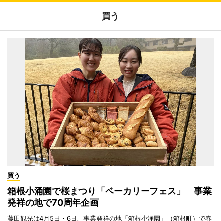
買う
買う
箱根小涌園で桜まつり「ベーカリーフェス」 事業
発祥の地で70周年企画
藤田観光は4月5日・6日、事業発祥の地「箱根小涌園」（箱根町）で春