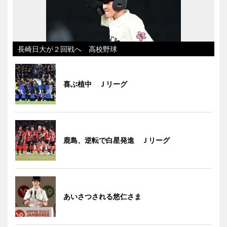
長崎日大が２回戦へ 高校野球
喜ぶ植中 Ｊリーグ
鹿島、逆転で白星発進 Ｊリーグ
あいさつされる悠仁さま