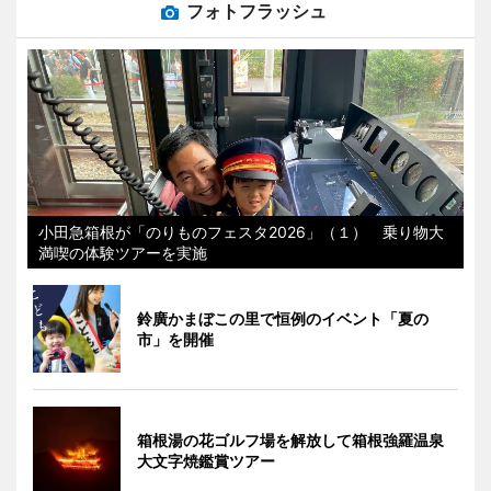
フォトフラッシュ
小田急箱根が「のりものフェスタ2026」（１） 乗り物大
満喫の体験ツアーを実施
鈴廣かまぼこの里で恒例のイベント「夏の
市」を開催
箱根湯の花ゴルフ場を解放して箱根強羅温泉
大文字焼鑑賞ツアー