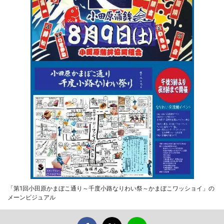
「第1回小田原かまぼこ通り～千度小路なりわい祭～かまぼこワッショイ」の
メーンビジュアル