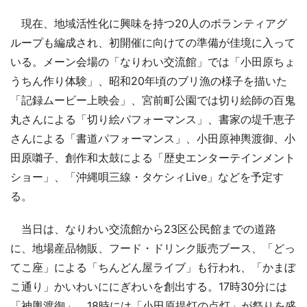
現在、地域活性化に興味を持つ20人のボランティアグ
ループも編成され、初開催に向けての準備が佳境に入って
いる。メーン会場の「なりわい交流館」では「小田原ちょ
うちん作り体験」、昭和20年頃のブリ漁の様子を描いた
「記録ムービー上映会」、宮前町公園では切り絵師の百鬼
丸さんによる「切り絵パフォーマンス」、書家の堤千恵子
さんによる「書道パフォーマンス」、小田原神輿渡御、小
田原囃子、創作和太鼓による「歴史エンターテインメント
ショー」、「沖縄唄三線・タケシィLive」などを予定す
る。
当日は、なりわい交流館から23区公民館までの道路
に、地場産品物販、フード・ドリンク販売ブース、「どっ
てこ座」による「ちんどん屋ライブ」も行われ、「かまぼ
こ通り」かいわいににぎわいを創出する。17時30分には
「神輿渡御」、18時には「小田原提灯の点灯」が祭りを盛