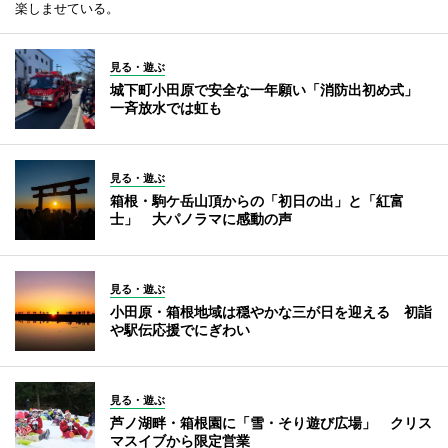
楽しませている。
見る・遊ぶ
城下町小田原で安全な一年願い「消防出初め式」
一斉放水では虹も
見る・遊ぶ
箱根・駒ケ岳山頂からの「初日の出」と「紅富
士」 大パノラマに感動の声
見る・遊ぶ
小田原・箱根地域は穏やかな三が日を迎える 初詣
や駅伝応援でにぎわい
見る・遊ぶ
芦ノ湖畔・箱根園に「雪・そり遊び広場」 クリス
マスイブから限定営業