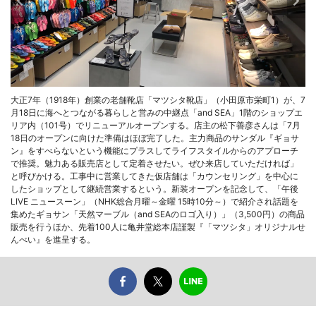
大正7年（1918年）創業の老舗靴店「マツシタ靴店」（小田原市栄町1）が、7
月18日に海へとつながる暮らしと営みの中継点「and SEA」1階のショップエ
リア内（101号）でリニューアルオープンする。店主の松下善彦さんは「7月
18日のオープンに向けた準備はほぼ完了した。主力商品のサンダル『ギョサ
ン』をすべらないという機能にプラスしてライフスタイルからのアプローチ
で推奨。魅力ある販売店として定着させたい。ぜひ来店していただければ」
と呼びかける。工事中に営業してきた仮店舗は「カウンセリング」を中心に
したショップとして継続営業するという。新装オープンを記念して、「午後
LIVE ニュースーン」（NHK総合月曜～金曜 15時10分～）で紹介され話題を
集めたギョサン「天然マーブル（and SEAのロゴ入り）」（3,500円）の商品
販売を行うほか、先着100人に亀井堂総本店謹製『「マツシタ」オリジナルせ
んべい』を進呈する。