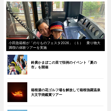
小田急箱根が「のりものフェスタ2026」（１） 乗り物大
満喫の体験ツアーを実施
鈴廣かまぼこの里で恒例のイベント「夏の
市」を開催
箱根湯の花ゴルフ場を解放して箱根強羅温泉
大文字焼鑑賞ツアー