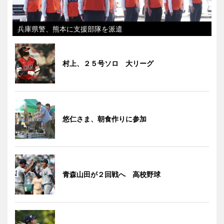
兵庫県警、熊本に支援部隊を派遣
村上、２５号ソロ 大リーグ
悠仁さま、朝食作りに参加
青森山田が２回戦へ 高校野球