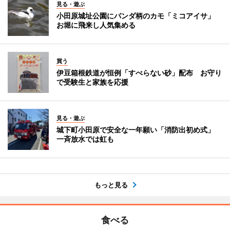
見る・遊ぶ
小田原城址公園にパンダ柄のカモ「ミコアイサ」
お堀に飛来し人気集める
買う
伊豆箱根鉄道が恒例「すべらない砂」配布 お守り
で受験生と家族を応援
見る・遊ぶ
城下町小田原で安全な一年願い「消防出初め式」
一斉放水では虹も
もっと見る
食べる