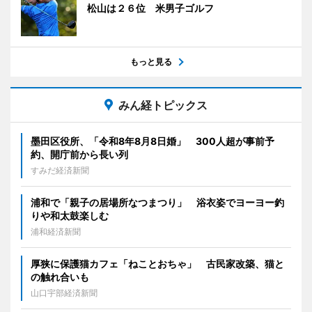
松山は２６位 米男子ゴルフ
もっと見る
みん経トピックス
墨田区役所、「令和8年8月8日婚」 300人超が事前予
約、開庁前から長い列
すみだ経済新聞
浦和で「親子の居場所なつまつり」 浴衣姿でヨーヨー釣
りや和太鼓楽しむ
浦和経済新聞
厚狭に保護猫カフェ「ねことおちゃ」 古民家改築、猫と
の触れ合いも
山口宇部経済新聞