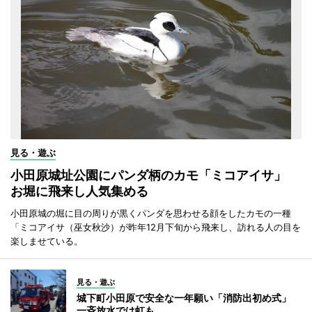
見る・遊ぶ
小田原城址公園にパンダ柄のカモ「ミコアイサ」
お堀に飛来し人気集める
小田原城の堀に目の周りが黒くパンダを思わせる顔をしたカモの一種
「ミコアイサ（巫女秋沙）が昨年12月下旬から飛来し、訪れる人の目を
楽しませている。
見る・遊ぶ
城下町小田原で安全な一年願い「消防出初め式」
一斉放水では虹も