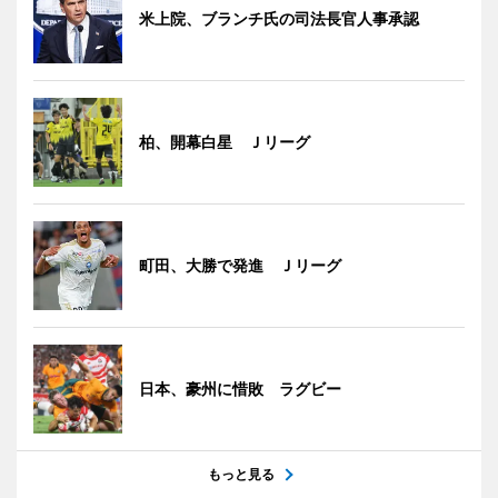
米上院、ブランチ氏の司法長官人事承認
柏、開幕白星 Ｊリーグ
町田、大勝で発進 Ｊリーグ
日本、豪州に惜敗 ラグビー
もっと見る