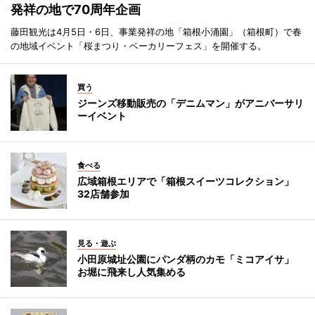
発祥の地で70周年企画
藤田観光は4月5日・6日、事業発祥の地「箱根小涌園」（箱根町）で春
の地域イベント「桜まつり・ベーカリーフェス」を開催する。
買う
ジーンズ移動販売の「デニムマン」がアニバーサリ
ーイベント
食べる
広域箱根エリアで「箱根スイーツコレクション」
32店舗参加
見る・遊ぶ
小田原城址公園にパンダ柄のカモ「ミコアイサ」
お堀に飛来し人気集める