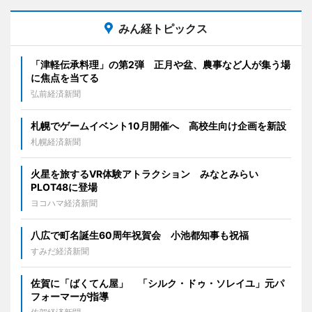
みん経トピックス
「津軽伝承料理」の第2弾 正月や盆、農事など人が集う場
に焦点を当てる
弘前経済新聞
札幌でゲームイベント10月開催へ 高校生向け企画を新設
札幌経済新聞
火星を旅するVR体験アトラクション みなとみらい
PLOT48に登場
ヨコハマ経済新聞
八広で町名誕生60周年祝賀会 小池都知事も祝福
すみだ経済新聞
佐賀に「ばくてん屋」 「シルク・ドゥ・ソレイユ」元パ
フォーマーが指導