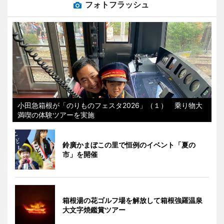
フォトフラッシュ
小田急箱根が「のりものフェスタ2026」（１） 乗り物大
満喫の体験ツアーを実施
鈴廣かまぼこの里で恒例のイベント「夏の
市」を開催
箱根湯の花ゴルフ場を解放して箱根強羅温泉
大文字焼鑑賞ツアー