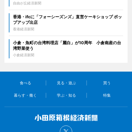
自由が丘経済新聞
香港・ifcに「フォーシーズンズ」直営ケーキショップ ポッ
プアップ出店
香港経済新聞
小倉・魚町の台湾料理店「麗白」が10周年 小倉南産の台
湾野菜使う
小倉経済新聞
食べる
見る・遊ぶ
買う
暮らす・働く
学ぶ・知る
特集