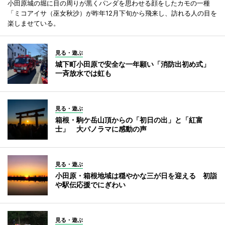
小田原城の堀に目の周りが黒くパンダを思わせる顔をしたカモの一種
「ミコアイサ（巫女秋沙）が昨年12月下旬から飛来し、訪れる人の目を
楽しませている。
見る・遊ぶ
城下町小田原で安全な一年願い「消防出初め式」
一斉放水では虹も
見る・遊ぶ
箱根・駒ケ岳山頂からの「初日の出」と「紅富
士」 大パノラマに感動の声
見る・遊ぶ
小田原・箱根地域は穏やかな三が日を迎える 初詣
や駅伝応援でにぎわい
見る・遊ぶ