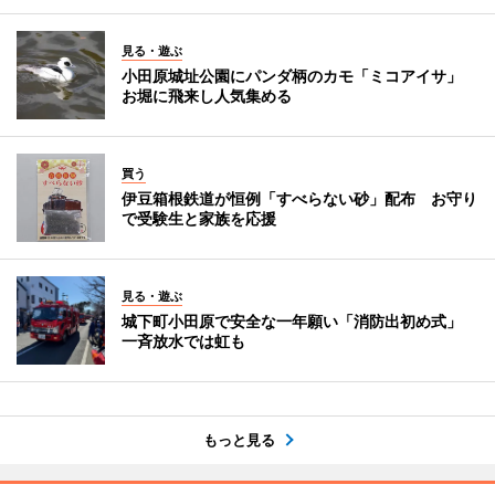
見る・遊ぶ
小田原城址公園にパンダ柄のカモ「ミコアイサ」
お堀に飛来し人気集める
買う
伊豆箱根鉄道が恒例「すべらない砂」配布 お守り
で受験生と家族を応援
見る・遊ぶ
城下町小田原で安全な一年願い「消防出初め式」
一斉放水では虹も
もっと見る