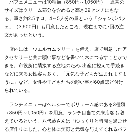
パフェメニューは10種類（850円～1,050円）。通常の
サイズはクリーム部分を含めると高さ29センチにもな
る。重さ約2.5キロ、4～5人分の量という「ジャンボパフ
ェ」（3,900円）も用意したところ、現在までに7回の注
文があったという。
店内には「ウエルカムツリー」を備え、店で用意したア
クセサリーと共に願い事などを書いて木につるすことがで
きる。市役所に隣接する立地のため､出産に控えて手続き
などに来る女性客も多く、「元気な子どもが生まれますよ
うに」など、女性や子どもたちの願い事が60点ほど付け
られている。
ランチメニューはヘルシーでボリューム感のある3種類
（850円～1,050円）を用意。ランチ目当ての来店客も増
えているという。八代藍さんは「ゆっくりと時間を過ごせ
る店作りにした。心と体に笑顔と元気を与えてくれるパフ