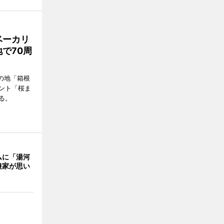
ベーカリ
で70周
の地「箱根
ント「桜ま
る。
ムに「湯河
農家が思い