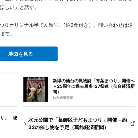
ほしい」と話す。
けまつりオリジナル半てん進呈、1泊2食付き）。問い合わせは湯
まで。
地図を見る
新緑の仙台の風物詩「青葉まつり」開催へ
－25周年に過去最多127祭連（仙台経済新
聞）
仙台経済新聞
り」－秘
水元公園で「葛飾区子どもまつり」開催－約
32の催し物を予定（葛飾経済新聞）