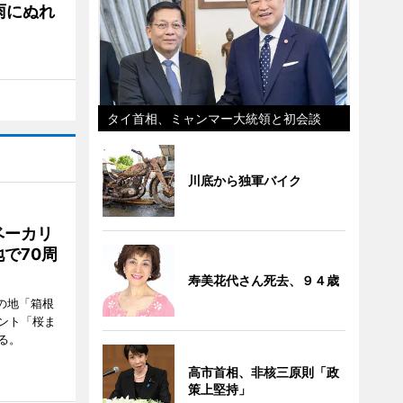
雨にぬれ
タイ首相、ミャンマー大統領と初会談
川底から独軍バイク
ベーカリ
で70周
寿美花代さん死去、９４歳
の地「箱根
ント「桜ま
る。
高市首相、非核三原則「政
策上堅持」