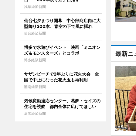
浅草経済新聞
仙台七夕まつり開幕 中心部商店街に大
型飾り300本、青空の下で風に揺れ
仙台経済新聞
博多で水遊びイベント 映画「ミニオン
最新ニ
ズ＆モンスターズ」とコラボ
博多経済新聞
サザンビーチで2年ぶりに花火大会 全
国で中止になった花火玉も再利用
湘南経済新聞
気候変動適応センター、葛飾・セイズの
住宅を視察 都内全体に広げてほしい
葛飾経済新聞