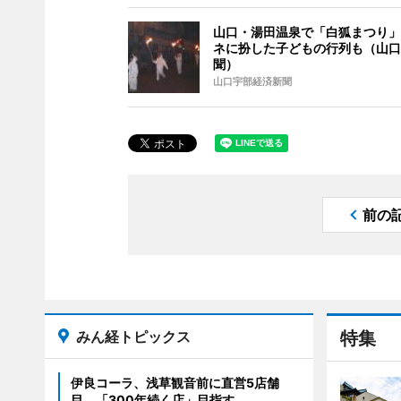
山口・湯田温泉で「白狐まつり」
ネに扮した子どもの行列も（山口
聞）
山口宇部経済新聞
前の
みん経トピックス
特集
伊良コーラ、浅草観音前に直営5店舗
目 「300年続く店」目指す