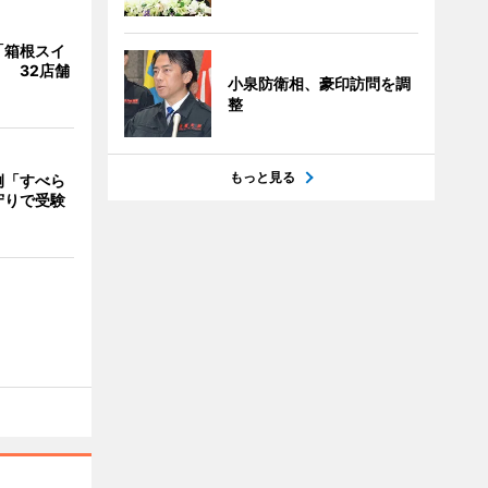
「箱根スイ
 32店舗
小泉防衛相、豪印訪問を調
整
もっと見る
例「すべら
守りで受験