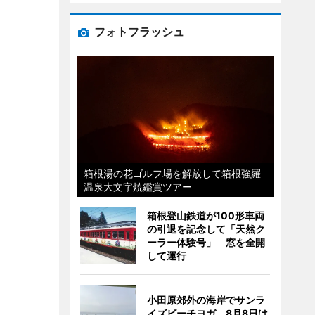
フォトフラッシュ
箱根湯の花ゴルフ場を解放して箱根強羅
温泉大文字焼鑑賞ツアー
箱根登山鉄道が100形車両
の引退を記念して「天然ク
ーラー体験号」 窓を全開
して運行
小田原郊外の海岸でサンラ
イズビーチヨガ 8月8日は