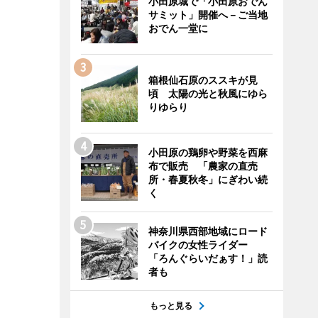
小田原城で「小田原おでん
サミット」開催へ－ご当地
おでん一堂に
箱根仙石原のススキが見
頃 太陽の光と秋風にゆら
りゆらり
小田原の鶏卵や野菜を西麻
布で販売 「農家の直売
所・春夏秋冬」にぎわい続
く
神奈川県西部地域にロード
バイクの女性ライダー
「ろんぐらいだぁす！」読
者も
もっと見る