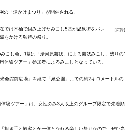
例の「湯かけまつり」が開催される。
在では木桶で組み上げたみこし5基が温泉街をパレ
［広告］
湯をかける独特の祭り。
みこし会、1基は「湯河原芸妓」による芸妓みこし、残りの1
輿体験ツアー」参加者によるみこしとなっている。
光会館前広場」を経て「泉公園」までの約2キロメートルの
輿体験ツアー」は、女性のみ3人以上のグループ限定で先着順
「担ぎ手と観客とが一体となれる楽しい祭りなので、ぜひ参