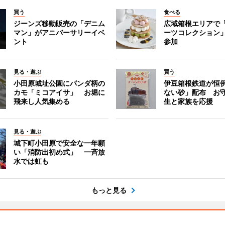
買う
食べる
ジーンズ移動販売の「デニム
広域箱根エリアで
マン」がアニバーサリーイベ
ーツコレクション」
ント
参加
見る・遊ぶ
買う
小田原城址公園にパンダ柄の
伊豆箱根鉄道が恒
カモ「ミコアイサ」 お堀に
ない砂」配布 お
飛来し人気集める
生と家族を応援
見る・遊ぶ
城下町小田原で安全な一年願
い「消防出初め式」 一斉放
水では虹も
もっと見る