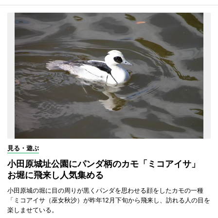
見る・遊ぶ
小田原城址公園にパンダ柄のカモ「ミコアイサ」
お堀に飛来し人気集める
小田原城の堀に目の周りが黒くパンダを思わせる顔をしたカモの一種
「ミコアイサ（巫女秋沙）が昨年12月下旬から飛来し、訪れる人の目を
楽しませている。