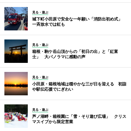
見る・遊ぶ
城下町小田原で安全な一年願い「消防出初め式」
一斉放水では虹も
見る・遊ぶ
箱根・駒ケ岳山頂からの「初日の出」と「紅富
士」 大パノラマに感動の声
見る・遊ぶ
小田原・箱根地域は穏やかな三が日を迎える 初詣
や駅伝応援でにぎわい
見る・遊ぶ
芦ノ湖畔・箱根園に「雪・そり遊び広場」 クリス
マスイブから限定営業