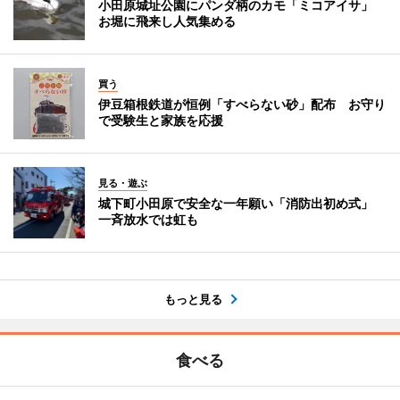
小田原城址公園にパンダ柄のカモ「ミコアイサ」
お堀に飛来し人気集める
買う
伊豆箱根鉄道が恒例「すべらない砂」配布 お守り
で受験生と家族を応援
見る・遊ぶ
城下町小田原で安全な一年願い「消防出初め式」
一斉放水では虹も
もっと見る
食べる