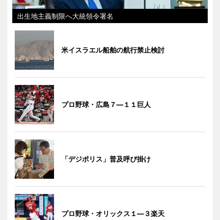
出生地主義制限へ大統領令署名
米イスラエル船舶の航行禁止検討
プロ野球・広島７―１１巨人
「デジポリス」普及呼び掛け
プロ野球・オリックス１―３楽天