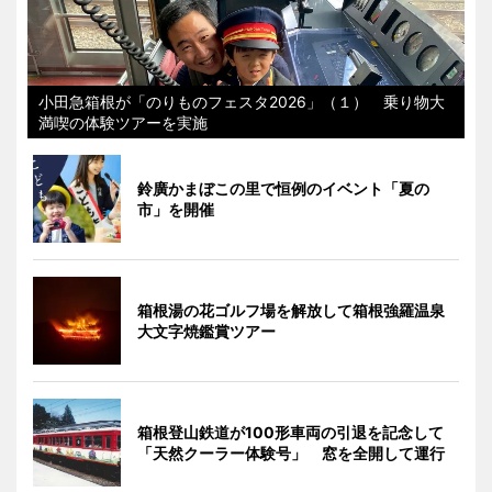
小田急箱根が「のりものフェスタ2026」（１） 乗り物大
満喫の体験ツアーを実施
鈴廣かまぼこの里で恒例のイベント「夏の
市」を開催
箱根湯の花ゴルフ場を解放して箱根強羅温泉
大文字焼鑑賞ツアー
箱根登山鉄道が100形車両の引退を記念して
「天然クーラー体験号」 窓を全開して運行