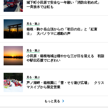
城下町小田原で安全な一年願い「消防出初め式」
一斉放水では虹も
見る・遊ぶ
箱根・駒ケ岳山頂からの「初日の出」と「紅富
士」 大パノラマに感動の声
見る・遊ぶ
小田原・箱根地域は穏やかな三が日を迎える 初詣
や駅伝応援でにぎわい
見る・遊ぶ
芦ノ湖畔・箱根園に「雪・そり遊び広場」 クリス
マスイブから限定営業
もっと見る