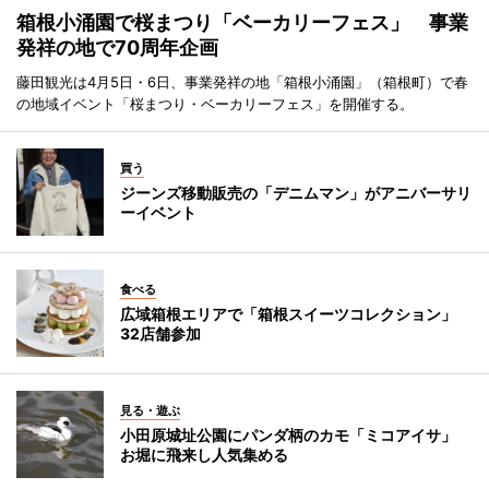
箱根小涌園で桜まつり「ベーカリーフェス」 事業
発祥の地で70周年企画
藤田観光は4月5日・6日、事業発祥の地「箱根小涌園」（箱根町）で春
の地域イベント「桜まつり・ベーカリーフェス」を開催する。
買う
ジーンズ移動販売の「デニムマン」がアニバーサリ
ーイベント
食べる
広域箱根エリアで「箱根スイーツコレクション」
32店舗参加
見る・遊ぶ
小田原城址公園にパンダ柄のカモ「ミコアイサ」
お堀に飛来し人気集める