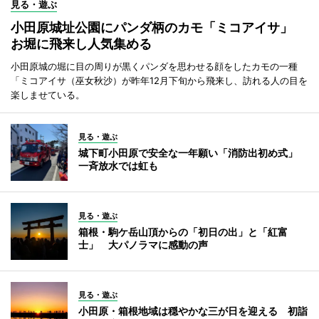
見る・遊ぶ
小田原城址公園にパンダ柄のカモ「ミコアイサ」
お堀に飛来し人気集める
小田原城の堀に目の周りが黒くパンダを思わせる顔をしたカモの一種
「ミコアイサ（巫女秋沙）が昨年12月下旬から飛来し、訪れる人の目を
楽しませている。
見る・遊ぶ
城下町小田原で安全な一年願い「消防出初め式」
一斉放水では虹も
見る・遊ぶ
箱根・駒ケ岳山頂からの「初日の出」と「紅富
士」 大パノラマに感動の声
見る・遊ぶ
小田原・箱根地域は穏やかな三が日を迎える 初詣