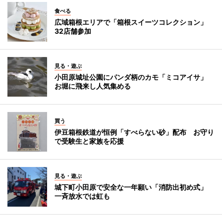
食べる
広域箱根エリアで「箱根スイーツコレクション」
32店舗参加
見る・遊ぶ
小田原城址公園にパンダ柄のカモ「ミコアイサ」
お堀に飛来し人気集める
買う
伊豆箱根鉄道が恒例「すべらない砂」配布 お守り
で受験生と家族を応援
見る・遊ぶ
城下町小田原で安全な一年願い「消防出初め式」
一斉放水では虹も