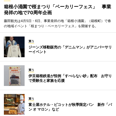
箱根小涌園で桜まつり「ベーカリーフェス」 事業
発祥の地で70周年企画
藤田観光は4月5日・6日、事業発祥の地「箱根小涌園」（箱根町）で春
の地域イベント「桜まつり・ベーカリーフェス」を開催する。
買う
ジーンズ移動販売の「デニムマン」がアニバーサリ
ーイベント
買う
伊豆箱根鉄道が恒例「すべらない砂」配布 お守り
で受験生と家族を応援
買う
富士屋ホテル・ピコットが秋季限定パン 新作「パ
ン オ マロン」など