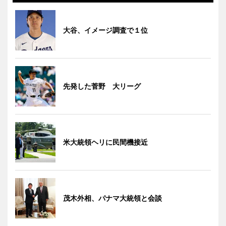
大谷、イメージ調査で１位
先発した菅野 大リーグ
米大統領ヘリに民間機接近
茂木外相、パナマ大統領と会談