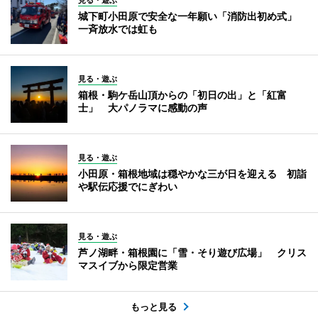
城下町小田原で安全な一年願い「消防出初め式」
一斉放水では虹も
見る・遊ぶ
箱根・駒ケ岳山頂からの「初日の出」と「紅富
士」 大パノラマに感動の声
見る・遊ぶ
小田原・箱根地域は穏やかな三が日を迎える 初詣
や駅伝応援でにぎわい
見る・遊ぶ
芦ノ湖畔・箱根園に「雪・そり遊び広場」 クリス
マスイブから限定営業
もっと見る