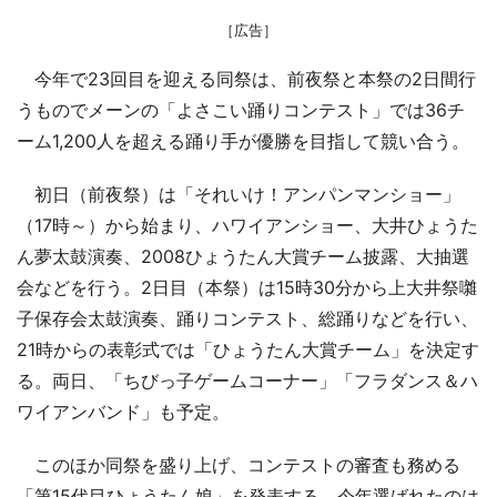
［広告］
今年で23回目を迎える同祭は、前夜祭と本祭の2日間行
うものでメーンの「よさこい踊りコンテスト」では36チ
ーム1,200人を超える踊り手が優勝を目指して競い合う。
初日（前夜祭）は「それいけ！アンパンマンショー」
（17時～）から始まり、ハワイアンショー、大井ひょうた
ん夢太鼓演奏、2008ひょうたん大賞チーム披露、大抽選
会などを行う。2日目（本祭）は15時30分から上大井祭囃
子保存会太鼓演奏、踊りコンテスト、総踊りなどを行い、
21時からの表彰式では「ひょうたん大賞チーム」を決定す
る。両日、「ちびっ子ゲームコーナー」「フラダンス＆ハ
ワイアンバンド」も予定。
このほか同祭を盛り上げ、コンテストの審査も務める
「第15代目ひょうたん娘」を発表する。今年選ばれたのは