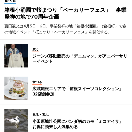
食べる
箱根小涌園で桜まつり「ベーカリーフェス」 事業
発祥の地で70周年企画
藤田観光は4月5日・6日、事業発祥の地「箱根小涌園」（箱根町）で春
の地域イベント「桜まつり・ベーカリーフェス」を開催する。
買う
ジーンズ移動販売の「デニムマン」がアニバーサリ
ーイベント
食べる
広域箱根エリアで「箱根スイーツコレクション」
32店舗参加
見る・遊ぶ
小田原城址公園にパンダ柄のカモ「ミコアイサ」
お堀に飛来し人気集める