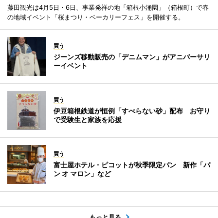
藤田観光は4月5日・6日、事業発祥の地「箱根小涌園」（箱根町）で春
の地域イベント「桜まつり・ベーカリーフェス」を開催する。
買う
ジーンズ移動販売の「デニムマン」がアニバーサリ
ーイベント
買う
伊豆箱根鉄道が恒例「すべらない砂」配布 お守り
で受験生と家族を応援
買う
富士屋ホテル・ピコットが秋季限定パン 新作「パ
ン オ マロン」など
もっと見る