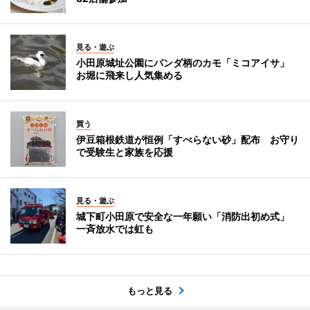
見る・遊ぶ
小田原城址公園にパンダ柄のカモ「ミコアイサ」
お堀に飛来し人気集める
買う
伊豆箱根鉄道が恒例「すべらない砂」配布 お守り
で受験生と家族を応援
見る・遊ぶ
城下町小田原で安全な一年願い「消防出初め式」
一斉放水では虹も
もっと見る