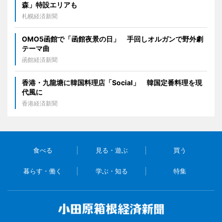
森」特設エリアも
札幌経済新聞
OMO5函館で「函館夜景の日」 手回しオルガンで野外劇
テーマ曲
函館経済新聞
香港・九龍塘に韓国料理店「Social」 韓国定番料理を現
代風に
香港経済新聞
食べる
見る・遊ぶ
買う
暮らす・働く
学ぶ・知る
特集