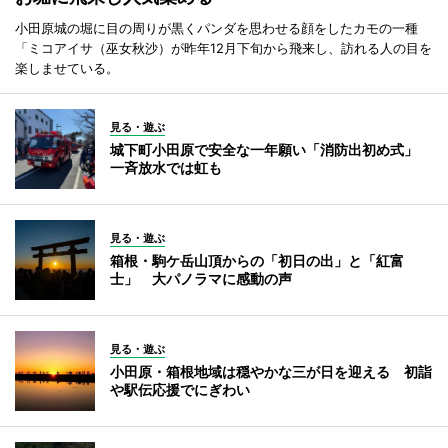
小田原城の堀に目の周りが黒くパンダを思わせる顔をしたカモの一種
「ミコアイサ（巫女秋沙）が昨年12月下旬から飛来し、訪れる人の目を
楽しませている。
見る・遊ぶ
城下町小田原で安全な一年願い「消防出初め式」
一斉放水では虹も
見る・遊ぶ
箱根・駒ケ岳山頂からの「初日の出」と「紅富
士」 大パノラマに感動の声
見る・遊ぶ
小田原・箱根地域は穏やかな三が日を迎える 初詣
や駅伝応援でにぎわい