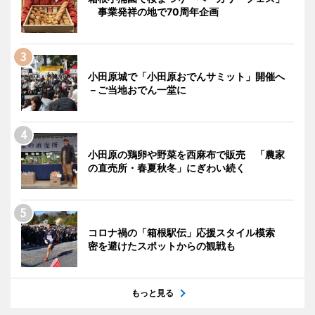
事業発祥の地で70周年企画
小田原城で「小田原おでんサミット」開催へ
－ご当地おでん一堂に
小田原の鶏卵や野菜を西麻布で販売 「農家
の直売所・春夏秋冬」にぎわい続く
コロナ禍の「箱根駅伝」応援スタイル模索
密を避けたスポットからの観戦も
もっと見る