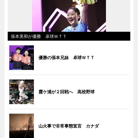
張本美和が優勝 卓球ＷＴＴ
優勝の張本兄妹 卓球ＷＴＴ
霞ケ浦が２回戦へ 高校野球
山火事で非常事態宣言 カナダ