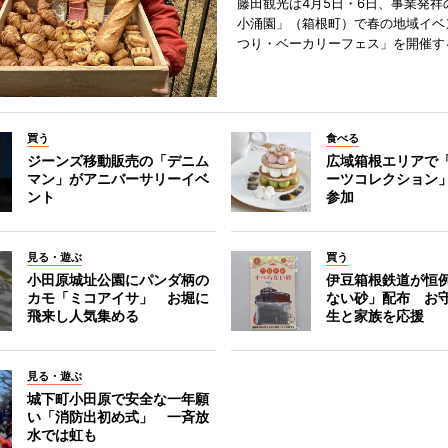
藤田観光は4月5日・6日、事業発祥
小涌園」（箱根町）で春の地域イベ
つり・ベーカリーフェス」を開催す
買う
食べる
ジーンズ移動販売の「デニム
広域箱根エリアで
マン」がアニバーサリーイベ
ーツコレクション」
ント
参加
見る・遊ぶ
買う
小田原城址公園にパンダ柄の
伊豆箱根鉄道が恒
カモ「ミコアイサ」 お堀に
ない砂」配布 お
飛来し人気集める
生と家族を応援
見る・遊ぶ
城下町小田原で安全な一年願
い「消防出初め式」 一斉放
水では虹も