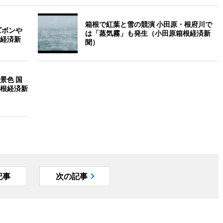
箱根で紅葉と雪の競演 小田原・根府川で
ズボンや
は「蒸気霧」も発生（小田原箱根経済新
経済新
聞）
景色 国
根経済新
記事
次の記事