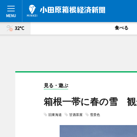
食べる
32°C
見る・遊ぶ
箱根一帯に春の雪 観
旧東海道
甘酒茶屋
雪景色