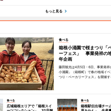
もっと見る
食べる
箱根小涌園で桜まつり「
ーフェス」 事業発祥の地
年企画
藤田観光は4月5日・6日、事業発祥
小涌園」（箱根町）で春の地域イベ
つり・ベーカリーフェス」を開催す
食べる
食べる
広域箱根エリアで「箱根スイ
箱根駅伝出場チー
ーツコレクション」 32店舗
原みかん」 生産