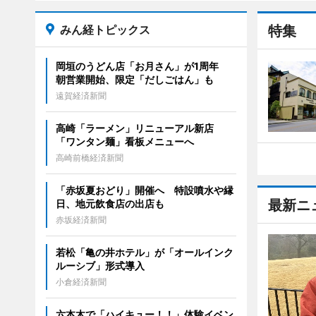
みん経トピックス
特集
岡垣のうどん店「お月さん」が1周年
朝営業開始、限定「だしごはん」も
遠賀経済新聞
高崎「ラーメン」リニューアル新店
「ワンタン麺」看板メニューへ
高崎前橋経済新聞
「赤坂夏おどり」開催へ 特設噴水や縁
最新ニ
日、地元飲食店の出店も
赤坂経済新聞
若松「亀の井ホテル」が「オールインク
ルーシブ」形式導入
小倉経済新聞
六本木で「ハイキュー！！」体験イベン