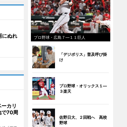
雨にぬれ
プロ野球・広島７―１１巨人
「デジポリス」普及呼び掛
け
プロ野球・オリックス１―
３楽天
ベーカリ
で70周
佐野日大、２回戦へ 高校
野球