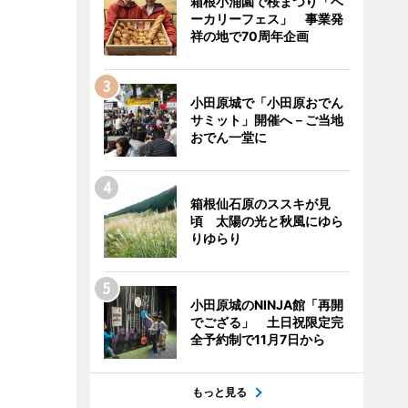
箱根小涌園で桜まつり「ベ
ーカリーフェス」 事業発
祥の地で70周年企画
小田原城で「小田原おでん
サミット」開催へ－ご当地
おでん一堂に
箱根仙石原のススキが見
頃 太陽の光と秋風にゆら
りゆらり
小田原城のNINJA館「再開
でござる」 土日祝限定完
全予約制で11月7日から
もっと見る