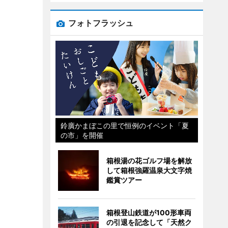
フォトフラッシュ
鈴廣かまぼこの里で恒例のイベント「夏
の市」を開催
箱根湯の花ゴルフ場を解放
して箱根強羅温泉大文字焼
鑑賞ツアー
箱根登山鉄道が100形車両
の引退を記念して「天然ク