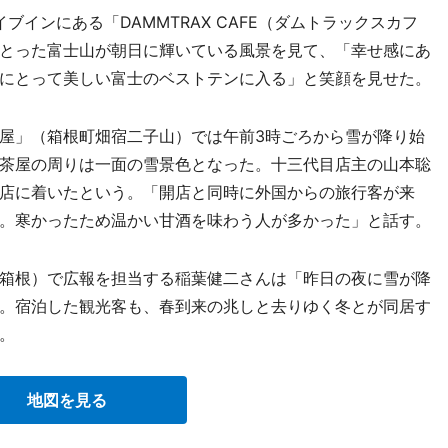
インにある「DAMMTRAX CAFE（ダムトラックスカフ
とった富士山が朝日に輝いている風景を見て、「幸せ感にあ
にとって美しい富士のベストテンに入る」と笑顔を見せた。
屋」（箱根町畑宿二子山）では午前3時ごろから雪が降り始
茶屋の周りは一面の雪景色となった。十三代目店主の山本聡
店に着いたという。「開店と同時に外国からの旅行客が来
。寒かったため温かい甘酒を味わう人が多かった」と話す。
箱根）で広報を担当する稲葉健二さんは「昨日の夜に雪が降
。宿泊した観光客も、春到来の兆しと去りゆく冬とが同居す
。
地図を見る