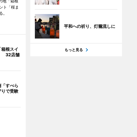
の地「箱根
ント「桜ま
る。
平和への祈り、灯籠流しに
「箱根スイ
もっと見る
 32店舗
例「すべら
守りで受験