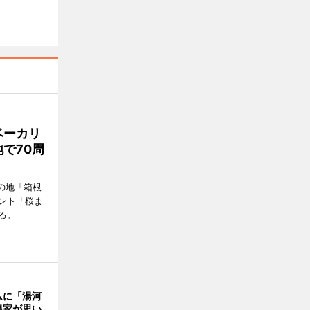
ベーカリ
で70周
の地「箱根
ント「桜ま
る。
ムに「湯河
農家が思い