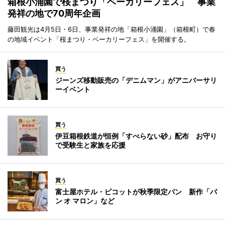
箱根小涌園で桜まつり「ベーカリーフェス」 事業
発祥の地で70周年企画
藤田観光は4月5日・6日、事業発祥の地「箱根小涌園」（箱根町）で春
の地域イベント「桜まつり・ベーカリーフェス」を開催する。
買う
ジーンズ移動販売の「デニムマン」がアニバーサリ
ーイベント
買う
伊豆箱根鉄道が恒例「すべらない砂」配布 お守り
で受験生と家族を応援
買う
富士屋ホテル・ピコットが秋季限定パン 新作「パ
ン オ マロン」など