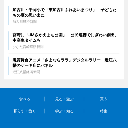
加古川・平岡小で「東加古川ふれあいまつり」 子どもた
ちの夏の思い出に
加古川経済新聞
宮崎に「JMさかえまち公園」 公民連携でにぎわい創出、
中高生タイムも
ひなた宮崎経済新聞
滋賀舞台アニメ「さよならララ」デジタルラリー 近江八
幡のケーキ店にパネル
近江八幡経済新聞
食べる
見る・遊ぶ
買う
暮らす・働く
学ぶ・知る
特集