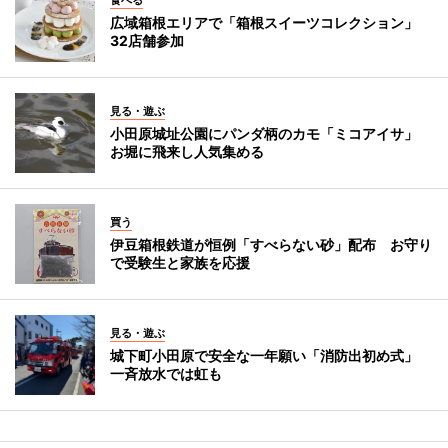
広域箱根エリアで「箱根スイーツコレクション」
32店舗参加
見る・遊ぶ
小田原城址公園にパンダ柄のカモ「ミコアイサ」
お堀に飛来し人気集める
買う
伊豆箱根鉄道が恒例「すべらない砂」配布 お守り
で受験生と家族を応援
見る・遊ぶ
城下町小田原で安全な一年願い「消防出初め式」
一斉放水では虹も