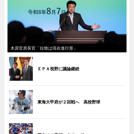
木原官房長官「拉致は現在進行形」
ＥＰＡ視野に議論継続
東海大甲府が２回戦へ 高校野球