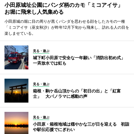
小田原城址公園にパンダ柄のカモ「ミコアイサ」
お堀に飛来し人気集める
小田原城の堀に目の周りが黒くパンダを思わせる顔をしたカモの一種
「ミコアイサ（巫女秋沙）が昨年12月下旬から飛来し、訪れる人の目を
楽しませている。
見る・遊ぶ
城下町小田原で安全な一年願い「消防出初め式」
一斉放水では虹も
見る・遊ぶ
箱根・駒ケ岳山頂からの「初日の出」と「紅富
士」 大パノラマに感動の声
見る・遊ぶ
小田原・箱根地域は穏やかな三が日を迎える 初詣
や駅伝応援でにぎわい