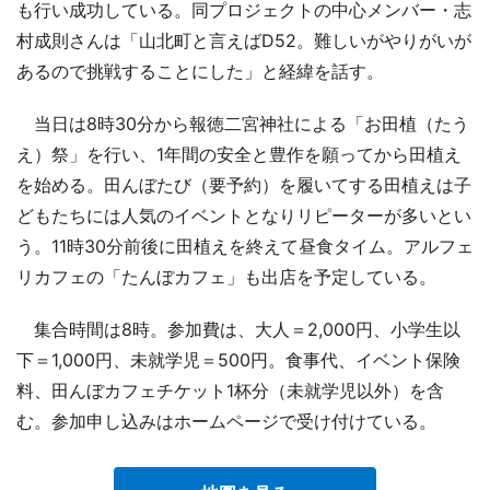
も行い成功している。同プロジェクトの中心メンバー・志
村成則さんは「山北町と言えばD52。難しいがやりがいが
あるので挑戦することにした」と経緯を話す。
当日は8時30分から報徳二宮神社による「お田植（たう
え）祭」を行い、1年間の安全と豊作を願ってから田植え
を始める。田んぼたび（要予約）を履いてする田植えは子
どもたちには人気のイベントとなりリピーターが多いとい
う。11時30分前後に田植えを終えて昼食タイム。アルフェ
リカフェの「たんぼカフェ」も出店を予定している。
集合時間は8時。参加費は、大人＝2,000円、小学生以
下＝1,000円、未就学児＝500円。食事代、イベント保険
料、田んぼカフェチケット1杯分（未就学児以外）を含
む。参加申し込みはホームページで受け付けている。