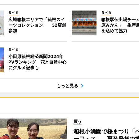
食べる
食べる
広域箱根エリアで「箱根スイ
箱根駅伝出場チー
ーツコレクション」 32店舗
原みかん」 生産
参加
を込めて協力
食べる
小田原箱根経済新聞2024年
PVランキング 花と自然中心
にグルメ記事も
もっと見る
買う
箱根小涌園で桜まつり「
ーフェス」 事業発祥の地