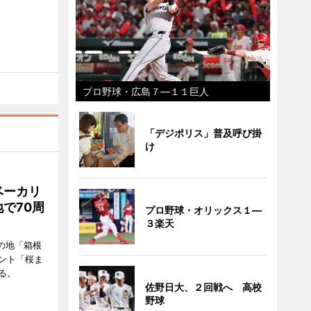
プロ野球・広島７―１１巨人
「デジポリス」普及呼び掛
け
ベーカリ
で70周
プロ野球・オリックス１―
３楽天
の地「箱根
ント「桜ま
る。
佐野日大、２回戦へ 高校
野球