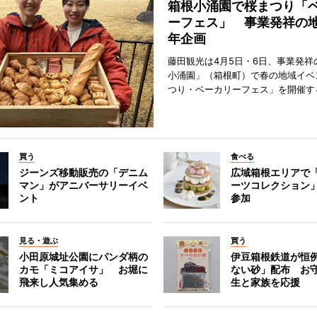
箱根小涌園で桜まつり「
ーフェス」 事業発祥の地
年企画
藤田観光は4月5日・6日、事業発祥
小涌園」（箱根町）で春の地域イベ
つり・ベーカリーフェス」を開催す
買う
食べる
ジーンズ移動販売の「デニム
広域箱根エリアで
マン」がアニバーサリーイベ
ーツコレクション」
ント
参加
見る・遊ぶ
買う
小田原城址公園にパンダ柄の
伊豆箱根鉄道が恒
カモ「ミコアイサ」 お堀に
ない砂」配布 お
飛来し人気集める
生と家族を応援