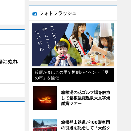
フォトフラッシュ
雨にぬれ
鈴廣かまぼこの里で恒例のイベント「夏
の市」を開催
箱根湯の花ゴルフ場を解放
して箱根強羅温泉大文字焼
鑑賞ツアー
箱根登山鉄道が100形車両
の引退を記念して「天然ク