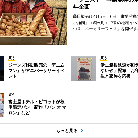
年企画
藤田観光は4月5日・6日、事業発祥
小涌園」（箱根町）で春の地域イベ
つり・ベーカリーフェス」を開催す
買う
買う
ジーンズ移動販売の「デニム
伊豆箱根鉄道が恒
マン」がアニバーサリーイベ
ない砂」配布 お
ント
生と家族を応援
買う
富士屋ホテル・ピコットが秋
季限定パン 新作「パン オ マ
ロン」など
もっと見る