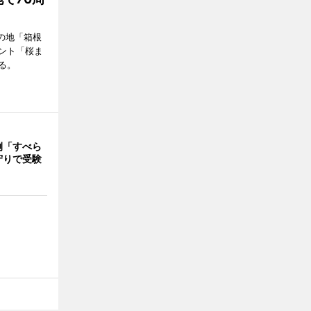
の地「箱根
ント「桜ま
る。
例「すべら
守りで受験