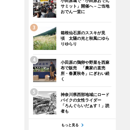
小田原城で「小田原おでん
サミット」開催へ－ご当地
おでん一堂に
箱根仙石原のススキが見
頃 太陽の光と秋風にゆら
りゆらり
小田原の鶏卵や野菜を西麻
布で販売 「農家の直売
所・春夏秋冬」にぎわい続
く
神奈川県西部地域にロード
バイクの女性ライダー
「ろんぐらいだぁす！」読
者も
もっと見る