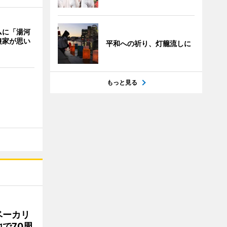
ムに「湯河
農家が思い
平和への祈り、灯籠流しに
もっと見る
ベーカリ
で70周