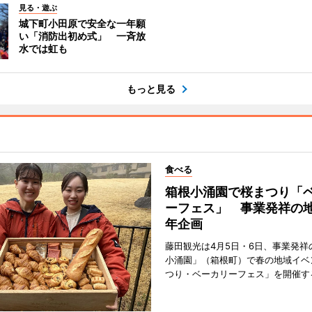
見る・遊ぶ
城下町小田原で安全な一年願
い「消防出初め式」 一斉放
水では虹も
もっと見る
食べる
箱根小涌園で桜まつり「
ーフェス」 事業発祥の地
年企画
藤田観光は4月5日・6日、事業発祥
小涌園」（箱根町）で春の地域イベ
つり・ベーカリーフェス」を開催す