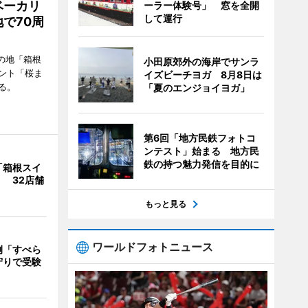
ベーカリ
ーラー体験号」 窓を全開
して運行
で70周
の地「箱根
小田原郊外の海岸でサンラ
ント「桜ま
イズビーチヨガ 8月8日は
る。
「夏のエンジョイヨガ」
第6回「地方民鉄フォトコ
ンテスト」始まる 地方民
鉄の持つ魅力発信を目的に
「箱根スイ
 32店舗
もっと見る
ワールドフォトニュース
例「すべら
守りで受験